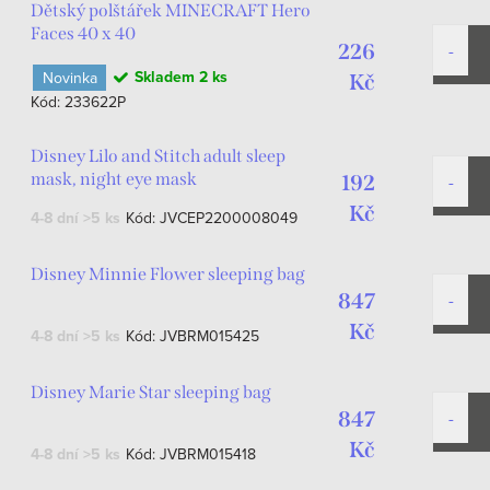
Dětský polštářek MINECRAFT Hero
Faces 40 x 40
226
Skladem
2 ks
Novinka
Kč
Kód:
233622P
Disney Lilo and Stitch adult sleep
mask, night eye mask
192
Kč
4-8 dní
>5 ks
Kód:
JVCEP2200008049
Disney Minnie Flower sleeping bag
847
Kč
4-8 dní
>5 ks
Kód:
JVBRM015425
Disney Marie Star sleeping bag
847
Kč
4-8 dní
>5 ks
Kód:
JVBRM015418