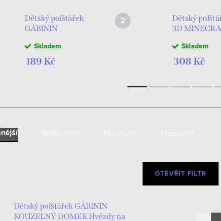
Dětský polštářek
Dětský polštá
GÁBININ
3D MINECRA
KOUZELNÝ
CREEPER TN
Skladem
Skladem
DOMEK Hvězdy
zelený
na podiu
189 Kč
308 Kč
40x40cm plyšový
fialovomodrý
nější
Nejlevnější
Nejdražší
Abecedně
OTEVŘÍT FILTR
Dětský polštářek GÁBININ
KOUZELNÝ DOMEK Hvězdy na