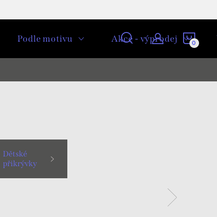
NÁKU
Podle motivu
Akce - výprodej
KOŠÍ
Dětské
přikrývky