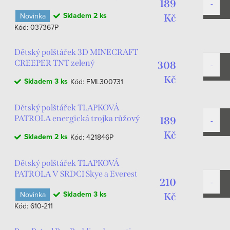
189
podiu 40x40cm plyšový
Skladem
2 ks
Novinka
fialovomodrý
Kč
Kód:
037367P
Dětský polštářek 3D MINECRAFT
CREEPER TNT zelený
308
Kč
Skladem
3 ks
Kód:
FML300731
Dětský polštářek TLAPKOVÁ
PATROLA energická trojka růžový
189
Kč
Skladem
2 ks
Kód:
421846P
Dětský polštářek TLAPKOVÁ
PATROLA V SRDCI Skye a Everest
210
tvarovaný růžový
Skladem
3 ks
Novinka
Kč
Kód:
610-211