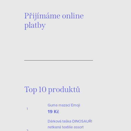
Přijímáme online
platby
O
v
S
l
t
á
r
d
á
n
a
k
c
o
Top 10 produktů
í
v
p
á
Guma mazací Emoji
r
n
19 Kč
í
v
Dárková taška DINOSAUŘI
netkaná textilie assort
k