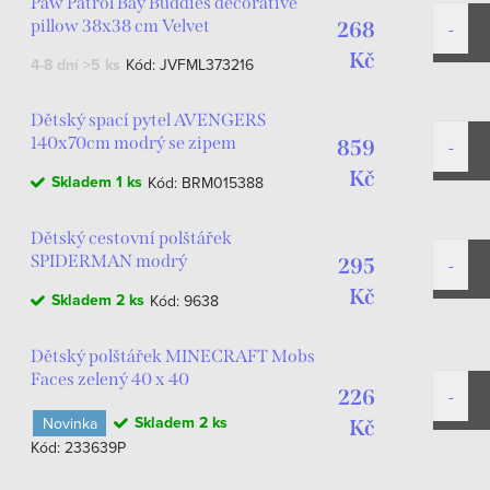
Paw Patrol Bay Buddies decorative
pillow 38x38 cm Velvet
268
Kč
4-8 dní
>5 ks
Kód:
JVFML373216
Dětský spací pytel AVENGERS
140x70cm modrý se zipem
859
Kč
Skladem
1 ks
Kód:
BRM015388
Dětský cestovní polštářek
SPIDERMAN modrý
295
Kč
Skladem
2 ks
Kód:
9638
Dětský polštářek MINECRAFT Mobs
Faces zelený 40 x 40
226
Skladem
2 ks
Novinka
Kč
Kód:
233639P