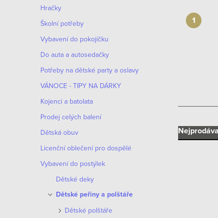
n
Hračky
n
Školní potřeby
í
Vybavení do pokojíčku
Do auta a autosedačky
p
Potřeby na dětské party a oslavy
a
VÁNOCE - TIPY NA DÁRKY
n
Kojenci a batolata
e
Prodej celých balení
Ř
Nejprodáva
Dětská obuv
l
Licenční oblečení pro dospělé
a
Vybavení do postýlek
z
Dětské deky
e
Dětské peřiny a polštáře
V
n
Dětské polštáře