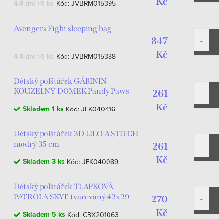
Kč
4-8 dní
>5 ks
Kód:
JVBRM015395
Avengers Fight sleeping bag
847
Kč
4-8 dní
>5 ks
Kód:
JVBRM015388
Dětský polštářek GÁBININ
KOUZELNÝ DOMEK Pandy Paws
261
tvarovaný fialový
Kč
Skladem
1 ks
Kód:
JFK040416
Dětský polštářek 3D LILO A STITCH
modrý 35 cm
261
Kč
Skladem
3 ks
Kód:
JFK040089
Dětský polštářek TLAPKOVÁ
PATROLA SKYE tvarovaný 42x29
270
Kč
Skladem
5 ks
Kód:
CBX201063