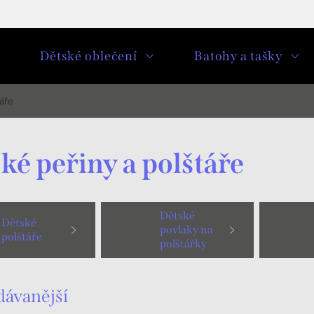
u
Dětské oblečení
Batohy a tašky
áře
ké peřiny a polštáře
Dětské
Dětské
povlaky na
polštáře
polštářky
dávanější