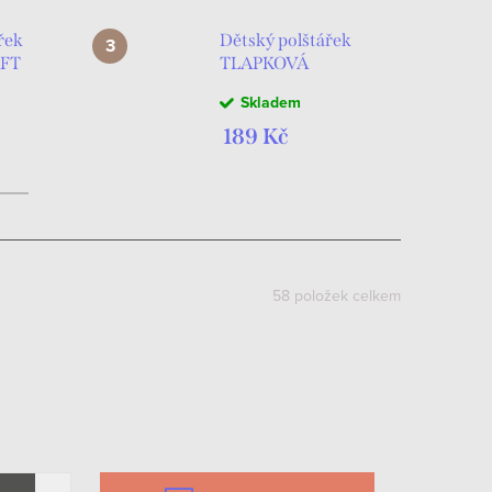
řek
Dětský polštářek
FT
TLAPKOVÁ
T
PATROLA
Skladem
energická trojka
růžový
189 Kč
58
položek celkem