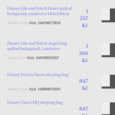
Disney Lilo and Stitch Heart quilted
1
bedspread, comforter 140x200cm
257
4-8 dní
>5 ks
Kód:
JVAYM077834
Kč
Disney Lilo and Stitch Angel Hug
1
quilted bedspread, comforter
266
140x200cm
4-8 dní
3 ks
Kód:
JVAYM450567
Kč
Disney Frozen Snow sleeping bag
847
Kč
4-8 dní
>5 ks
Kód:
JVBRM015401
Disney Cars LMQ sleeping bag
847