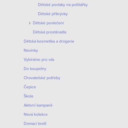
ý
í
Dětské povlaky na polštářky
p
Dětské přikrývky
p
i
Dětské povlečení
r
s
Dětská prostěradla
o
Dětská kosmetika a drogerie
p
d
Novinky
r
Vybíráme pro vás
u
o
Do koupelny
k
d
Chovatelské potřeby
t
u
Čepice
ů
Škola
k
Aktivní kampaně
t
Nová kolekce
ů
Domací textil