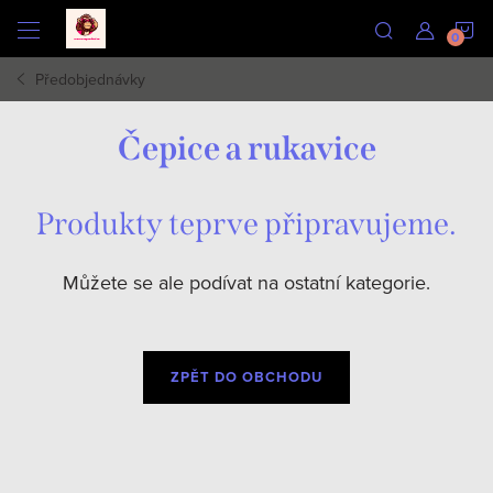
Přejít
N
na
obsah
Předobjednávky
K
Čepice a rukavice
Produkty teprve připravujeme.
Můžete se ale podívat na ostatní kategorie.
ZPĚT DO OBCHODU