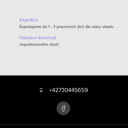
Expedice
Expedujeme do 1 - 3 pracovních dnů dle stavu skladu
Garance doručení
nepoškozeného zboží
Z
á
+42730445659
p
a
t
í