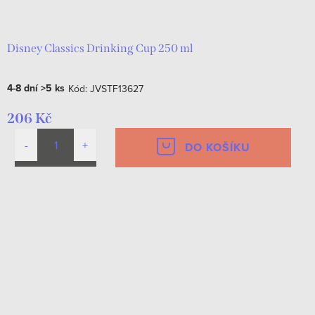
d
t
u
ů
k
Disney Classics Drinking Cup 250 ml
t
4-8 dní
>5 ks
Kód:
JVSTF13627
ů
206 Kč
DO KOŠÍKU