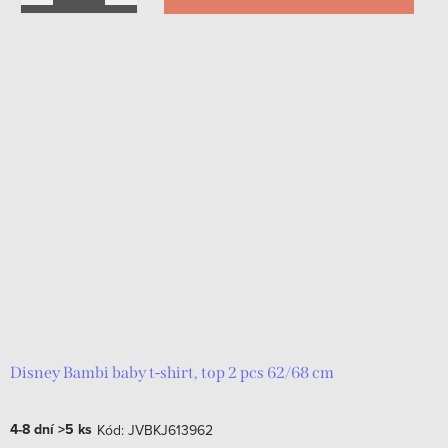
Disney Bambi baby t-shirt, top 2 pcs 62/68 cm
4-8 dní
>5 ks
Kód:
JVBKJ613962