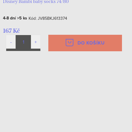
Disney Bambi baby socks 74/80
4-8 dní
>5 ks
Kód:
JV85BKJ613374
167 Kč
DO KOŠÍKU