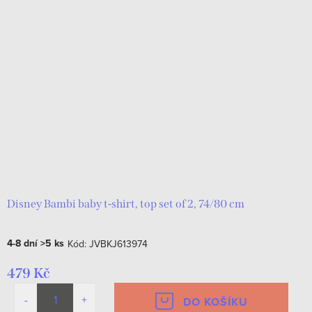
Disney Bambi baby t-shirt, top set of 2, 74/80 cm
4-8 dní
>5 ks
Kód:
JVBKJ613974
479 Kč
DO KOŠÍKU