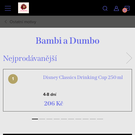
Přejít
N
na
obsah
Ostatní motivy
K
Bambi a Dumbo
Nejprodávanější
Disney Classics Drinking Cup 250 ml
4-8 dní
206 Kč