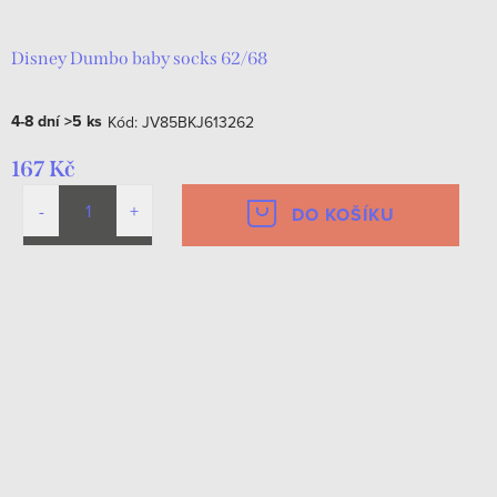
Disney Dumbo baby socks 62/68
4-8 dní
>5 ks
Kód:
JV85BKJ613262
167 Kč
DO KOŠÍKU