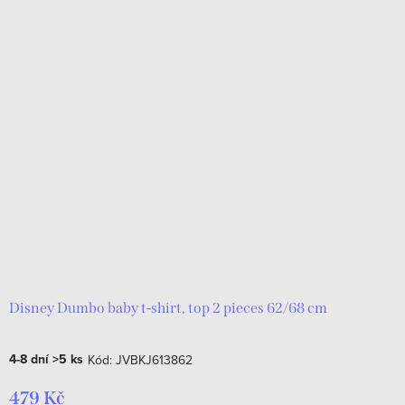
Disney Dumbo baby t-shirt, top 2 pieces 62/68 cm
4-8 dní
>5 ks
Kód:
JVBKJ613862
479 Kč