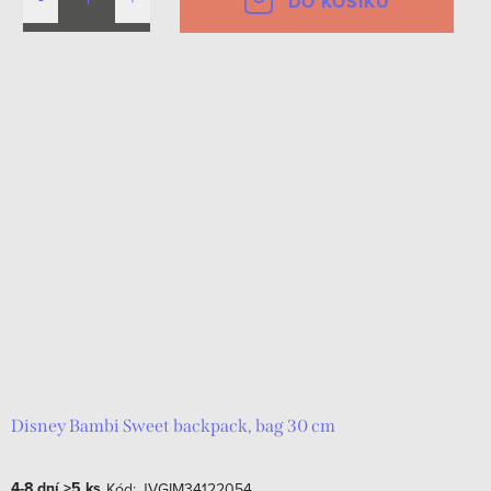
DO KOŠÍKU
Disney Bambi Sweet backpack, bag 30 cm
4-8 dní
>5 ks
Kód:
JVGIM34122054