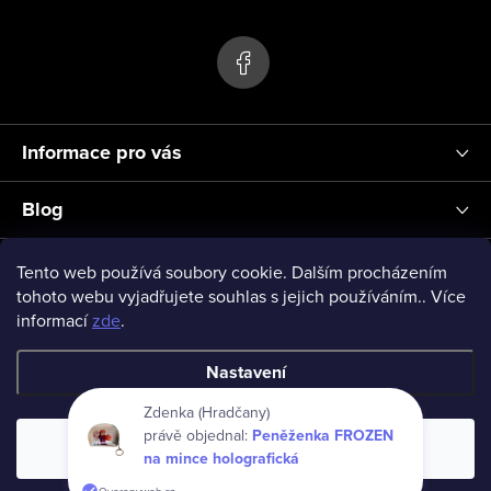
s
p
u
a
t
í
Informace pro vás
Blog
Přihlášení
Tento web používá soubory cookie. Dalším procházením
tohoto webu vyjadřujete souhlas s jejich používáním.. Více
informací
zde
.
vseprodeti-eu
Nastavení
Copyright 2026
www.vseprodeti.eu
. Všechna práva vyhrazena.
Souhlasím
Vytvořil Shoptet
Zdenka (Hradčany)