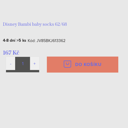
Disney Bambi baby socks 62/68
4-8 dní
>5 ks
Kód:
JV85BKJ613362
167 Kč
DO KOŠÍKU