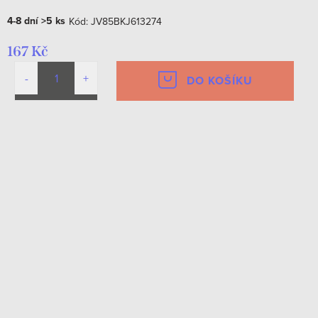
4-8 dní
>5 ks
Kód:
JV85BKJ613274
167 Kč
DO KOŠÍKU