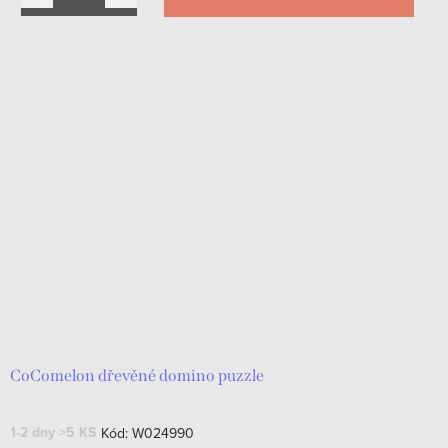
CoComelon dřevěné domino puzzle
1-2 dny
>5 KS
Kód:
W024990