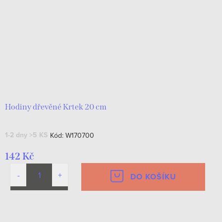
Hodiny dřevěné Krtek 20 cm
1-2 dny
>5 KS
Kód:
W170700
142 Kč
DO KOŠÍKU