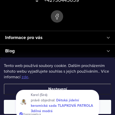
s
p
u
a
t
í
Informace pro vás
Blog
Přihlášení
Tento web používá soubory cookie. Dalším procházením
tohoto webu vyjadřujete souhlas s jejich používáním.. Více
informací
zde
.
vseprodeti-eu
Nastavení
Karel (Sirá)
právě objednal:
Dětská jídelní
Copyright 2026
www.vseprodeti.eu
. Všechna práva vyhrazena.
keramická sada TLAPKOVÁ PATROLA
Souhlasím
Vytvořil Shoptet
3dílná modrá
Overenyweb.cz