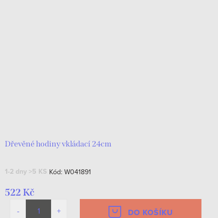
Dřevěné hodiny vkládací 24cm
1-2 dny
>5 KS
Kód:
W041891
522 Kč
DO KOŠÍKU