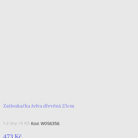
Zatloukačka želva dřevěná 25cm
1-2 dny
>5 KS
Kód:
W056356
473 Kč