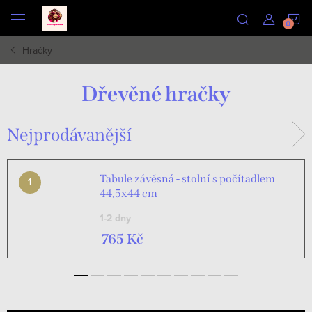
Přejít
N
na
obsah
Hračky
K
Dřevěné hračky
Nejprodávanější
Tabule závěsná - stolní s počítadlem
44,5x44 cm
1-2 dny
765 Kč