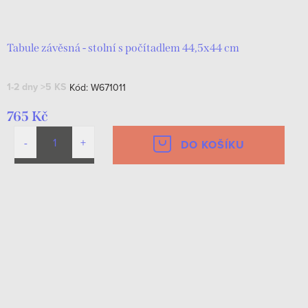
d
t
u
ů
k
Tabule závěsná - stolní s počítadlem 44,5x44 cm
t
1-2 dny
>5 KS
Kód:
W671011
ů
765 Kč
DO KOŠÍKU