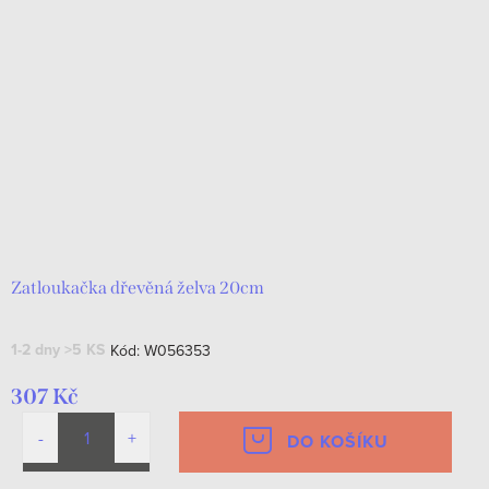
Zatloukačka dřevěná želva 20cm
1-2 dny
>5 KS
Kód:
W056353
307 Kč
DO KOŠÍKU