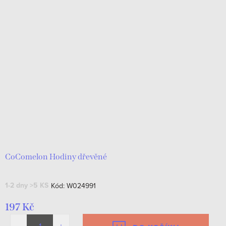
CoComelon Hodiny dřevěné
1-2 dny
>5 KS
Kód:
W024991
197 Kč