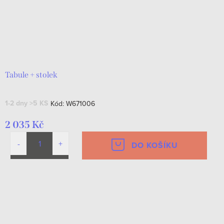
Tabule + stolek
1-2 dny
>5 KS
Kód:
W671006
2 035 Kč
DO KOŠÍKU