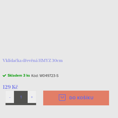
Vklídačka dřevěná HMYZ 30cm
Skladem
3 ks
Kód:
W049723-S
129 Kč
DO KOŠÍKU