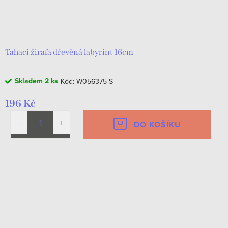
Tahací žirafa dřevěná labyrint 16cm
Skladem
2 ks
Kód:
W056375-S
196 Kč
DO KOŠÍKU