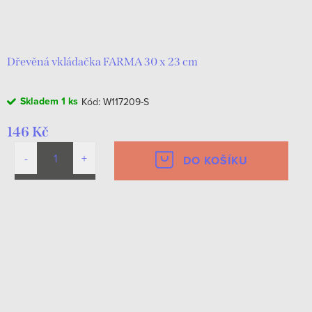
Dřevěná vkládačka FARMA 30 x 23 cm
Skladem
1 ks
Kód:
W117209-S
146 Kč
DO KOŠÍKU