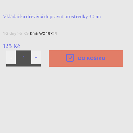
Vkládačka dřevěná dopravní prostředky 30cm
1-2 dny
>5 KS
Kód:
W049724
125 Kč
DO KOŠÍKU