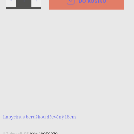
DO KOŠÍKU
Labyrint s beruškou dřevěný 16cm
1-2 dny
>5 KS
Kód:
W056370