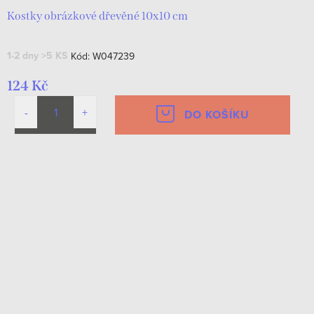
Kostky obrázkové dřevěné 10x10 cm
1-2 dny
>5 KS
Kód:
W047239
124 Kč
DO KOŠÍKU