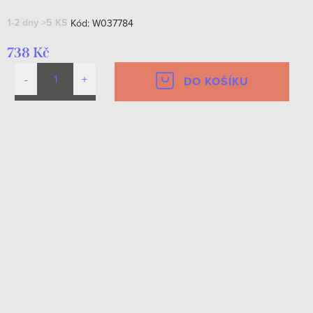
1-2 dny
>5 KS
Kód:
W037784
738 Kč
DO KOŠÍKU