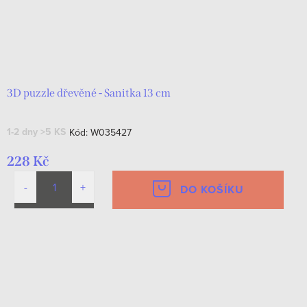
3D puzzle dřevěné - Sanitka 13 cm
1-2 dny
>5 KS
Kód:
W035427
228 Kč
DO KOŠÍKU