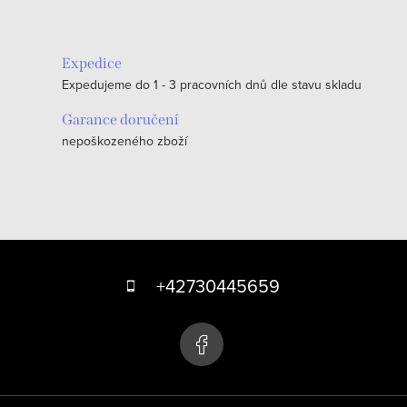
Expedice
Expedujeme do 1 - 3 pracovních dnů dle stavu skladu
Garance doručení
nepoškozeného zboží
Z
á
+42730445659
p
a
t
í