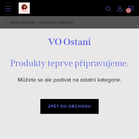
Přejít
N
na
obsah
Velkoobchod - rozšířená nabídka
K
VO Ostaní
Produkty teprve připravujeme.
Můžete se ale podívat na ostatní kategorie.
ZPĚT DO OBCHODU