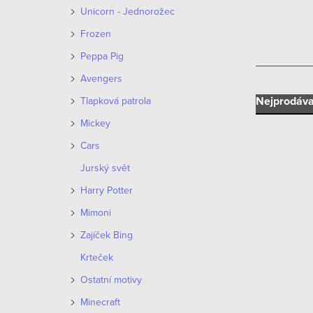
n
Unicorn - Jednorožec
n
Frozen
í
Peppa Pig
Avengers
p
Ř
Nejprodáva
Tlapková patrola
a
Mickey
a
n
Cars
z
e
Jurský svět
e
Harry Potter
l
V
n
Mimoni
ý
Zajíček Bing
í
p
Krteček
p
i
Ostatní motivy
r
Minecraft
s