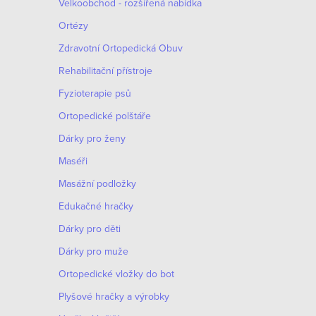
Velkoobchod - rozšířená nabídka
Ortézy
Zdravotní Ortopedická Obuv
Rehabilitační přístroje
Fyzioterapie psů
Ortopedické polštáře
Dárky pro ženy
Maséři
O
Masážní podložky
v
Edukačné hračky
S
l
Dárky pro děti
t
á
r
Dárky pro muže
d
á
Оrtopedické vložky do bot
n
a
Plyšové hračky a výrobky
k