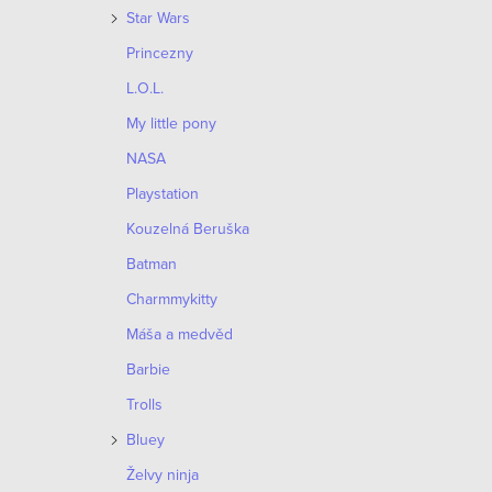
o
Star Wars
p
d
Princezny
r
L.O.L.
u
o
My little pony
k
d
NASA
t
Playstation
u
ů
Kouzelná Beruška
k
Batman
t
Charmmykitty
ů
Máša a medvěd
Barbie
Trolls
Bluey
Želvy ninja