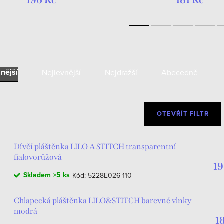
196 Kč
181 Kč
nější
Nejlevnější
Nejdražší
Abecedně
OTEVŘÍT FILTR
Dívčí pláštěnka LILO A STITCH transparentní
fialovorůžová
19
Skladem
>5 ks
Kód:
5228E026-110
Chlapecká pláštěnka LILO&STITCH barevné vlnky
modrá
1