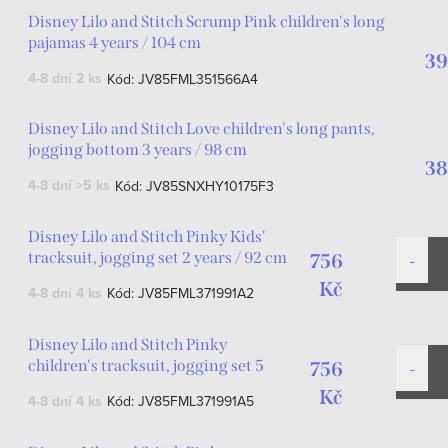
Disney Lilo and Stitch Scrump Pink children's long
pajamas 4 years / 104 cm
39
4-8 dní
2 ks
Kód:
JV85FML351566A4
Disney Lilo and Stitch Love children's long pants,
jogging bottom 3 years / 98 cm
38
4-8 dní
>5 ks
Kód:
JV85SNXHY10175F3
Disney Lilo and Stitch Pinky Kids'
tracksuit, jogging set 2 years / 92 cm
756
Kč
4-8 dní
4 ks
Kód:
JV85FML371991A2
Disney Lilo and Stitch Pinky
children's tracksuit, jogging set 5
756
years / 110 cm
Kč
4-8 dní
4 ks
Kód:
JV85FML371991A5