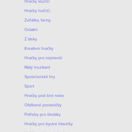
c
Hračky klučičí
o
í
Hračky holčičí
v
p
á
Zvířátka, farmy
r
n
Ostatní
í
v
Z lásky
k
Kreativní hračky
y
Hračky pro nejmenší
v
Malý muzikant
ý
Společenské hry
p
Sport
i
Hračky pod širé nebe
s
Oblíbené postavičky
u
Potřeby pro školáky
Hračky pro bystré hlavičky