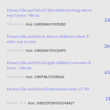
Disney Lilo and Stitch Club children's long-sleeve
top 3 years / 98 cm
24
4-8 dní
2 ks
Kód:
JV85SNXHY10152B3
Disney Lilo and Stitch Advice children's short T-
shirt, top 4 years
26
4-8 dní
4 ks
Kód:
JV85SNXYE10324P3
Disney Lilo and Stitch Light children's sweater 8
years / 128 cm
45
4-8 dní
4 ks
Kód:
JV85FML372080A2
Disney Lilo and Stitch Expressions socks 27/30
1
4-8 dní
>5 ks
Kód:
JV85CEP290000248427