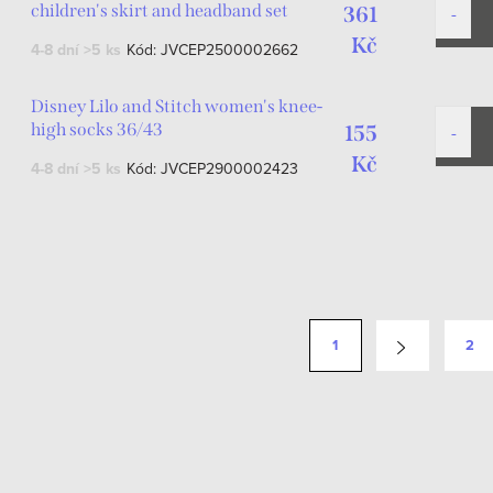
children's skirt and headband set
361
Kč
4-8 dní
>5 ks
Kód:
JVCEP2500002662
Disney Lilo and Stitch women's knee-
high socks 36/43
155
Kč
4-8 dní
>5 ks
Kód:
JVCEP2900002423
1
2