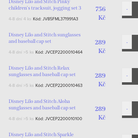
Disney Lilo and Stitch Pinky
children's tracksuit, jogging set 3
756
years / 98 cm
Kč
4-8 dní
4 ks
Kód:
JV85FML371991A3
Disney Lilo and Stitch sunglasses
and baseball cap set
289
Kč
4-8 dní
>5 ks
Kód:
JVCEP2200010464
Disney Lilo and Stitch Relax
sunglasses and baseball cap set
289
Kč
4-8 dní
>5 ks
Kód:
JVCEP2200010463
Disney Lilo and Stitch Aloha
sunglasses and baseball cap set
289
Kč
4-8 dní
>5 ks
Kód:
JVCEP2200010100
Disney Lilo and Stitch Sparkle