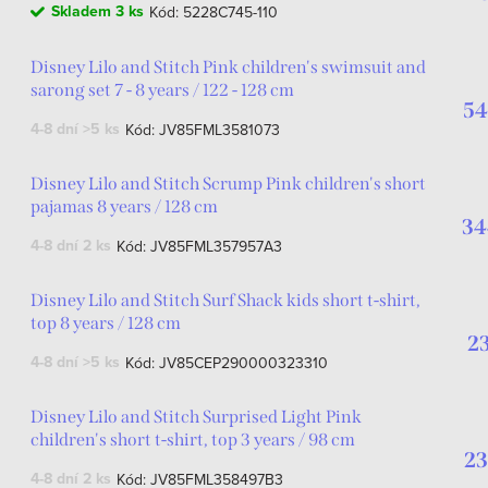
Skladem
3 ks
Kód:
5228C745-110
Disney Lilo and Stitch Pink children's swimsuit and
sarong set 7 - 8 years / 122 - 128 cm
54
4-8 dní
>5 ks
Kód:
JV85FML3581073
Disney Lilo and Stitch Scrump Pink children's short
pajamas 8 years / 128 cm
34
4-8 dní
2 ks
Kód:
JV85FML357957A3
Disney Lilo and Stitch Surf Shack kids short t-shirt,
top 8 years / 128 cm
2
4-8 dní
>5 ks
Kód:
JV85CEP290000323310
Disney Lilo and Stitch Surprised Light Pink
children's short t-shirt, top 3 years / 98 cm
23
4-8 dní
2 ks
Kód:
JV85FML358497B3