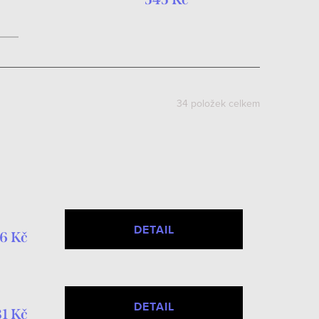
years / 122 - 128
cm
34
položek celkem
DETAIL
6 Kč
DETAIL
81 Kč