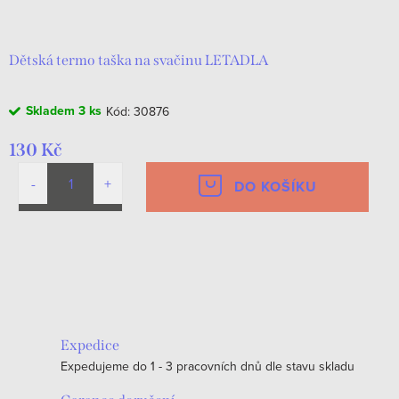
d
t
u
ů
k
Dětská termo taška na svačinu LETADLA
t
Skladem
3 ks
Kód:
30876
ů
130 Kč
DO KOŠÍKU
O
v
l
á
Expedice
d
Expedujeme do 1 - 3 pracovních dnů dle stavu skladu
a