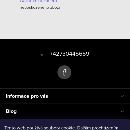
c
Garance doručení
nepoškozeného zboží
í
p
r
v
k
Z
y
á
+42730445659
v
p
ý
p
a
i
t
s
í
u
Informace pro vás
Blog
Přihlášení
Tento web používá soubory cookie. Dalším procházením