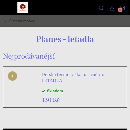
Přejít
N
na
obsah
Ostatní motivy
K
Planes - letadla
Nejprodávanější
Dětská termo taška na svačinu
LETADLA
Skladem
130 Kč