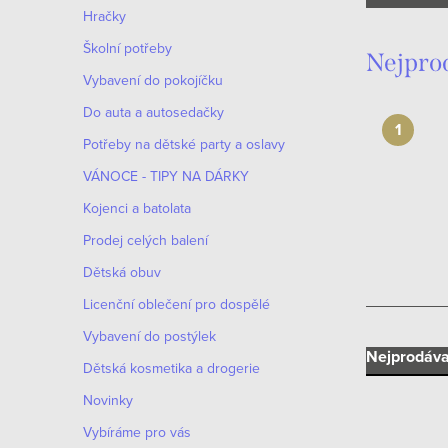
n
Hračky
n
Školní potřeby
Nejpro
í
Vybavení do pokojíčku
Do auta a autosedačky
p
Potřeby na dětské party a oslavy
a
VÁNOCE - TIPY NA DÁRKY
n
Kojenci a batolata
e
Prodej celých balení
Dětská obuv
l
Licenční oblečení pro dospělé
Vybavení do postýlek
Ř
Nejprodáva
Dětská kosmetika a drogerie
a
Novinky
Vybíráme pro vás
z