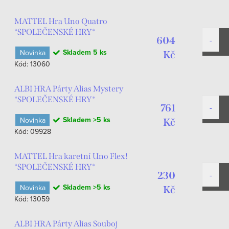
MATTEL Hra Uno Quatro
*SPOLEČENSKÉ HRY*
604
Skladem
5 ks
Novinka
Kč
Kód:
13060
ALBI HRA Párty Alias Mystery
*SPOLEČENSKÉ HRY*
761
Skladem
>5 ks
Novinka
Kč
Kód:
09928
MATTEL Hra karetní Uno Flex!
*SPOLEČENSKÉ HRY*
230
Skladem
>5 ks
Novinka
Kč
Kód:
13059
ALBI HRA Párty Alias Souboj