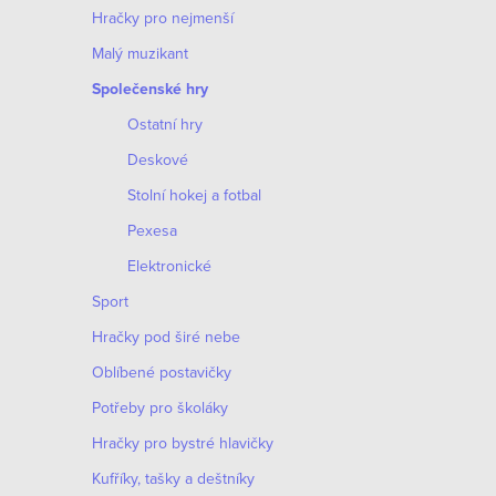
Hračky pro nejmenší
Malý muzikant
Společenské hry
Ostatní hry
Deskové
Stolní hokej a fotbal
O
Pexesa
v
Elektronické
l
Sport
á
Hračky pod širé nebe
d
Oblíbené postavičky
a
Potřeby pro školáky
c
Hračky pro bystré hlavičky
í
Kufříky, tašky a deštníky