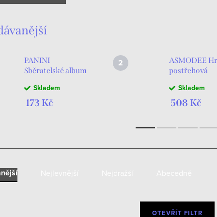
dávanější
PANINI
ASMODEE Hr
Sběratelské album
postřehová
na 468 karet
Dobble One P
Skladem
Skladem
Adrenalyn XL
*SPOLEČENS
HRY*
173 Kč
508 Kč
nější
Nejlevnější
Nejdražší
Abecedně
OTEVŘÍT FILTR