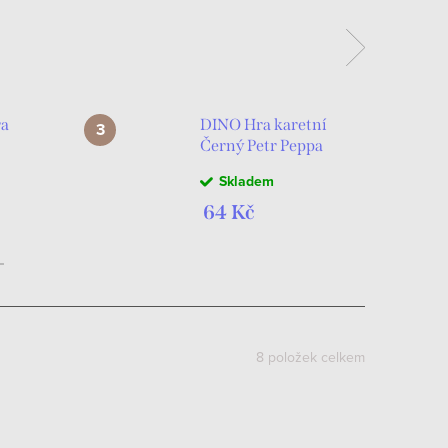
a
DINO Hra karetní
Černý Petr Peppa
iece
Pig
Skladem
KÉ
*SPOLEČENSKÉ
HRY*
64 Kč
8
položek celkem