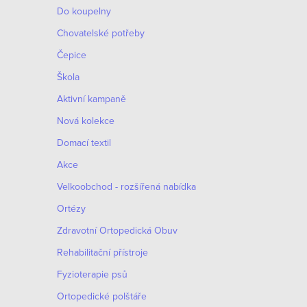
Do koupelny
e
V
Chovatelské potřeby
n
ý
Čepice
í
Škola
p
p
Aktivní kampaně
i
Nová kolekce
r
s
Domací textil
o
p
Akce
d
Velkoobchod - rozšířená nabídka
r
u
Ortézy
o
Zdravotní Ortopedická Obuv
k
d
Rehabilitační přístroje
t
u
Fyzioterapie psů
ů
k
Ortopedické polštáře