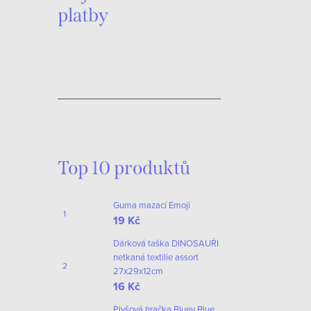
platby
Top 10 produktů
Guma mazací Emoji
19 Kč
Dárková taška DINOSAUŘI
netkaná textilie assort
27x29x12cm
16 Kč
Plyšová hračka Bluey Blue