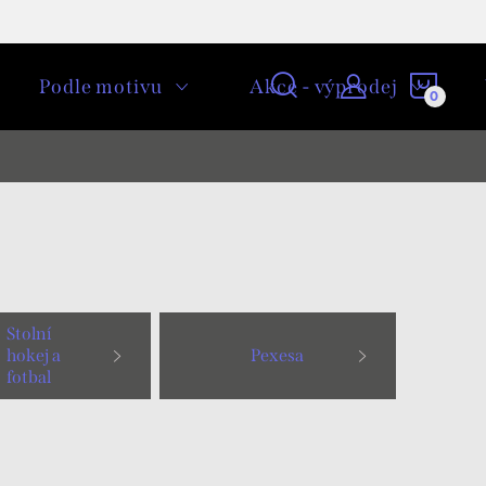
NÁKU
Podle motivu
Akce - výprodej
KOŠÍ
Stolní
hokej a
Pexesa
fotbal