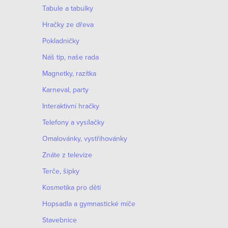
p
Tabule a tabulky
r
Hračky ze dřeva
v
Pokladničky
k
Náš tip, naše rada
y
Magnetky, razítka
v
Karneval, party
ý
Interaktivní hračky
p
Telefony a vysílačky
i
Omalovánky, vystřihovánky
s
Znáte z televize
u
Terče, šipky
Kosmetika pro děti
Hopsadla a gymnastické míče
Stavebnice