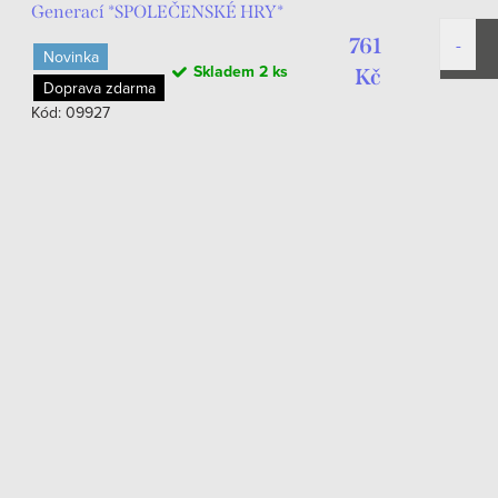
Generací *SPOLEČENSKÉ HRY*
761
Novinka
Skladem
2 ks
Kč
Doprava zdarma
Kód:
09927