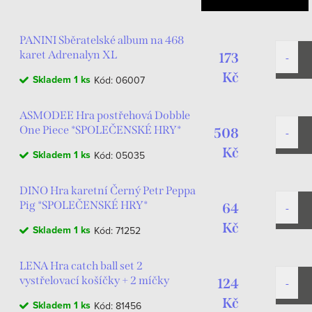
PANINI Sběratelské album na 468
karet Adrenalyn XL
173
Kč
Skladem
1 ks
Kód:
06007
ASMODEE Hra postřehová Dobble
One Piece *SPOLEČENSKÉ HRY*
508
Kč
Skladem
1 ks
Kód:
05035
DINO Hra karetní Černý Petr Peppa
Pig *SPOLEČENSKÉ HRY*
64
Kč
Skladem
1 ks
Kód:
71252
LENA Hra catch ball set 2
vystřelovací košíčky + 2 míčky
124
chytání míčků
Kč
Skladem
1 ks
Kód:
81456