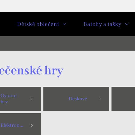
u
Dětské oblečení
Batohy a tašky
ečenské hry
Ostatní
Deskové
hry
Elektronické