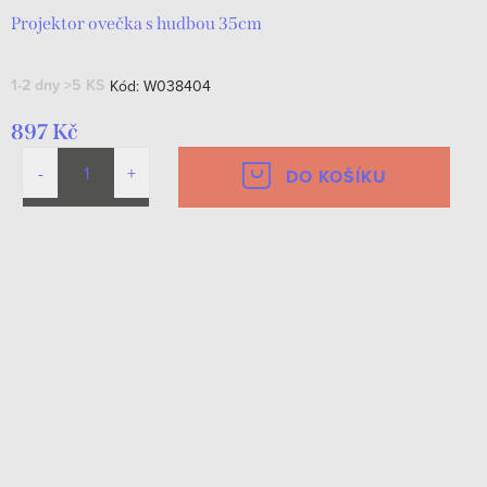
Projektor ovečka s hudbou 35cm
1-2 dny
>5 KS
Kód:
W038404
897 Kč
DO KOŠÍKU