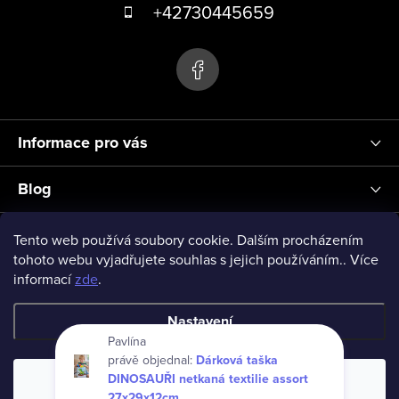
á
+42730445659
v
p
ý
p
a
i
t
s
í
u
Informace pro vás
Blog
Přihlášení
Tento web používá soubory cookie. Dalším procházením
tohoto webu vyjadřujete souhlas s jejich používáním.. Více
informací
zde
.
vseprodeti-eu
Nastavení
Pavlína
právě objednal:
Dárková taška
Copyright 2026
www.vseprodeti.eu
. Všechna práva vyhrazena.
DINOSAUŘI netkaná textilie assort
Souhlasím
Vytvořil Shoptet
27x29x12cm