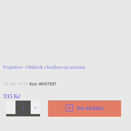
Projektor - Obláček s hudbou na usínání
1-2 dny
>5 KS
Kód:
W007397
335 Kč
DO KOŠÍKU