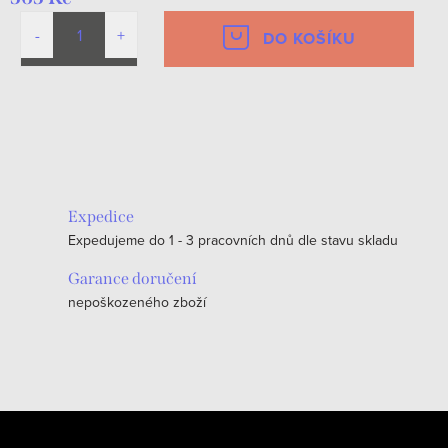
DO KOŠÍKU
O
v
l
á
Expedice
d
Expedujeme do 1 - 3 pracovních dnů dle stavu skladu
a
c
Garance doručení
nepoškozeného zboží
í
p
r
v
k
Z
y