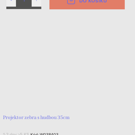
DO KOŠÍKU
Projektor zebra s hudbou 35cm
1-2 dny
>5 KS
Kód:
W038403