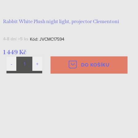
d
t
u
ů
k
Rabbit White Plush night light, projector Clementoni
t
4-8 dní
>5 ks
Kód:
JVCMC17594
ů
1 449 Kč
DO KOŠÍKU