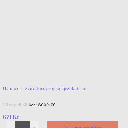
Usínáček - zvířátko s projekcí ježek 19 cm
1-2 dny
>5 KS
Kód:
W009426
671 Kč