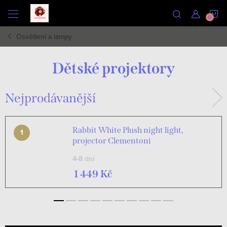
Přejít
N
na
obsah
Osvětlení a lampy
K
Dětské projektory
Nejprodávanější
Rabbit White Plush night light,
projector Clementoni
4-8 dní
1 449 Kč