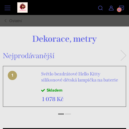
Přejít
N
na
obsah
Ostatní
K
Dekorace, metry
Nejprodávanější
Světlo bezdrátové Hello Kitty
silikonové dětská lampička na baterie
USB
Skladem
1 078 Kč