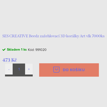
SES CREATIVE Beedz zažehlovací 3D korálky Art vlk 7000ks
Skladem
1 ks
Kód:
991020
473 Kč
DO KOŠÍKU
O
v
l