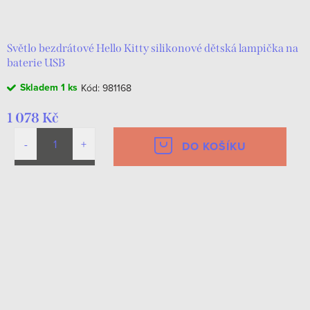
d
t
u
ů
k
Světlo bezdrátové Hello Kitty silikonové dětská lampička na
baterie USB
t
Skladem
1 ks
Kód:
981168
ů
1 078 Kč
DO KOŠÍKU