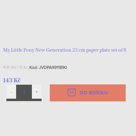
My Little Pony New Generation 23 cm paper plate set of 8
4-8 dní
>5 ks
Kód:
JVDPA9911890
143 Kč
DO KOŠÍKU