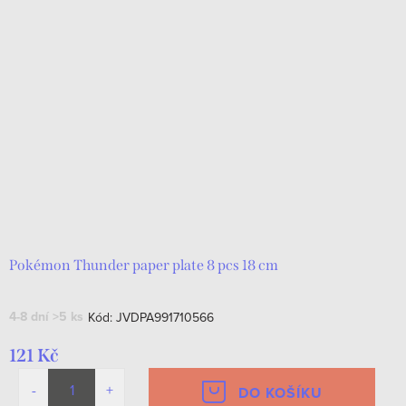
Pokémon Thunder paper plate 8 pcs 18 cm
4-8 dní
>5 ks
Kód:
JVDPA991710566
121 Kč
DO KOŠÍKU