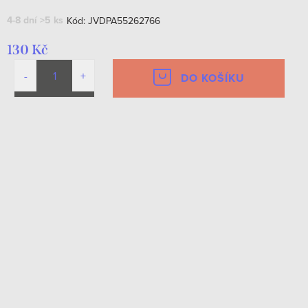
4-8 dní
>5 ks
Kód:
JVDPA55262766
130 Kč
DO KOŠÍKU