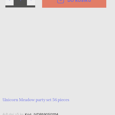
DO KOŠÍKU
Unicorn Meadow party set 56 pieces
4-8 dní
>5 ks
Kód:
JVDPA90501114