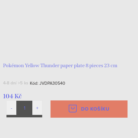
Pokémon Yellow Thunder paper plate 8 pieces 23 cm
4-8 dní
>5 ks
Kód:
JVDPA30540
104 Kč
DO KOŠÍKU