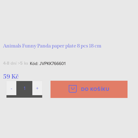
Animals Funny Panda paper plate 8 pcs 18 cm
4-8 dní
>5 ks
Kód:
JVPKK766601
59 Kč
DO KOŠÍKU