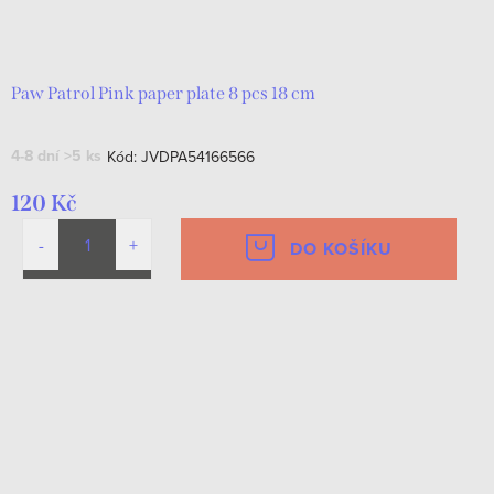
Paw Patrol Pink paper plate 8 pcs 18 cm
4-8 dní
>5 ks
Kód:
JVDPA54166566
120 Kč
DO KOŠÍKU