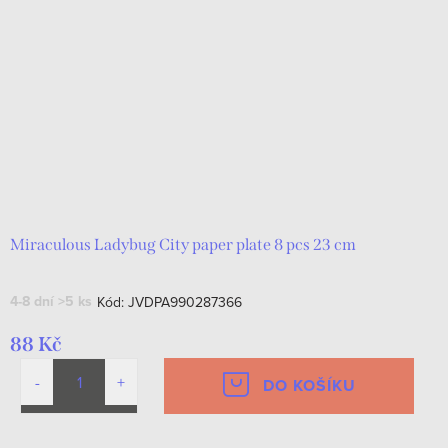
Miraculous Ladybug City paper plate 8 pcs 23 cm
4-8 dní
>5 ks
Kód:
JVDPA990287366
88 Kč
DO KOŠÍKU