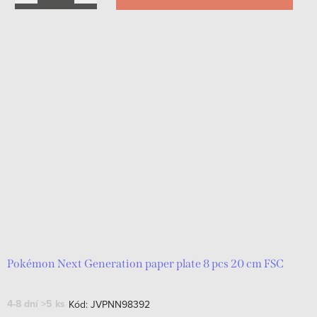
Pokémon Next Generation paper plate 8 pcs 20 cm FSC
4-8 dní
>5 ks
Kód:
JVPNN98392