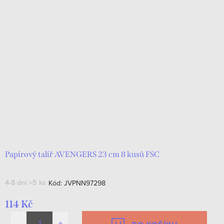
Papírový talíř AVENGERS 23 cm 8 kusů FSC
4-8 dní
>5 ks
Kód:
JVPNN97298
114 Kč