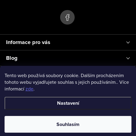
s
p
u
a
t
í
Informace pro vás
Blog
Přihlášení
Tento web používá soubory cookie. Dalším procházením
tohoto webu vyjadřujete souhlas s jejich používáním.. Více
informací
zde
.
vseprodeti-eu
Nastavení
Copyright 2026
www.vseprodeti.eu
. Všechna práva vyhrazena.
Souhlasím
Vytvořil Shoptet