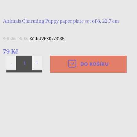
d
t
u
ů
k
Animals Charming Puppy paper plate set of 8, 22.7 cm
t
4-8 dní
>5 ks
Kód:
JVPKK773135
ů
79 Kč
DO KOŠÍKU