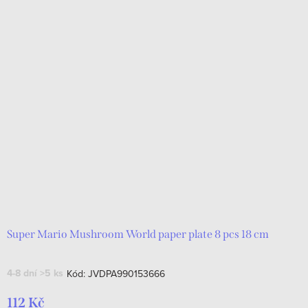
Super Mario Mushroom World paper plate 8 pcs 18 cm
4-8 dní
>5 ks
Kód:
JVDPA990153666
112 Kč