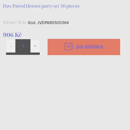
Paw Patrol Heroes party set 56 pieces
4-8 dní
>5 ks
Kód:
JVDPA90500364
906 Kč
DO KOŠÍKU