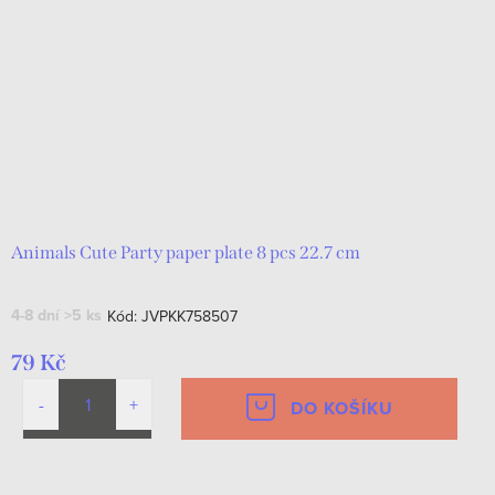
Animals Cute Party paper plate 8 pcs 22.7 cm
4-8 dní
>5 ks
Kód:
JVPKK758507
79 Kč
DO KOŠÍKU