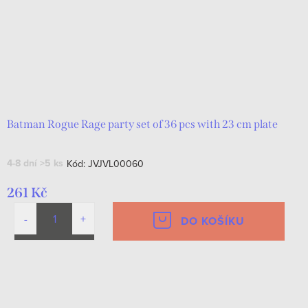
Batman Rogue Rage party set of 36 pcs with 23 cm plate
4-8 dní
>5 ks
Kód:
JVJVL00060
261 Kč
DO KOŠÍKU