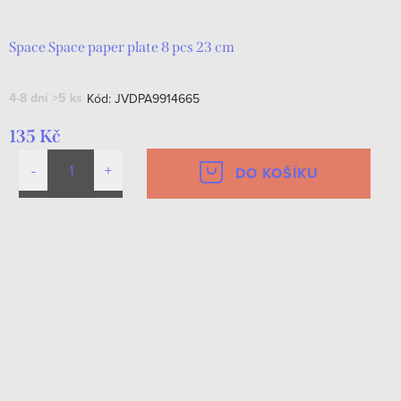
Space Space paper plate 8 pcs 23 cm
4-8 dní
>5 ks
Kód:
JVDPA9914665
135 Kč
DO KOŠÍKU