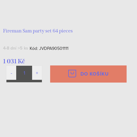
Fireman Sam party set 64 pieces
4-8 dní
>5 ks
Kód:
JVDPA90501111
1 031 Kč
DO KOŠÍKU