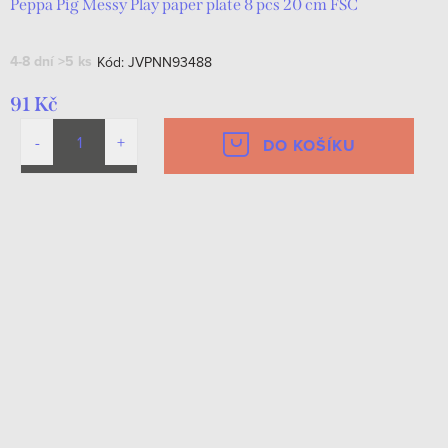
Peppa Pig Messy Play paper plate 8 pcs 20 cm FSC
4-8 dní
>5 ks
Kód:
JVPNN93488
91 Kč
DO KOŠÍKU