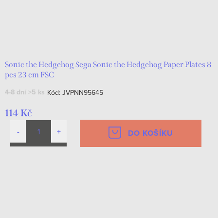
Sonic the Hedgehog Sega Sonic the Hedgehog Paper Plates 8
pcs 23 cm FSC
4-8 dní
>5 ks
Kód:
JVPNN95645
114 Kč
DO KOŠÍKU