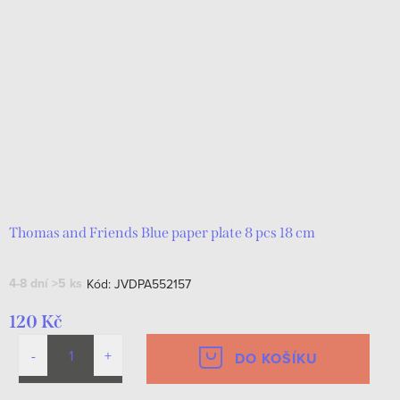
Thomas and Friends Blue paper plate 8 pcs 18 cm
4-8 dní
>5 ks
Kód:
JVDPA552157
120 Kč
DO KOŠÍKU