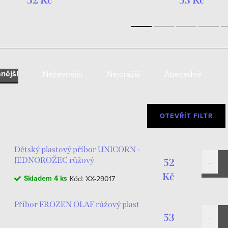
52 Kč
53 Kč
nější
Nejlevnější
Nejdražší
Abecedně
OTEVŘÍT FILTR
Dětský plastový příbor UNICORN -
JEDNOROŽEC růžový
52
Kč
Skladem
4 ks
Kód:
XX-29017
Příbor FROZEN OLAF růžový plast
53