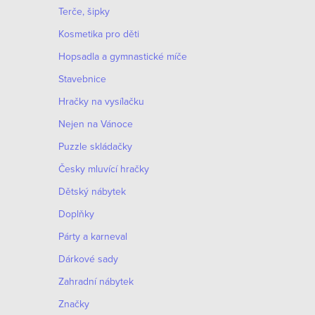
Terče, šipky
Kosmetika pro děti
Hopsadla a gymnastické míče
Stavebnice
Hračky na vysílačku
Nejen na Vánoce
Puzzle skládačky
Česky mluvící hračky
O
Dětský nábytek
v
Doplňky
S
l
t
Párty a karneval
á
r
Dárkové sady
d
á
Zahradní nábytek
n
a
Značky
k