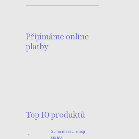
c
o
í
v
p
á
r
n
Přijímáme online
í
v
platby
k
y
v
ý
p
i
s
Top 10 produktů
u
Guma mazací Emoji
19 Kč