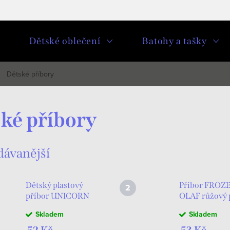
u
Dětské oblečení
Batohy a tašky
Dětské příbory
ké příbory
dávanější
Dětský plastový
Příbor FROZ
příbor UNICORN
OLAF růžový 
- JEDNOROŽEC
Skladem
Skladem
růžový