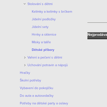
n
Stolování s dětmi
n
Kelímky a kelímky s brčkem
í
Jídelní podložky
Jídelní sety
p
Ř
Nejprodáva
Hrnky a sklenice
a
Misky a talíře
a
n
Dětské příbory
z
e
Vaření a pečení s dětmi
e
Uchování potravin a nápojů
l
V
n
Hračky
ý
Školní potřeby
í
p
Vybavení do pokojíčku
p
i
Do auta a autosedačky
r
Potřeby na dětské party a oslavy
s