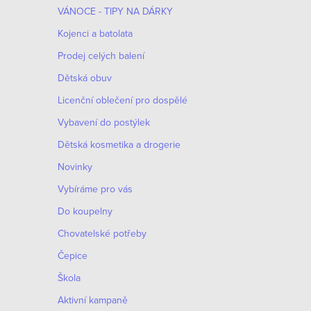
o
VÁNOCE - TIPY NA DÁRKY
p
d
Kojenci a batolata
r
Prodej celých balení
u
o
Dětská obuv
k
d
Licenční oblečení pro dospělé
t
Vybavení do postýlek
u
ů
Dětská kosmetika a drogerie
k
Novinky
t
Vybíráme pro vás
ů
Do koupelny
Chovatelské potřeby
Čepice
Škola
Aktivní kampaně