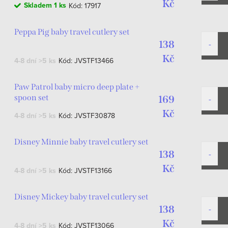
Kč
Skladem
1 ks
Kód:
17917
Peppa Pig baby travel cutlery set
138
Kč
4-8 dní
>5 ks
Kód:
JVSTF13466
Paw Patrol baby micro deep plate +
spoon set
169
Kč
4-8 dní
>5 ks
Kód:
JVSTF30878
Disney Minnie baby travel cutlery set
138
Kč
4-8 dní
>5 ks
Kód:
JVSTF13166
Disney Mickey baby travel cutlery set
138
Kč
4-8 dní
>5 ks
Kód:
JVSTF13066