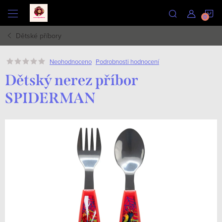
Přejít
N
na
obsah
Dětské příbory
K
Podrobnosti hodnocení
Neohodnoceno
Dětský nerez příbor
SPIDERMAN