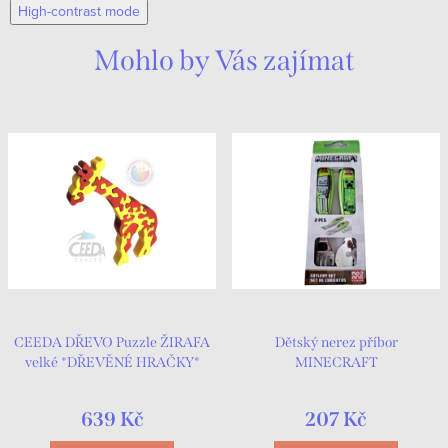
High-contrast mode
Mohlo by Vás zajímat
CEEDA DŘEVO Puzzle ŽIRAFA
Dětský nerez příbor
velké *DŘEVĚNÉ HRAČKY*
MINECRAFT
639 Kč
207 Kč