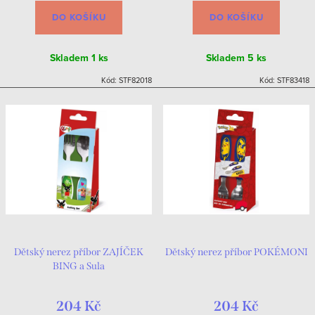
DO KOŠÍKU
DO KOŠÍKU
Skladem
1 ks
Skladem
5 ks
Kód:
STF82018
Kód:
STF83418
Dětský nerez příbor ZAJÍČEK
Dětský nerez příbor POKÉMONI
BING a Sula
204 Kč
204 Kč