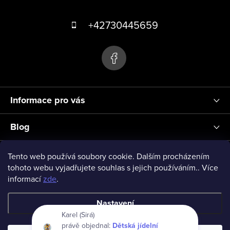
Z
á
+42730445659
p
a
t
í
Informace pro vás
Blog
Přihlášení
Tento web používá soubory cookie. Dalším procházením
tohoto webu vyjadřujete souhlas s jejich používáním.. Více
informací
zde
.
vseprodeti-eu
Nastavení
Karel (Sirá)
právě objednal:
Dětská jídelní
Copyright 2026
www.vseprodeti.eu
. Všechna práva vyhrazena.