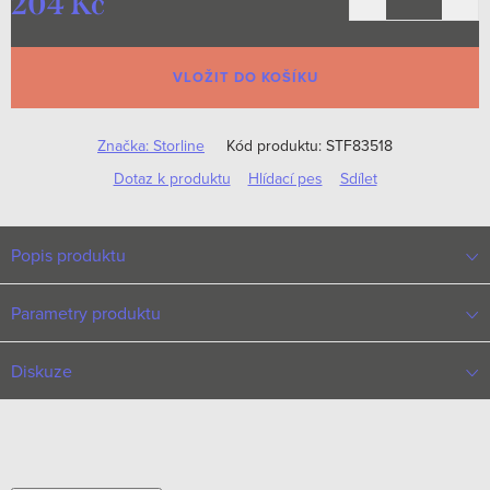
204 Kč
Měrná
cena:
VLOŽIT DO KOŠÍKU
Značka:
Storline
Kód produktu:
STF83518
Dotaz k produktu
Hlídací pes
Sdílet
Popis produktu
Parametry produktu
Diskuze