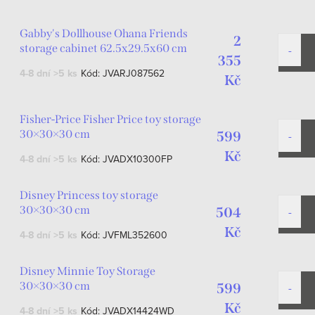
Gabby's Dollhouse Ohana Friends
2
storage cabinet 62.5x29.5x60 cm
355
4-8 dní
>5 ks
Kód:
JVARJ087562
Kč
Fisher-Price Fisher Price toy storage
30×30×30 cm
599
Kč
4-8 dní
>5 ks
Kód:
JVADX10300FP
Disney Princess toy storage
30×30×30 cm
504
Kč
4-8 dní
>5 ks
Kód:
JVFML352600
Disney Minnie Toy Storage
30×30×30 cm
599
Kč
4-8 dní
>5 ks
Kód:
JVADX14424WD