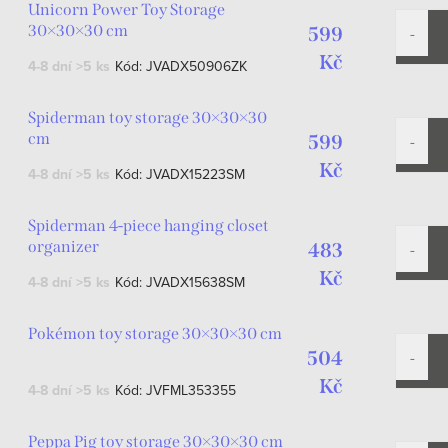
Unicorn Power Toy Storage
30×30×30 cm
599
Kč
4-8 dní
>5 ks
Kód:
JVADX50906ZK
Spiderman toy storage 30×30×30
cm
599
Kč
4-8 dní
>5 ks
Kód:
JVADX15223SM
Spiderman 4-piece hanging closet
organizer
483
Kč
4-8 dní
>5 ks
Kód:
JVADX15638SM
Pokémon toy storage 30×30×30 cm
504
Kč
4-8 dní
>5 ks
Kód:
JVFML353355
Peppa Pig toy storage 30×30×30 cm