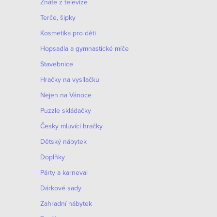
Znáte z televize
Terče, šipky
Kosmetika pro děti
Hopsadla a gymnastické míče
Stavebnice
Hračky na vysílačku
Nejen na Vánoce
Puzzle skládačky
Česky mluvící hračky
Dětský nábytek
Doplňky
Párty a karneval
Dárkové sady
Zahradní nábytek