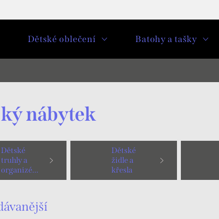
u
Dětské oblečení
Batohy a tašky
ký nábytek
Dětské
Dětské
truhly a
židle a
organizéry
křesla
dávanější