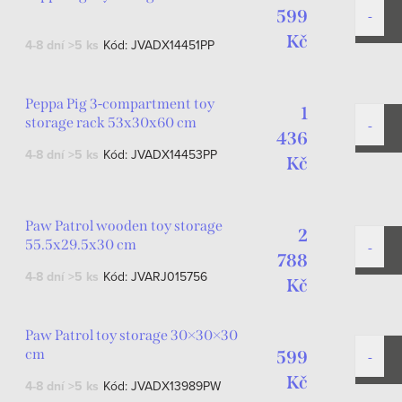
599
Kč
4-8 dní
>5 ks
Kód:
JVADX14451PP
Peppa Pig 3-compartment toy
1
storage rack 53x30x60 cm
436
4-8 dní
>5 ks
Kód:
JVADX14453PP
Kč
Paw Patrol wooden toy storage
2
55.5x29.5x30 cm
788
4-8 dní
>5 ks
Kód:
JVARJ015756
Kč
Paw Patrol toy storage 30×30×30
cm
599
Kč
4-8 dní
>5 ks
Kód:
JVADX13989PW