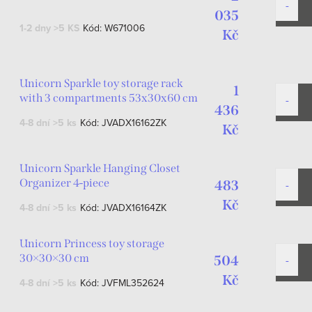
035
1-2 dny
>5 KS
Kód:
W671006
Kč
Unicorn Sparkle toy storage rack
1
with 3 compartments 53x30x60 cm
436
4-8 dní
>5 ks
Kód:
JVADX16162ZK
Kč
Unicorn Sparkle Hanging Closet
Organizer 4-piece
483
Kč
4-8 dní
>5 ks
Kód:
JVADX16164ZK
Unicorn Princess toy storage
30×30×30 cm
504
Kč
4-8 dní
>5 ks
Kód:
JVFML352624