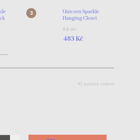
kle
Unicorn Sparkle
ack
Hanging Closet
Organizer 4-piece
4-8 dní
s
483 Kč
42
položek celkem