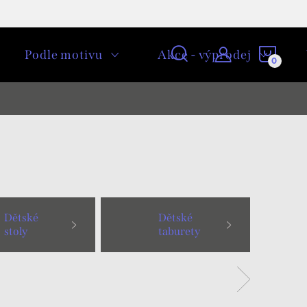
NÁKU
Podle motivu
Akce - výprodej
KOŠÍ
Dětské
Dětské
stoly
taburety