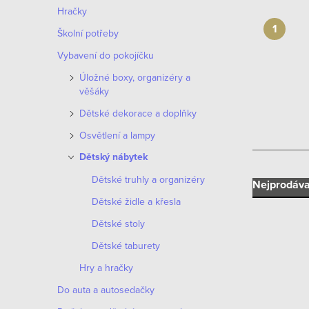
n
Hračky
n
Školní potřeby
í
Vybavení do pokojíčku
Úložné boxy, organizéry a
p
věšáky
a
Dětské dekorace a doplňky
Osvětlení a lampy
n
Dětský nábytek
e
Dětské truhly a organizéry
Ř
Nejprodáva
l
Dětské židle a křesla
a
Dětské stoly
z
Dětské taburety
e
Hry a hračky
V
Do auta a autosedačky
n