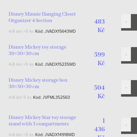
Disney Minnie Hanging Closet
Organizer 4 Section
483
Kč
4-8 dní
>5 ks
Kód:
JVADX15643WD
Disney Mickey toy storage
30×30×30 cm
599
Kč
4-8 dní
>5 ks
Kód:
JVADX15235WD
Disney Mickey storage box
30×30×30 cm
504
Kč
4-8 dní
5 ks
Kód:
JVFML352563
Disney Mickey Star toy storage
1
stand with 3 compartments
436
53x30x60 cm
4-8 dní
>5 ks
Kód:
JVADX14918WD