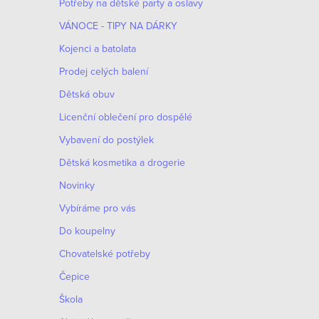
ý
Potřeby na dětské party a oslavy
í
p
VÁNOCE - TIPY NA DÁRKY
p
Kojenci a batolata
i
r
Prodej celých balení
s
o
Dětská obuv
p
Licenční oblečení pro dospělé
d
r
Vybavení do postýlek
u
o
Dětská kosmetika a drogerie
k
Novinky
d
t
Vybíráme pro vás
u
Do koupelny
ů
k
Chovatelské potřeby
t
Čepice
ů
Škola