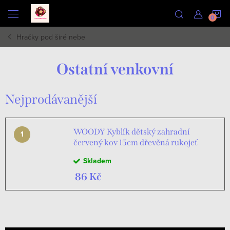
Přejít
N
na
obsah
Hračky pod širé nebe
K
Ostatní venkovní
Nejprodávanější
WOODY Kyblík dětský zahradní
červený kov 15cm dřevěná rukojeť
Skladem
86 Kč