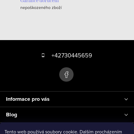
c
Garance doručení
nepoškozeného zboží
í
p
r
v
k
Z
y
á
+42730445659
v
p
ý
p
a
i
t
s
í
u
Informace pro vás
Blog
Přihlášení
Tento web používá soubory cookie. Dalším procházením