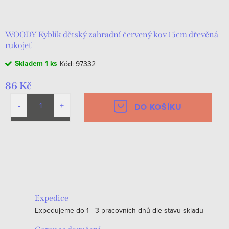
d
t
u
ů
k
WOODY Kyblík dětský zahradní červený kov 15cm dřevěná
rukojeť
t
Skladem
1 ks
Kód:
97332
ů
86 Kč
DO KOŠÍKU
O
v
l
á
Expedice
d
Expedujeme do 1 - 3 pracovních dnů dle stavu skladu
a