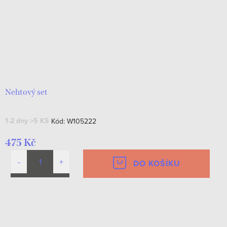
Nehtový set
1-2 dny
>5 KS
Kód:
W105222
475 Kč
DO KOŠÍKU