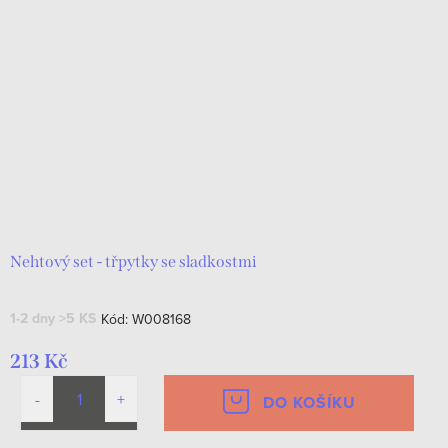
Nehtový set - třpytky se sladkostmi
1-2 dny
>5 KS
Kód:
W008168
213 Kč
DO KOŠÍKU