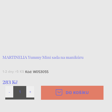
MARTINELIA Yummy Mini sada na manikúru
1-2 dny
>5 KS
Kód:
W053055
283 Kč
DO KOŠÍKU