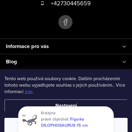
á
+42730445659
v
p
ý
p
a
i
t
s
í
u
Informace pro vás
Blog
Přihlášení
Tento web používá soubory cookie. Dalším procházením
tohoto webu vyjadřujete souhlas s jejich používáním.. Více
informací
zde
.
vseprodeti-eu
Nastavení
Kristýna
právě objednal:
Figurka
Copyright 2026
www.vseprodeti.eu
. Všechna práva vyhrazena.
DILOPHOSAURUS 15 cm
Souhlasím
Vytvořil Shoptet