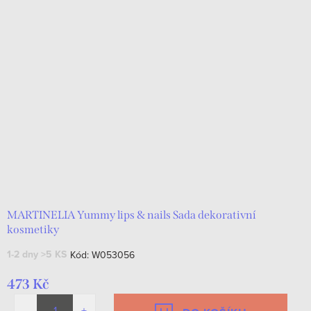
MARTINELIA Yummy lips & nails Sada dekorativní
kosmetiky
1-2 dny
>5 KS
Kód:
W053056
473 Kč