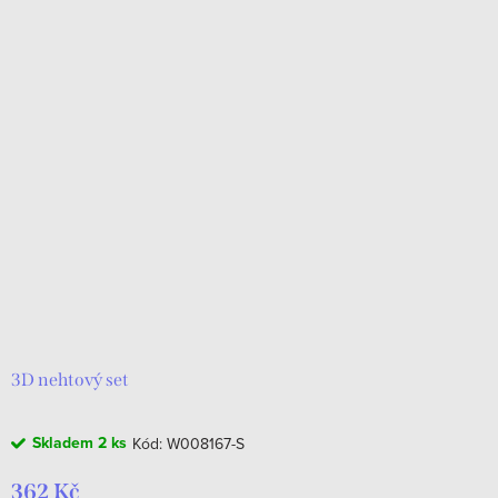
3D nehtový set
Skladem
2 ks
Kód:
W008167-S
362 Kč