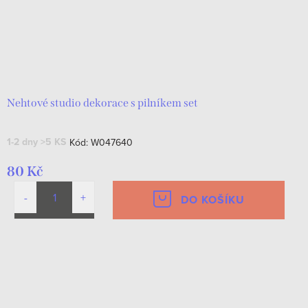
Nehtové studio dekorace s pilníkem set
1-2 dny
>5 KS
Kód:
W047640
80 Kč
DO KOŠÍKU