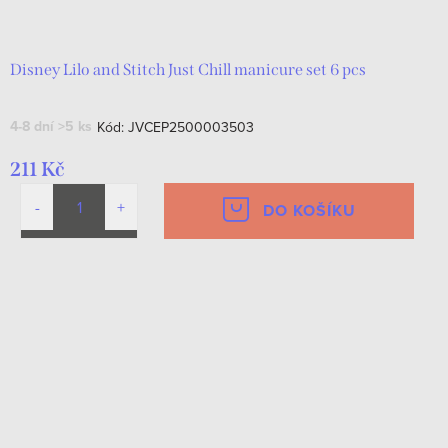
d
t
u
ů
k
Disney Lilo and Stitch Just Chill manicure set 6 pcs
t
4-8 dní
>5 ks
Kód:
JVCEP2500003503
ů
211 Kč
DO KOŠÍKU