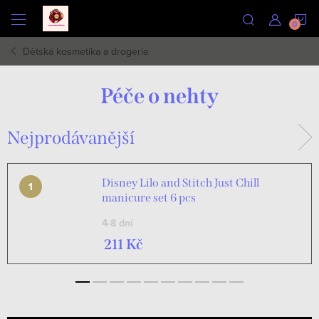
Přejít
N
na
obsah
Dětská kosmetika a drogerie
K
Péče o nehty
Nejprodávanější
Disney Lilo and Stitch Just Chill
manicure set 6 pcs
4-8 dní
211 Kč