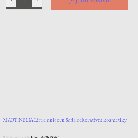
DO KOŠÍKU
MARTINELIA Little unicorn Sada dekorativní kosmetiky
1-2 dny
>5 KS
Kód:
W053052