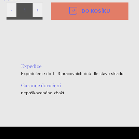
DO KOŠÍKU
O
v
l
á
Expedice
d
Expedujeme do 1 - 3 pracovních dnů dle stavu skladu
a
c
Garance doručení
nepoškozeného zboží
í
p
r
v
k
Z
y