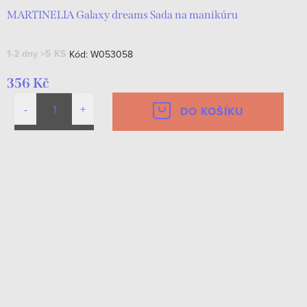
MARTINELIA Galaxy dreams Sada na manikúru
1-2 dny
>5 KS
Kód:
W053058
356 Kč
DO KOŠÍKU