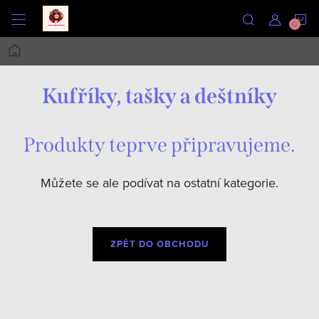
Přejít
N
na
obsah
Domů
K
Kufříky, tašky a deštníky
Produkty teprve připravujeme.
Můžete se ale podívat na ostatní kategorie.
ZPĚT DO OBCHODU