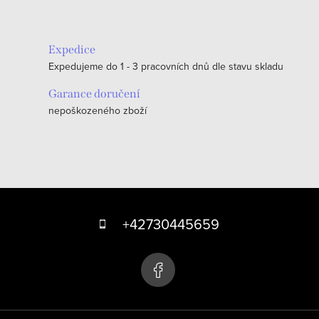
Expedice
Expedujeme do 1 - 3 pracovních dnů dle stavu skladu
Garance doručení
nepoškozeného zboží
Z
á
+42730445659
p
a
t
í