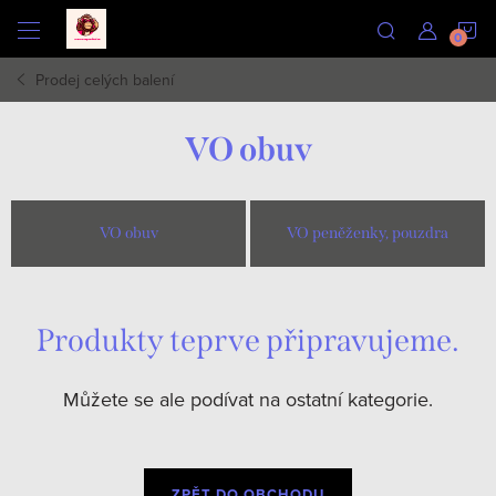
Přejít
N
na
obsah
Prodej celých balení
K
VO obuv
VO obuv
VO peněženky, pouzdra
Produkty teprve připravujeme.
Můžete se ale podívat na ostatní kategorie.
ZPĚT DO OBCHODU