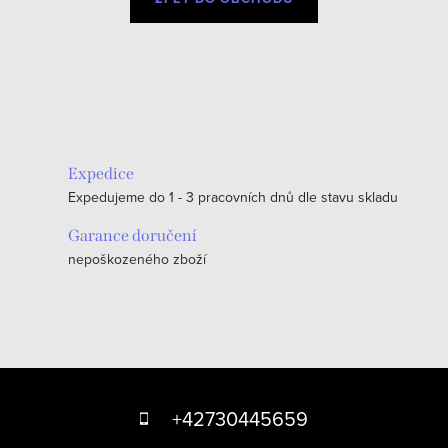
Expedice
Expedujeme do 1 - 3 pracovních dnů dle stavu skladu
Garance doručení
nepoškozeného zboží
Z
á
+42730445659