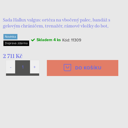
d
t
u
ů
k
Sada Hallux valgus: ortéza na vbočený palec, bandáž s
gelovým chráničem, trenažér, rámové vložky do bot,
t
masážní míček
Novinka
ů
Skladem
4 ks
Kód:
11309
Doprava zdarma
2 711 Kč
DO KOŠÍKU