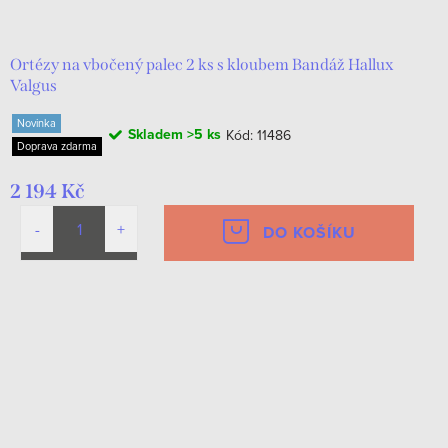
Ortézy na vbočený palec 2 ks s kloubem Bandáž Hallux
Valgus
Novinka
Skladem
>5 ks
Kód:
11486
Doprava zdarma
2 194 Kč
DO KOŠÍKU