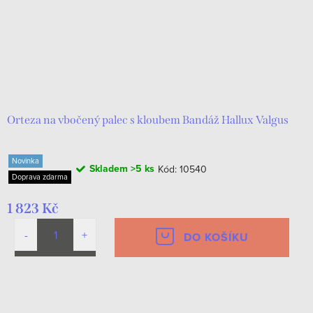
Orteza na vbočený palec s kloubem Bandáž Hallux Valgus
Novinka
Skladem
>5 ks
Kód:
10540
Doprava zdarma
1 823 Kč
DO KOŠÍKU