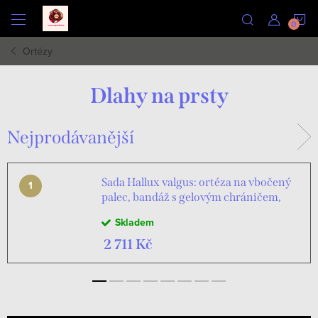
Přejít
N
na
obsah
Ortézy
K
Dlahy na prsty
Nejprodávanější
Sada Hallux valgus: ortéza na vbočený
palec, bandáž s gelovým chráničem,
trenažér, rámové vložky do bot,
Skladem
masážní míček
2 711 Kč