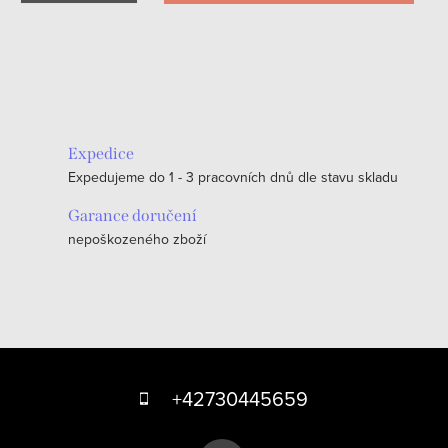
O
v
l
á
Expedice
d
Expedujeme do 1 - 3 pracovních dnů dle stavu skladu
a
c
Garance doručení
nepoškozeného zboží
í
p
r
v
k
Z
y
á
+42730445659
v
p
ý