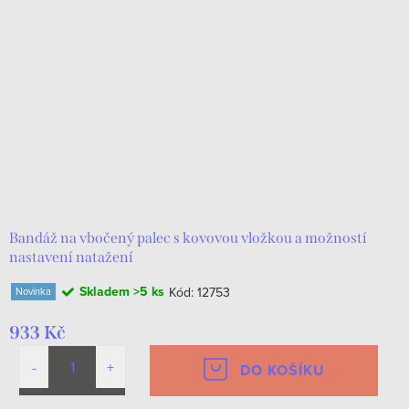
Bandáž na vbočený palec s kovovou vložkou a možností
nastavení natažení
Skladem
>5 ks
Kód:
12753
Novinka
933 Kč
DO KOŠÍKU