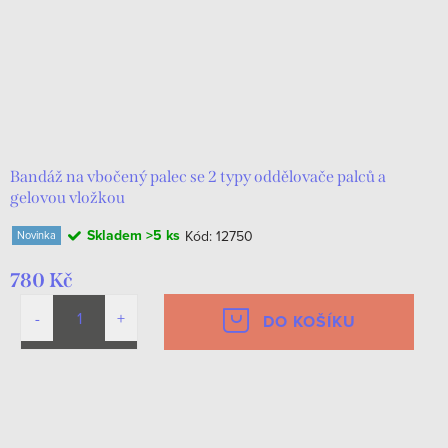
Bandáž na vbočený palec se 2 typy oddělovače palců a
gelovou vložkou
Skladem
>5 ks
Kód:
12750
Novinka
780 Kč
DO KOŠÍKU