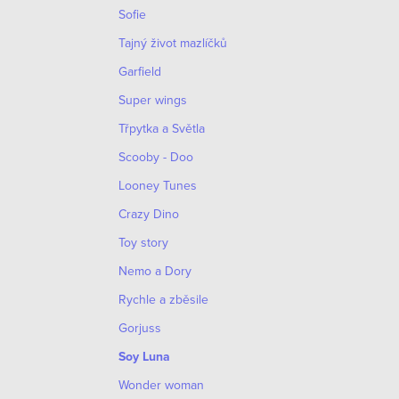
ý
Sofie
p
Tajný život mazlíčků
i
Garfield
s
Super wings
u
Třpytka a Světla
Scooby - Doo
Looney Tunes
Crazy Dino
Toy story
Nemo a Dory
Rychle a zběsile
Gorjuss
Soy Luna
Wonder woman