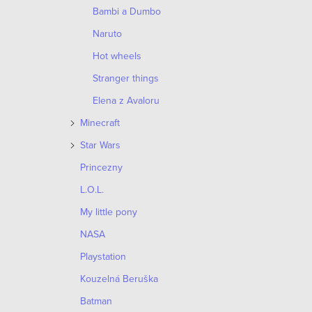
Bambi a Dumbo
Naruto
Hot wheels
Stranger things
Elena z Avaloru
Minecraft
Star Wars
Princezny
L.O.L.
My little pony
NASA
Playstation
Kouzelná Beruška
Batman