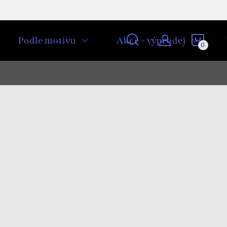
NÁKU
Podle motivu
Akce - výprodej
KOŠÍ