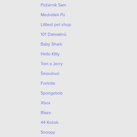
O
o
Požárník Sam
p
v
d
Medvídek Pú
r
l
Littlest pet shop
u
á
o
101 Dalmatinů
k
d
d
Baby Shark
a
t
Hello Kitty
u
c
ů
Tom a Jerry
k
í
Šmoulové
t
p
Fortnite
r
ů
Spongebob
v
Xbox
k
Blaze
y
44 Koček
v
Snoopy