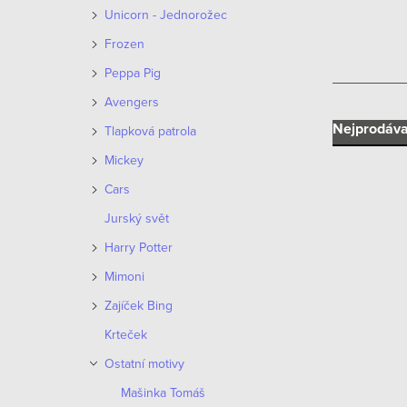
n
Unicorn - Jednorožec
n
Frozen
í
Peppa Pig
Avengers
p
Ř
Nejprodáva
Tlapková patrola
a
Mickey
a
n
Cars
z
e
Jurský svět
e
Harry Potter
V
l
n
Mimoni
ý
í
Zajíček Bing
p
Krteček
p
i
Ostatní motivy
r
s
Mašinka Tomáš