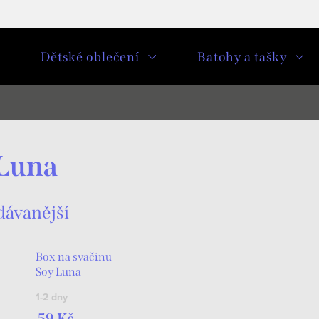
u
Dětské oblečení
Batohy a tašky
Luna
dávanější
Box na svačinu
Soy Luna
1-2 dny
59 Kč