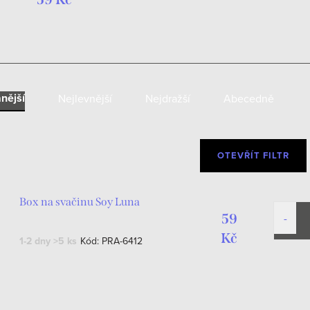
nější
Nejlevnější
Nejdražší
Abecedně
OTEVŘÍT FILTR
Box na svačinu Soy Luna
59
Kč
1-2 dny
>5 ks
Kód:
PRA-6412