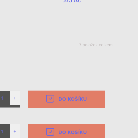
573 Kč
7
položek celkem
DO KOŠÍKU
DO KOŠÍKU