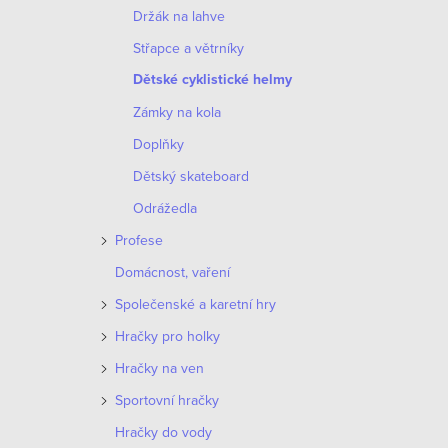
o
Držák na lahve
p
d
Střapce a větrníky
r
Dětské cyklistické helmy
u
o
Zámky na kola
k
d
Doplňky
t
Dětský skateboard
u
ů
Odrážedla
k
Profese
t
Domácnost, vaření
ů
Společenské a karetní hry
Hračky pro holky
Hračky na ven
Sportovní hračky
Hračky do vody