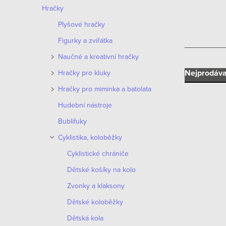
n
Hračky
n
Plyšové hračky
í
Figurky a zvířátka
Naučné a kreativní hračky
p
Ř
Nejprodáva
Hračky pro kluky
a
Hračky pro miminka a batolata
a
n
Hudební nástroje
z
e
Bublifuky
e
Cyklistika, koloběžky
l
V
n
Cyklistické chrániče
ý
Dětské košíky na kolo
í
p
Zvonky a klaksony
p
i
Dětské koloběžky
r
Dětská kola
s