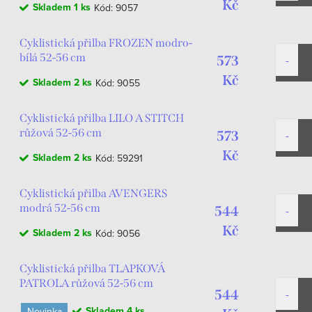
Kč
Skladem
1 ks
Kód:
9057
Cyklistická přilba FROZEN modro-
bílá 52-56 cm
573
Kč
Skladem
2 ks
Kód:
9055
Cyklistická přilba LILO A STITCH
růžová 52-56 cm
573
Kč
Skladem
2 ks
Kód:
59291
Cyklistická přilba AVENGERS
modrá 52-56 cm
544
Kč
Skladem
2 ks
Kód:
9056
Cyklistická přilba TLAPKOVÁ
PATROLA růžová 52-56 cm
544
Skladem
4 ks
Novinka