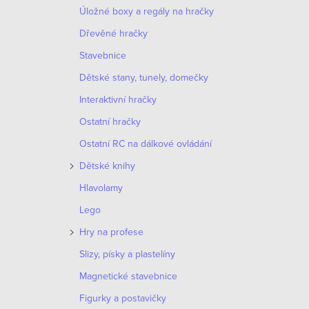
Úložné boxy a regály na hračky
Dřevěné hračky
Stavebnice
Dětské stany, tunely, domečky
Interaktivní hračky
Ostatní hračky
Ostatní RC na dálkové ovládání
Dětské knihy
O
Hlavolamy
v
Lego
l
Hry na profese
á
Slizy, písky a plastelíny
d
Magnetické stavebnice
a
Figurky a postavičky