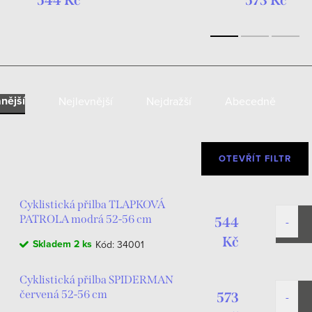
544 Kč
573 Kč
nější
Nejlevnější
Nejdražší
Abecedně
OTEVŘÍT FILTR
Cyklistická přilba TLAPKOVÁ
PATROLA modrá 52-56 cm
544
Kč
Skladem
2 ks
Kód:
34001
Cyklistická přilba SPIDERMAN
červená 52-56 cm
573