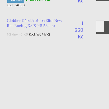
Kč
Kód:
34000
Globber Dětská přilba Elite New
1
Red Racing XS/S (48-53 cm)
660
1-2 dny
>5 KS
Kód:
W041772
Kč