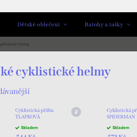
u
Dětské oblečení
Batohy a tašky
yklistické helmy
ké cyklistické helmy
dávanější
Cyklistická přilba
Cyklistická př
TLAPKOVÁ
SPIDERMAN
PATROLA modrá
červená 52-5
Skladem
Skladem
52-56 cm