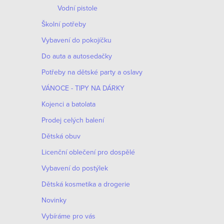
c
Vodní pistole
í
Školní potřeby
p
Vybavení do pokojíčku
r
Do auta a autosedačky
v
Potřeby na dětské party a oslavy
k
VÁNOCE - TIPY NA DÁRKY
y
Kojenci a batolata
v
Prodej celých balení
ý
Dětská obuv
p
Licenční oblečení pro dospělé
i
Vybavení do postýlek
s
Dětská kosmetika a drogerie
u
Novinky
Vybíráme pro vás