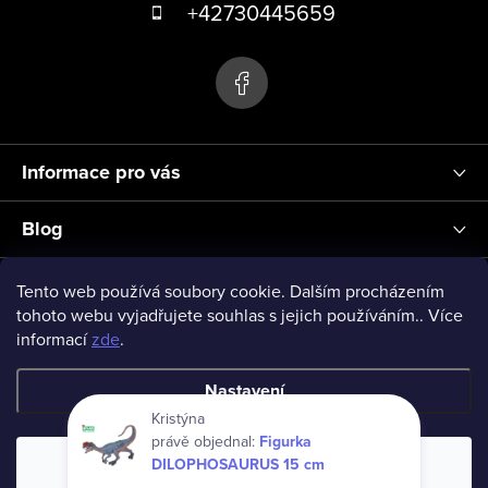
á
+42730445659
v
p
ý
p
a
i
t
s
í
u
Informace pro vás
Blog
Přihlášení
Tento web používá soubory cookie. Dalším procházením
tohoto webu vyjadřujete souhlas s jejich používáním.. Více
informací
zde
.
vseprodeti-eu
Nastavení
Kristýna
právě objednal:
Figurka
Copyright 2026
www.vseprodeti.eu
. Všechna práva vyhrazena.
DILOPHOSAURUS 15 cm
Souhlasím
Vytvořil Shoptet