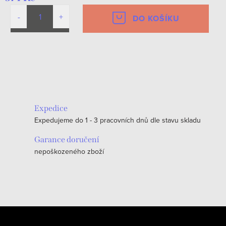
DO KOŠÍKU
O
v
l
á
Expedice
d
Expedujeme do 1 - 3 pracovních dnů dle stavu skladu
a
c
Garance doručení
nepoškozeného zboží
í
p
r
v
k
Z
y