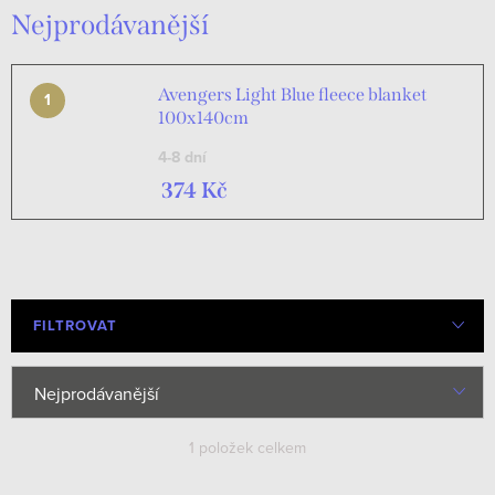
Nejprodávanější
Avengers Light Blue fleece blanket
100x140cm
4-8 dní
374 Kč
FILTROVAT
Ř
Nejprodávanější
a
Nejlevnější
1
položek celkem
z
e