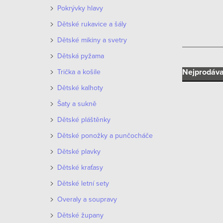
n
Pokrývky hlavy
n
Dětské rukavice a šály
í
Dětské mikiny a svetry
Dětská pyžama
p
Ř
Nejprodáva
Trička a košile
a
Dětské kalhoty
a
n
Šaty a sukně
z
e
Dětské pláštěnky
e
Dětské ponožky a punčocháče
l
V
n
Dětské plavky
ý
Dětské kraťasy
í
p
Dětské letní sety
p
i
Overaly a soupravy
r
Dětské župany
s