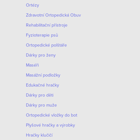
Ortézy
Zdravotní Ortopedická Obuv
O
Rehabilitační přístroje
v
Fyzioterapie psů
l
Ortopedické polštáře
á
Dárky pro ženy
d
Maséři
a
Masážní podložky
c
Edukačné hračky
í
Dárky pro děti
p
Dárky pro muže
r
Оrtopedické vložky do bot
v
Plyšové hračky a výrobky
k
Hračky klučičí