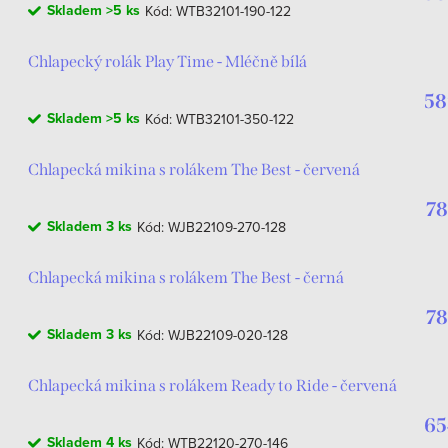
Skladem
>5 ks
Kód:
WTB32101-190-122
Chlapecký rolák Play Time - Mléčně bílá
58
Skladem
>5 ks
Kód:
WTB32101-350-122
Chlapecká mikina s rolákem The Best - červená
78
Skladem
3 ks
Kód:
WJB22109-270-128
Chlapecká mikina s rolákem The Best - černá
78
Skladem
3 ks
Kód:
WJB22109-020-128
Chlapecká mikina s rolákem Ready to Ride - červená
65
Skladem
4 ks
Kód:
WTB22120-270-146