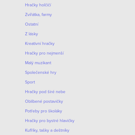
y
Hračky holčičí
v
Zvířátka, farmy
ý
Ostatní
p
Z lásky
i
Kreativní hračky
s
Hračky pro nejmenší
u
Malý muzikant
Společenské hry
Sport
Hračky pod širé nebe
Oblíbené postavičky
Potřeby pro školáky
Hračky pro bystré hlavičky
Kufříky, tašky a deštníky