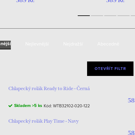
589 Kč
589 Kč
nější
Nejlevnější
Nejdražší
Abecedně
OTEVŘÍT FILTR
Chlapecký rolák Ready to Ride - Černá
58
Skladem
>5 ks
Kód:
WTB32102-020-122
Chlapecký rolák Play Time - Navy
58