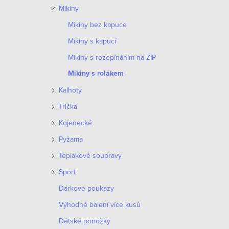
o
Mikiny
p
d
Mikiny bez kapuce
r
Mikiny s kapucí
u
o
Mikiny s rozepínáním na ZIP
k
d
Mikiny s rolákem
t
Kalhoty
u
ů
Trička
k
Kojenecké
t
Pyžama
ů
Teplákové soupravy
Sport
Dárkové poukazy
Výhodné balení více kusů
Dětské ponožky