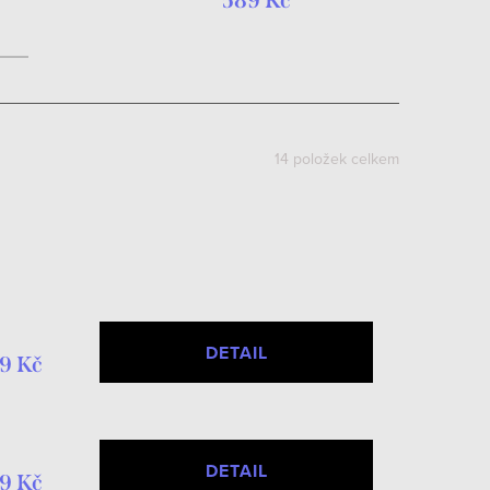
589 Kč
14
položek celkem
DETAIL
9 Kč
DETAIL
9 Kč