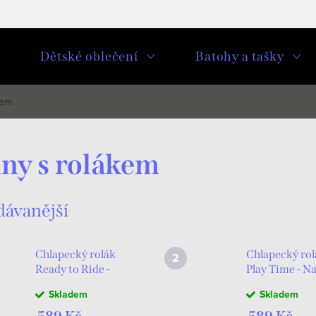
u
Dětské oblečení
Batohy a tašky
kem
ny s rolákem
dávanější
Chlapecký rolák
Chlapecký rol
Ready to Ride -
Play Time - N
Černá
Skladem
Skladem