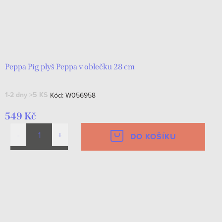
Peppa Pig plyš Peppa v oblečku 28 cm
1-2 dny
>5 KS
Kód:
W056958
549 Kč
DO KOŠÍKU