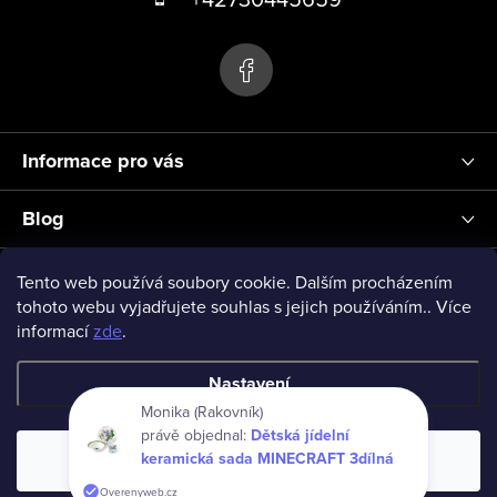
s
p
u
a
t
í
Informace pro vás
Blog
Přihlášení
Tento web používá soubory cookie. Dalším procházením
tohoto webu vyjadřujete souhlas s jejich používáním.. Více
informací
zde
.
vseprodeti-eu
Nastavení
Monika (Rakovník)
právě objednal:
Dětská jídelní
Copyright 2026
www.vseprodeti.eu
. Všechna práva vyhrazena.
keramická sada MINECRAFT 3dílná
Souhlasím
Vytvořil Shoptet
Overenyweb.cz