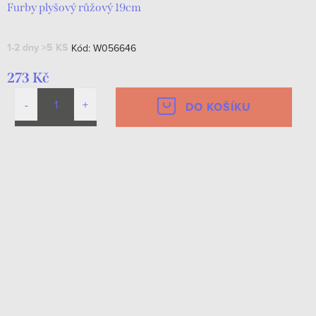
Furby plyšový růžový 19cm
1-2 dny
>5 KS
Kód:
W056646
273 Kč
DO KOŠÍKU