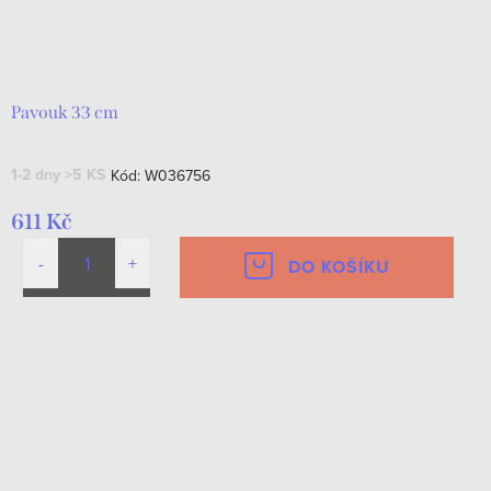
Pavouk 33 cm
1-2 dny
>5 KS
Kód:
W036756
611 Kč
DO KOŠÍKU