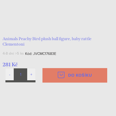
Animals Peachy Bird plush ball figure, baby rattle
Clementoni
4-8 dní
>5 ks
Kód:
JVCMC17683E
281 Kč
DO KOŠÍKU