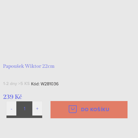
Papoušek Wiktor 22cm
1-2 dny
>5 KS
Kód:
W281036
239 Kč
DO KOŠÍKU