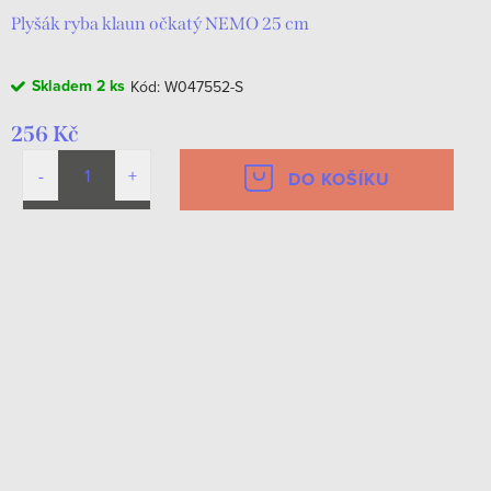
Plyšák ryba klaun očkatý NEMO 25 cm
Skladem
2 ks
Kód:
W047552-S
256 Kč
DO KOŠÍKU