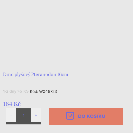
Dino plyšový Pteranodon 16cm
1-2 dny
>5 KS
Kód:
W046723
164 Kč
DO KOŠÍKU