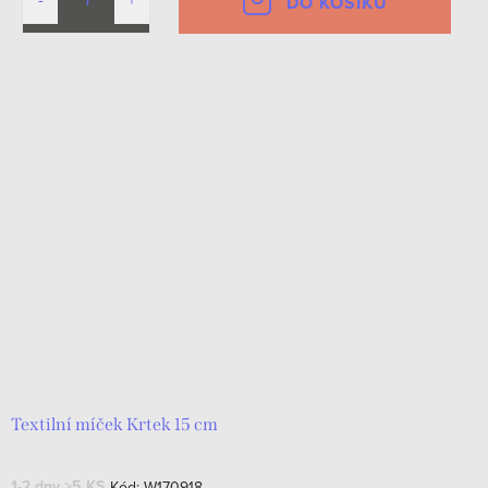
DO KOŠÍKU
Textilní míček Krtek 15 cm
1-2 dny
>5 KS
Kód:
W170918