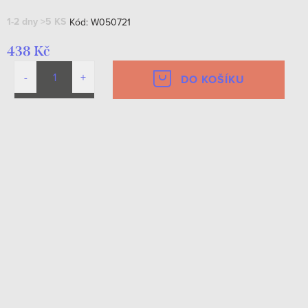
1-2 dny
>5 KS
Kód:
W050721
438 Kč
DO KOŠÍKU