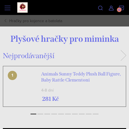
Přejít
N
na
obsah
Hračky pro kojence a batolata
K
Plyšové hračky pro miminka
Nejprodávanější
Animals Sunny Teddy Plush Ball Figure,
Baby Rattle Clementoni
4-8 dní
281 Kč