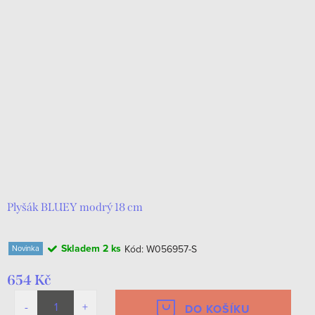
Plyšák BLUEY modrý 18 cm
Skladem
2 ks
Kód:
W056957-S
Novinka
654 Kč
DO KOŠÍKU