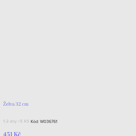
Želva 32 cm
1-2 dny
>5 KS
Kód:
W036761
451 Kč