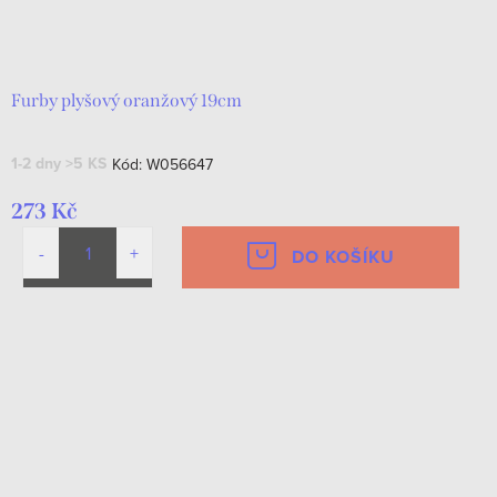
Furby plyšový oranžový 19cm
1-2 dny
>5 KS
Kód:
W056647
273 Kč
DO KOŠÍKU