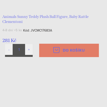
d
t
u
ů
k
Animals Sunny Teddy Plush Ball Figure, Baby Rattle
Clementoni
t
4-8 dní
>5 ks
Kód:
JVCMC17683A
ů
281 Kč
DO KOŠÍKU