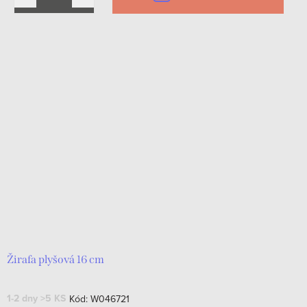
Žirafa plyšová 16 cm
1-2 dny
>5 KS
Kód:
W046721