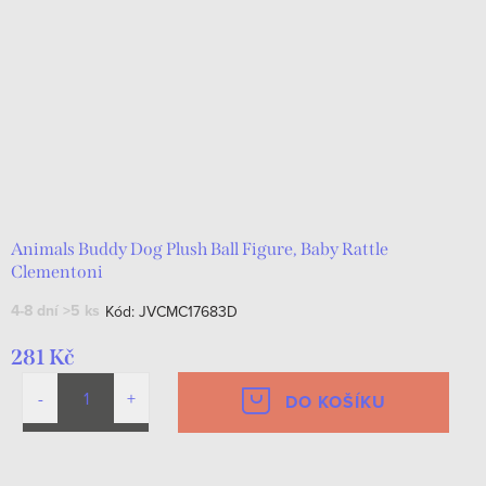
Animals Buddy Dog Plush Ball Figure, Baby Rattle
Clementoni
4-8 dní
>5 ks
Kód:
JVCMC17683D
281 Kč
DO KOŠÍKU