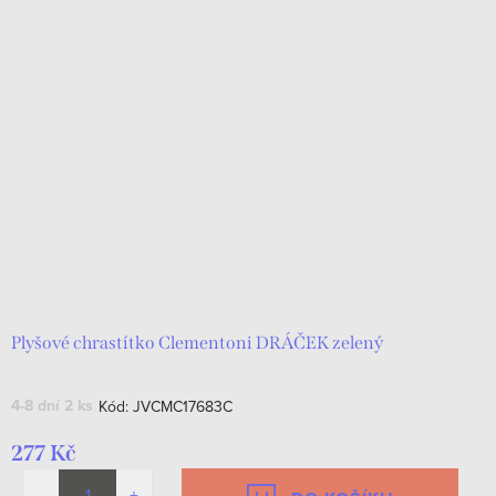
Plyšové chrastítko Clementoni DRÁČEK zelený
4-8 dní
2 ks
Kód:
JVCMC17683C
277 Kč