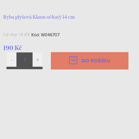
Ryba plyšová Klaun očkatý 14 cm
1-2 dny
>5 KS
Kód:
W046707
190 Kč
DO KOŠÍKU