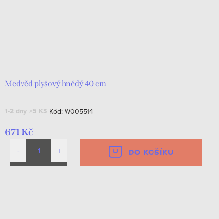
Medvěd plyšový hnědý 40 cm
1-2 dny
>5 KS
Kód:
W005514
671 Kč
DO KOŠÍKU