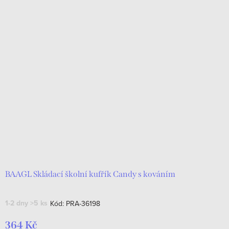
BAAGL Skládací školní kufřík Candy s kováním
1-2 dny
>5 ks
Kód:
PRA-36198
364 Kč