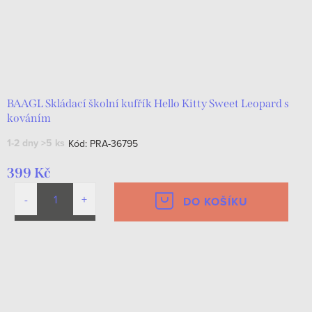
BAAGL Skládací školní kufřík Hello Kitty Sweet Leopard s
kováním
1-2 dny
>5 ks
Kód:
PRA-36795
399 Kč
DO KOŠÍKU