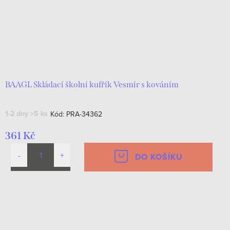
BAAGL Skládací školní kufřík Vesmír s kováním
1-2 dny
>5 ks
Kód:
PRA-34362
361 Kč
DO KOŠÍKU