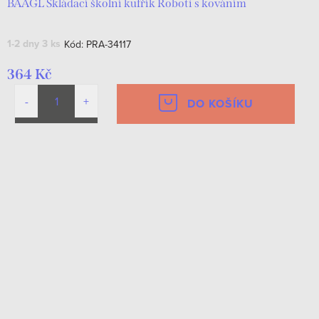
BAAGL Skládací školní kufřík Roboti s kováním
1-2 dny
3 ks
Kód:
PRA-34117
364 Kč
DO KOŠÍKU