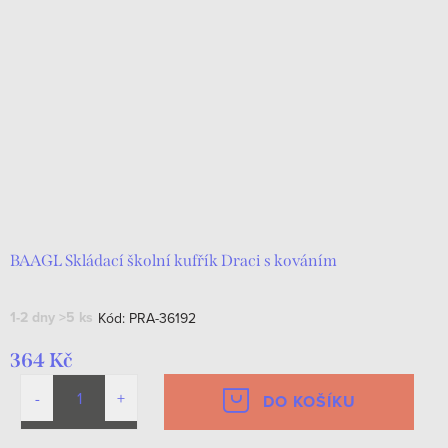
BAAGL Skládací školní kufřík Draci s kováním
1-2 dny
>5 ks
Kód:
PRA-36192
364 Kč
DO KOŠÍKU