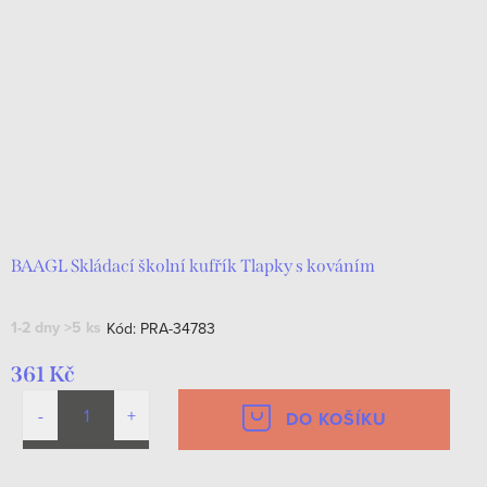
BAAGL Skládací školní kufřík Tlapky s kováním
1-2 dny
>5 ks
Kód:
PRA-34783
361 Kč
DO KOŠÍKU