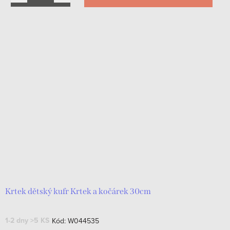
Krtek dětský kufr Krtek a kočárek 30cm
1-2 dny
>5 KS
Kód:
W044535