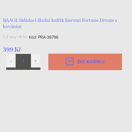
d
t
u
ů
k
BAAGL Skládací školní kufřík Kuromi Fortune Dream s
kováním
t
1-2 dny
>5 ks
Kód:
PRA-36796
ů
399 Kč
DO KOŠÍKU