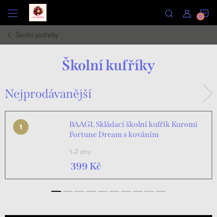
Přejít
N
na
obsah
Školní potřeby
K
Školní kufříky
Nejprodávanější
BAAGL Skládací školní kufřík Kuromi
Fortune Dream s kováním
1-2 dny
399 Kč