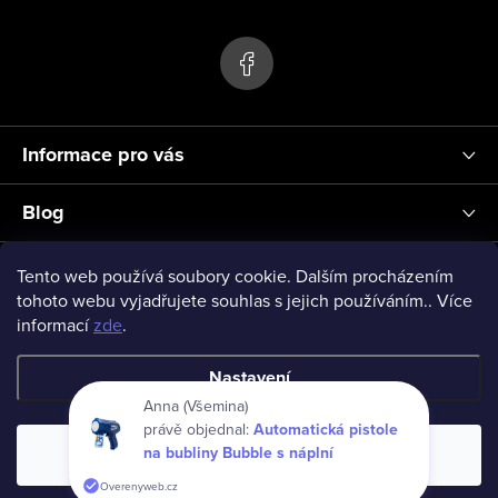
s
p
u
a
t
í
Informace pro vás
Blog
Přihlášení
Tento web používá soubory cookie. Dalším procházením
tohoto webu vyjadřujete souhlas s jejich používáním.. Více
informací
zde
.
vseprodeti-eu
Nastavení
Anna (Všemina)
právě objednal:
Automatická pistole
Copyright 2026
www.vseprodeti.eu
. Všechna práva vyhrazena.
na bubliny Bubble s náplní
Souhlasím
Vytvořil Shoptet
Overenyweb.cz