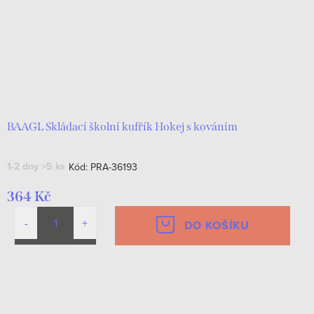
BAAGL Skládací školní kufřík Hokej s kováním
1-2 dny
>5 ks
Kód:
PRA-36193
364 Kč
DO KOŠÍKU