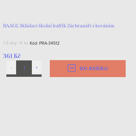
BAAGL Skládací školní kufřík Záchranáři s kováním
1-2 dny
>5 ks
Kód:
PRA-34512
361 Kč
DO KOŠÍKU