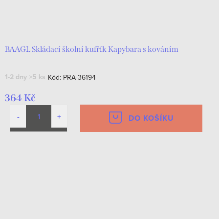
BAAGL Skládací školní kufřík Kapybara s kováním
1-2 dny
>5 ks
Kód:
PRA-36194
364 Kč
DO KOŠÍKU