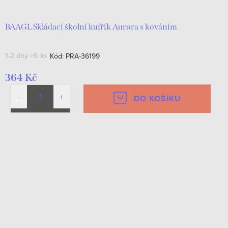
BAAGL Skládací školní kufřík Aurora s kováním
1-2 dny
>5 ks
Kód:
PRA-36199
364 Kč
DO KOŠÍKU