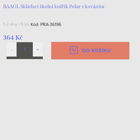
BAAGL Skládací školní kufřík Polar s kováním
1-2 dny
>5 ks
Kód:
PRA-36196
364 Kč
DO KOŠÍKU