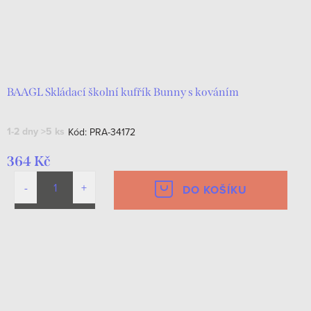
BAAGL Skládací školní kufřík Bunny s kováním
1-2 dny
>5 ks
Kód:
PRA-34172
364 Kč
DO KOŠÍKU