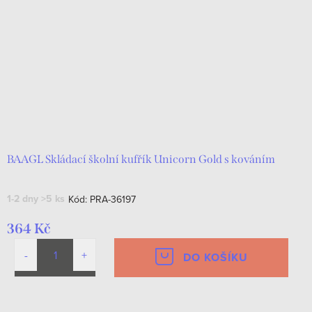
BAAGL Skládací školní kufřík Unicorn Gold s kováním
1-2 dny
>5 ks
Kód:
PRA-36197
364 Kč
DO KOŠÍKU