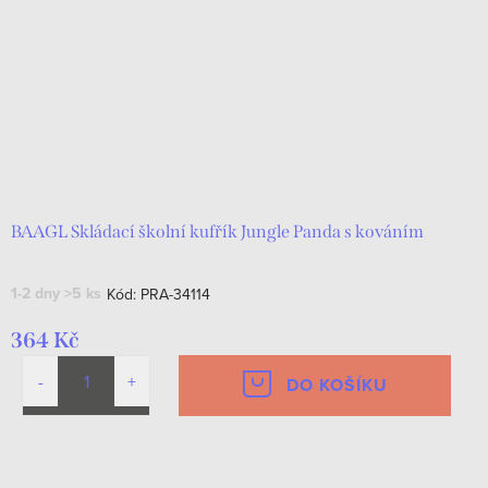
BAAGL Skládací školní kufřík Jungle Panda s kováním
1-2 dny
>5 ks
Kód:
PRA-34114
364 Kč
DO KOŠÍKU