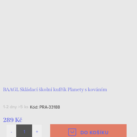
BAAGL Skládací školní kufřík Planety s kováním
1-2 dny
>5 ks
Kód:
PRA-33188
289 Kč
DO KOŠÍKU