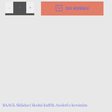
DO KOŠÍKU
BAAGL Skládací školní kufřík Axolotl s kováním