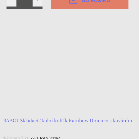
DO KOŠÍKU
BAAGL Skládací školní kufřík Rainbow Unicorn s kováním
1-2 dny
>5 ks
Kód:
PRA-33184