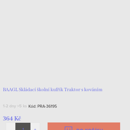
BAAGL Skládací školní kufřík Traktor s kováním
1-2 dny
>5 ks
Kód:
PRA-36195
364 Kč