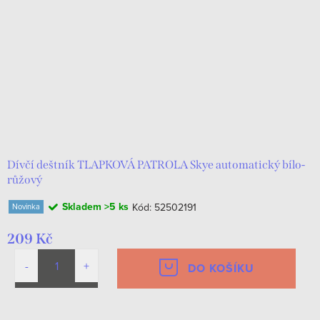
Dívčí deštník TLAPKOVÁ PATROLA Skye automatický bílo-
růžový
Skladem
>5 ks
Kód:
52502191
Novinka
209 Kč
DO KOŠÍKU