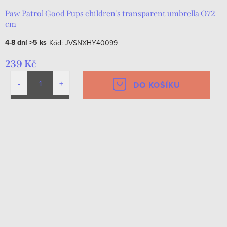
Paw Patrol Good Pups children's transparent umbrella O72
cm
4-8 dní
>5 ks
Kód:
JVSNXHY40099
239 Kč
DO KOŠÍKU