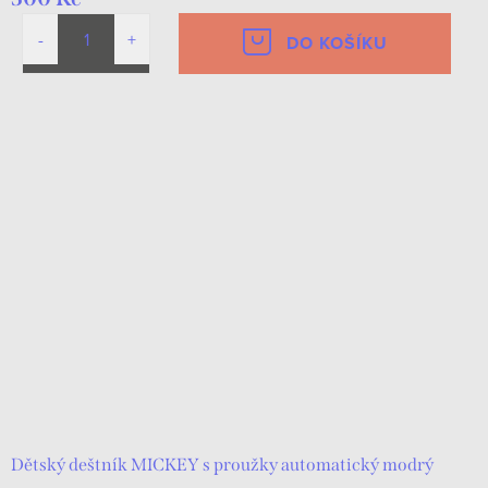
DO KOŠÍKU
Dětský deštník MICKEY s proužky automatický modrý