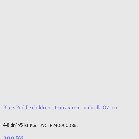
Bluey Puddle children's transparent umbrella O71 cm
4-8 dní
>5 ks
Kód:
JVCEP2400000862
300 Kč