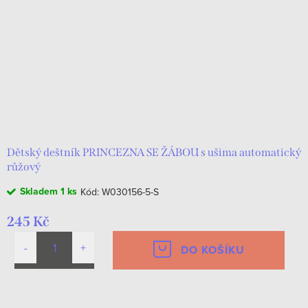
Dětský deštník PRINCEZNA SE ŽÁBOU s ušima automatický
růžový
Skladem
1 ks
Kód:
W030156-5-S
245 Kč
DO KOŠÍKU