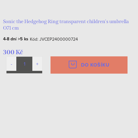
d
t
u
ů
k
Sonic the Hedgehog Ring transparent children's umbrella
O71 cm
t
4-8 dní
>5 ks
Kód:
JVCEP2400000724
ů
300 Kč
DO KOŠÍKU