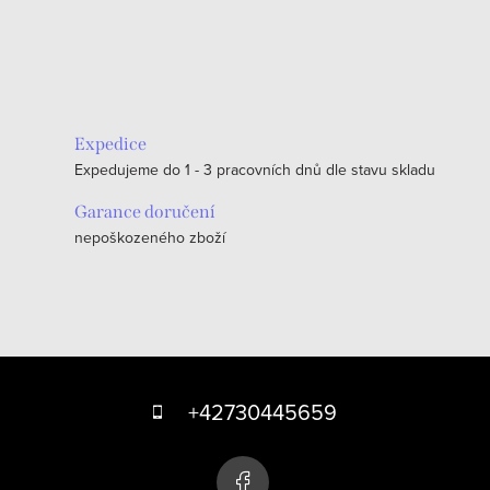
O
v
l
á
Expedice
d
Expedujeme do 1 - 3 pracovních dnů dle stavu skladu
a
c
Garance doručení
nepoškozeného zboží
í
p
r
v
k
Z
y
á
+42730445659
v
p
ý
p
a