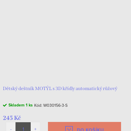
Dětský deštník MOTÝL s 3D křídly automatický růžový
Skladem
1 ks
Kód:
W030156-3-S
245 Kč
DO KOŠÍKU