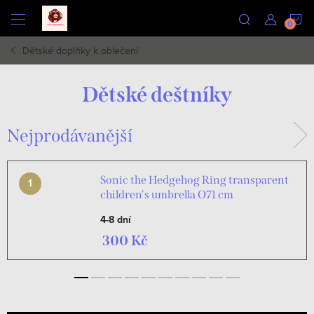
Přejít
N
na
obsah
Dětské doplňky k oblečení
K
Dětské deštníky
Nejprodávanější
Sonic the Hedgehog Ring transparent
children's umbrella O71 cm
4-8 dní
300 Kč