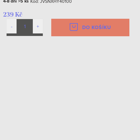
4-8 dní
>5 ks
Kód:
JVSNXHY40100
239 Kč
DO KOŠÍKU