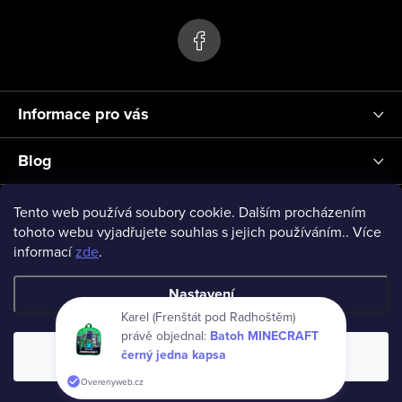
p
ý
p
a
i
t
s
í
u
Informace pro vás
Blog
Přihlášení
Tento web používá soubory cookie. Dalším procházením
tohoto webu vyjadřujete souhlas s jejich používáním.. Více
informací
zde
.
vseprodeti-eu
Nastavení
Karel (Frenštát pod Radhoštěm)
právě objednal:
Batoh MINECRAFT
Copyright 2026
www.vseprodeti.eu
. Všechna práva vyhrazena.
černý jedna kapsa
Souhlasím
Vytvořil Shoptet
Overenyweb.cz