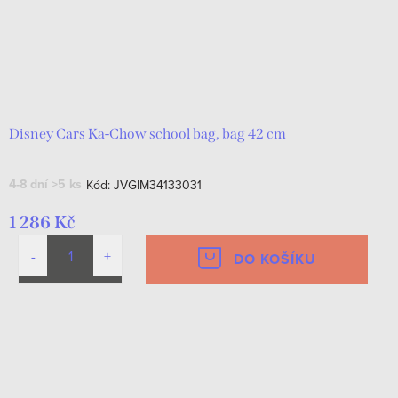
Disney Cars Ka-Chow school bag, bag 42 cm
4-8 dní
>5 ks
Kód:
JVGIM34133031
1 286 Kč
DO KOŠÍKU