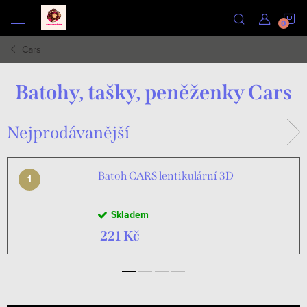
Přejít
N
na
obsah
Cars
K
Batohy, tašky, peněženky Cars
Nejprodávanější
Batoh CARS lentikulární 3D
Skladem
221 Kč