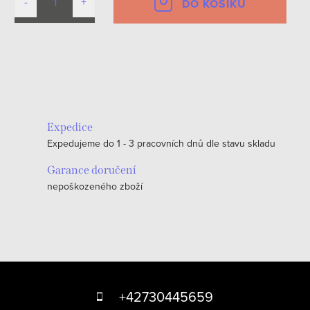
DO KOŠÍKU
O
v
l
á
Expedice
d
Expedujeme do 1 - 3 pracovních dnů dle stavu skladu
a
c
Garance doručení
nepoškozeného zboží
í
p
r
v
k
Z
y
á
+42730445659
v