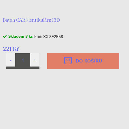
d
t
u
ů
k
Batoh CARS lentikulární 3D
t
Skladem
3 ks
Kód:
XX-SE2558
ů
221 Kč
DO KOŠÍKU