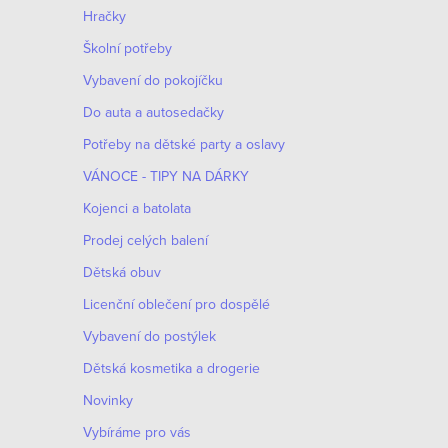
n
Hračky
n
Školní potřeby
í
Vybavení do pokojíčku
Do auta a autosedačky
p
Potřeby na dětské party a oslavy
a
VÁNOCE - TIPY NA DÁRKY
n
Kojenci a batolata
e
Prodej celých balení
Dětská obuv
l
Licenční oblečení pro dospělé
Vybavení do postýlek
Dětská kosmetika a drogerie
Novinky
Vybíráme pro vás