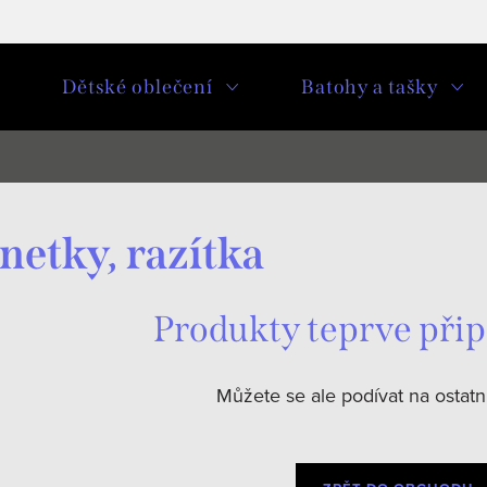
u
Dětské oblečení
Batohy a tašky
etky, razítka
Produkty teprve při
Můžete se ale podívat na ostatní