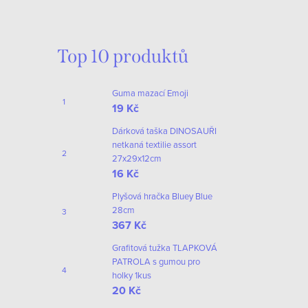
Top 10 produktů
Guma mazací Emoji
19 Kč
Dárková taška DINOSAUŘI
netkaná textilie assort
27x29x12cm
16 Kč
Plyšová hračka Bluey Blue
28cm
367 Kč
Grafitová tužka TLAPKOVÁ
PATROLA s gumou pro
holky 1kus
20 Kč