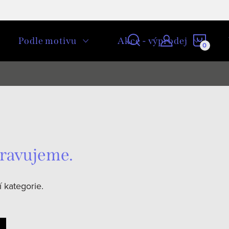
NÁKU
Podle motivu
Akce - výprodej
KOŠÍ
pravujeme.
 kategorie.