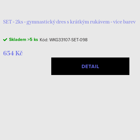
d
t
u
ů
k
SET - 2ks - gymnastický dres s krátkým rukávem - více barev
t
Skladem
>5 ks
Kód:
WKG33107-SET-098
ů
654 Kč
DETAIL