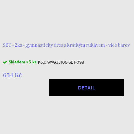
SET - 2ks - gymnastický dres s krátkým rukávem - více barev
Skladem
>5 ks
Kód:
WAG33105-SET-098
654 Kč
DETAIL