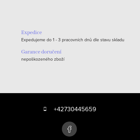
O
v
l
á
Expedice
d
Expedujeme do 1 - 3 pracovních dnů dle stavu skladu
a
c
Garance doručení
nepoškozeného zboží
í
p
r
v
k
Z
y
á
+42730445659
v
p
ý
p
a
i
t