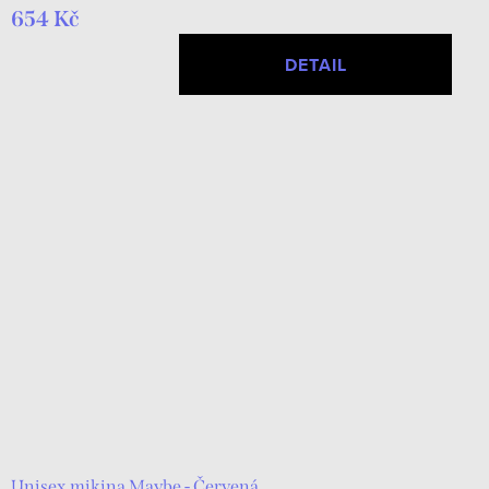
654 Kč
DETAIL
Unisex mikina Maybe - Červená