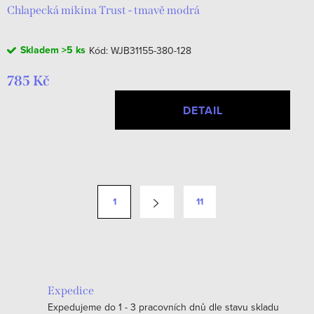
Chlapecká mikina Trust - tmavě modrá
Skladem
>5 ks
Kód:
WJB31155-380-128
785 Kč
DETAIL
O
v
S
1
11
l
t
á
r
d
á
a
n
c
k
Expedice
í
o
Expedujeme do 1 - 3 pracovních dnů dle stavu skladu