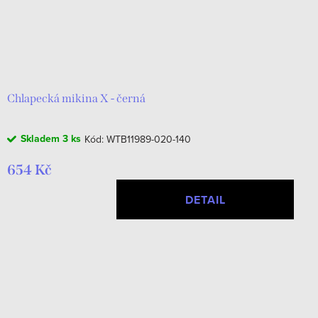
Chlapecká mikina X - černá
Skladem
3 ks
Kód:
WTB11989-020-140
654 Kč
DETAIL