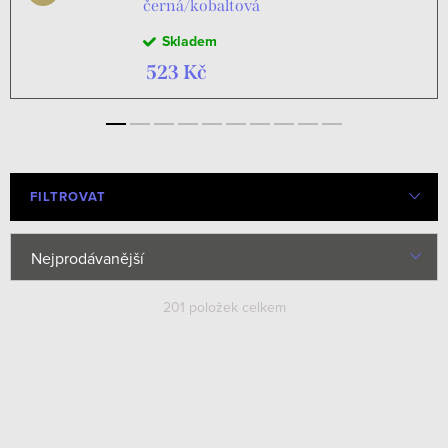
černá/kobaltová
Skladem
523 Kč
FILTROVAT
Ř
Nejprodávanější
a
Nejlevnější
201
položek celkem
z
e
Nejdražší
V
n
ý
Abecedně
í
p
p