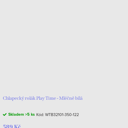
Chlapecký rolák Play Time - Mléčně bílá
Skladem
>5 ks
Kód:
WTB32101-350-122
589 Kč