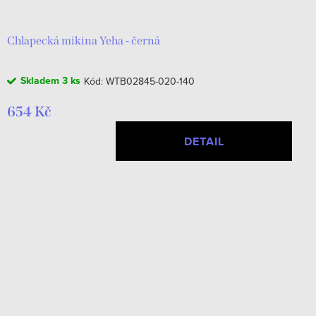
Chlapecká mikina Yeha - černá
Skladem
3 ks
Kód:
WTB02845-020-140
654 Kč
DETAIL