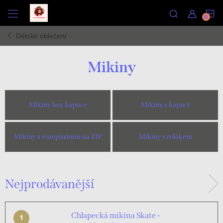
Přejít
N
na
obsah
Dětské oblečení
K
Mikiny
Mikiny bez kapuce
Mikiny s kapucí
Mikiny s rozepínáním na ZIP
Mikiny s rolákem
Nejprodávanější
Chlapecká mikina Skate -