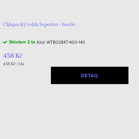
Chlapecký rolák Superior - bordo
Skladem
2 ks
Kód:
WTB02847-400-140
458 Kč
Měrná
458 Kč / 1 ks
cena:
DETAIL