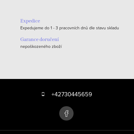
Expedice
Expedujeme do 1 - 3 pracovních dnů dle stavu skladu
Garance doručení
nepoškozeného zboží
Z
á
+42730445659
p
a
t
í