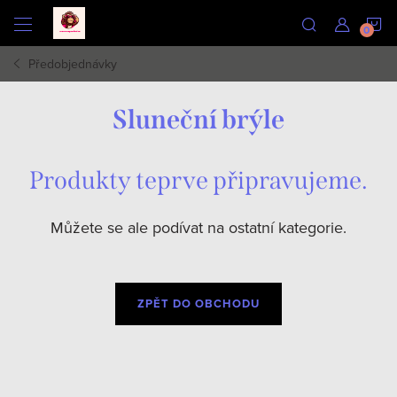
Přejít
N
na
obsah
Předobjednávky
K
Sluneční brýle
Produkty teprve připravujeme.
Můžete se ale podívat na ostatní kategorie.
ZPĚT DO OBCHODU