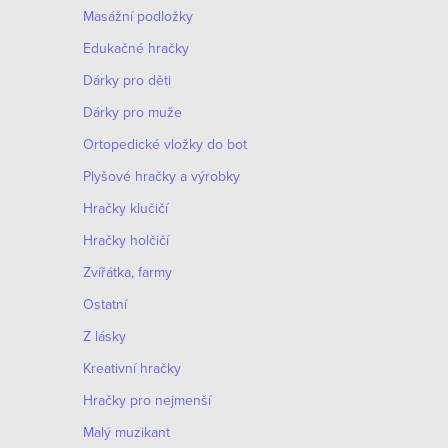
Masážní podložky
Edukačné hračky
Dárky pro děti
Dárky pro muže
Оrtopedické vložky do bot
Plyšové hračky a výrobky
Hračky klučičí
Hračky holčičí
Zvířátka, farmy
Ostatní
Z lásky
Kreativní hračky
Hračky pro nejmenší
O
Malý muzikant
v