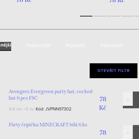
78 Kč
nější
Nejlevnější
Nejdražší
Abecedně
OTEVŘÍT FILTR
Avengers Evergreen party hat, cocked
hat 6 pcs FSC
78
Kč
4-8 dní
>5 ks
Kód:
JVPNN97302
Párty čepička MINECRAFT bílá 6 ks
78