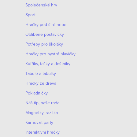
Společenské hry
l
Sport
á
Hračky pod širé nebe
d
Oblíbené postavičky
a
Potřeby pro školáky
c
Hračky pro bystré hlavičky
í
Kufříky, tašky a deštníky
p
Tabule a tabulky
r
Hračky ze dřeva
v
Pokladničky
k
Náš tip, naše rada
y
Magnetky, razítka
v
Karneval, party
ý
Interaktivní hračky
p