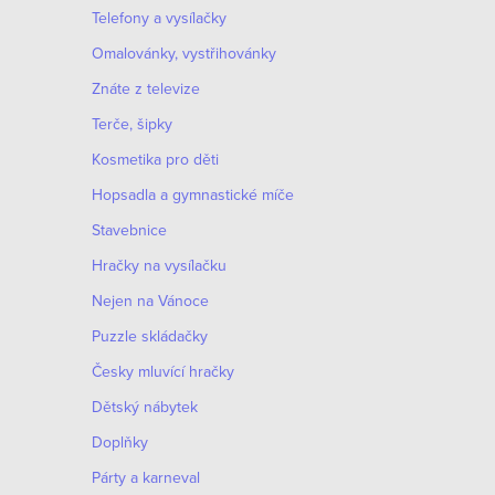
Telefony a vysílačky
i
Omalovánky, vystřihovánky
s
Znáte z televize
u
Terče, šipky
Kosmetika pro děti
Hopsadla a gymnastické míče
Stavebnice
Hračky na vysílačku
Nejen na Vánoce
Puzzle skládačky
Česky mluvící hračky
Dětský nábytek
Doplňky
Párty a karneval