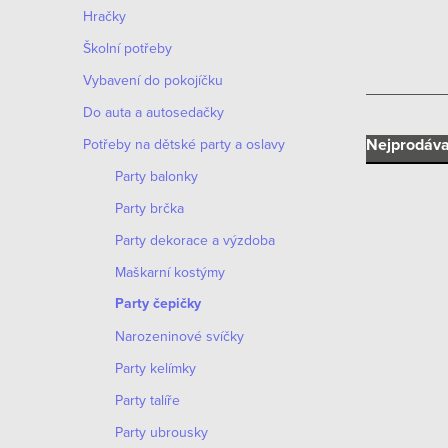
n
Hračky
n
Školní potřeby
í
Vybavení do pokojíčku
Do auta a autosedačky
p
Ř
Nejprodáva
Potřeby na dětské party a oslavy
a
Party balonky
a
n
Party brčka
z
e
Party dekorace a výzdoba
e
Maškarní kostýmy
l
V
n
Party čepičky
ý
Narozeninové svíčky
í
p
Party kelímky
p
i
Party talíře
r
Party ubrousky
s