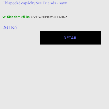
Chlapecké capáčky See Friends - navy
Skladem
>5 ks
Kód:
WNB91311-190-062
261 Kč
DETAIL