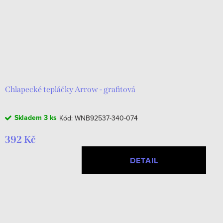
Chlapecké tepláčky Arrow - grafitová
Skladem
3 ks
Kód:
WNB92537-340-074
392 Kč
DETAIL