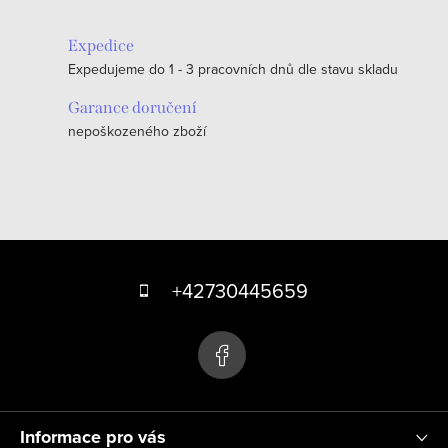
a
n
c
k
Expedice
í
o
Expedujeme do 1 - 3 pracovních dnů dle stavu skladu
p
v
r
Garance doručení
á
v
nepoškozeného zboží
n
k
í
y
v
ý
Z
p
á
+42730445659
i
s
p
u
a
t
í
Informace pro vás