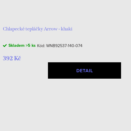
Chlapecké tepláčky Arrow - khaki
Skladem
>5 ks
Kód:
WNB92537-140-074
392 Kč
DETAIL