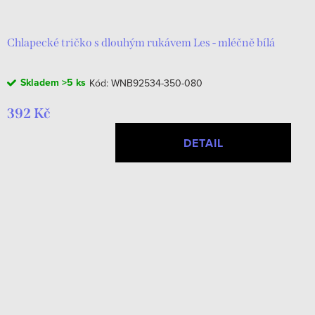
Chlapecké tričko s dlouhým rukávem Les - mléčně bílá
Skladem
>5 ks
Kód:
WNB92534-350-080
392 Kč
DETAIL