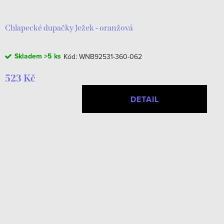
Chlapecké dupačky Ježek - oranžová
Skladem
>5 ks
Kód:
WNB92531-360-062
523 Kč
DETAIL