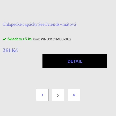
Chlapecké capáčky See Friends - mátová
Skladem
>5 ks
Kód:
WNB91311-180-062
261 Kč
DETAIL
O
v
S
1
4
l
t
á
r
d
á