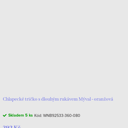
e
Nejdražší
V
n
ý
Abecedně
í
p
p
i
r
s
o
p
d
r
u
o
k
d
t
u
ů
k
Chlapecké tričko s dlouhým rukávem Mýval - oranžová
t
Skladem
5 ks
Kód:
WNB92533-360-080
ů
392 Kč