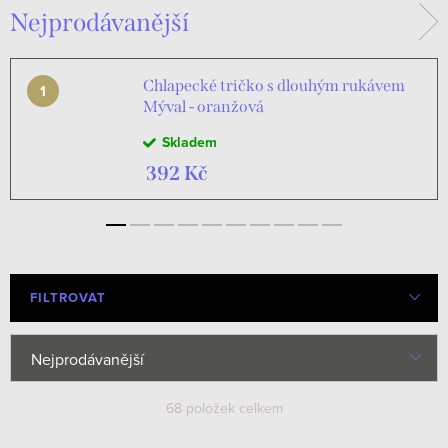
Nejprodávanější
Tepláčky
Polodupačky
Tepláková souprava
Trička
Chlapecké tričko s dlouhým rukávem
Mýval - oranžová
Skladem
392 Kč
FILTROVAT
Ř
Nejprodávanější
a
Nejlevnější
68
položek celkem
z