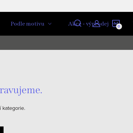
NÁKU
Podle motivu
Akce - výprodej
KOŠÍ
pravujeme.
 kategorie.