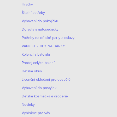
n
Hračky
n
Školní potřeby
í
Vybavení do pokojíčku
Do auta a autosedačky
p
Potřeby na dětské party a oslavy
a
VÁNOCE - TIPY NA DÁRKY
n
Kojenci a batolata
e
Prodej celých balení
Dětská obuv
l
Licenční oblečení pro dospělé
Vybavení do postýlek
Dětská kosmetika a drogerie
Novinky
Vybíráme pro vás