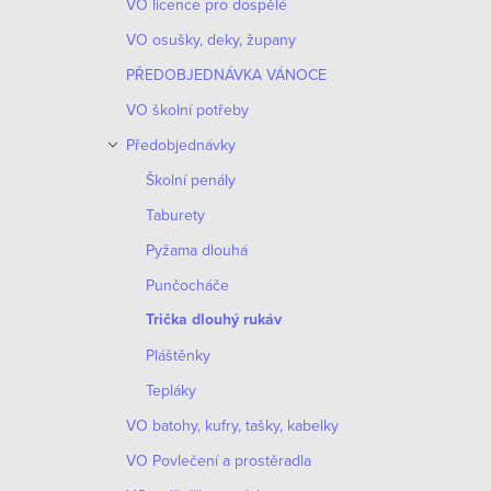
VO licence pro dospělé
VO osušky, deky, župany
PŘEDOBJEDNÁVKA VÁNOCE
VO školní potřeby
Předobjednávky
Školní penály
Taburety
Pyžama dlouhá
Punčocháče
Trička dlouhý rukáv
Pláštěnky
Tepláky
VO batohy, kufry, tašky, kabelky
VO Povlečení a prostěradla