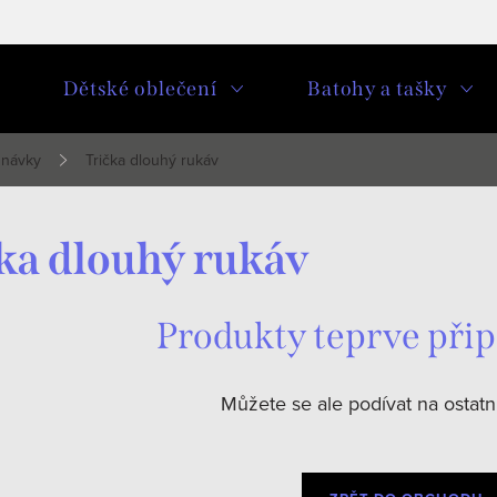
u
Dětské oblečení
Batohy a tašky
dnávky
Trička dlouhý rukáv
ka dlouhý rukáv
Produkty teprve při
Můžete se ale podívat na ostatní