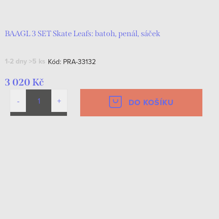
d
t
u
ů
k
BAAGL 3 SET Skate Leafs: batoh, penál, sáček
t
1-2 dny
>5 ks
Kód:
PRA-33132
ů
3 020 Kč
DO KOŠÍKU