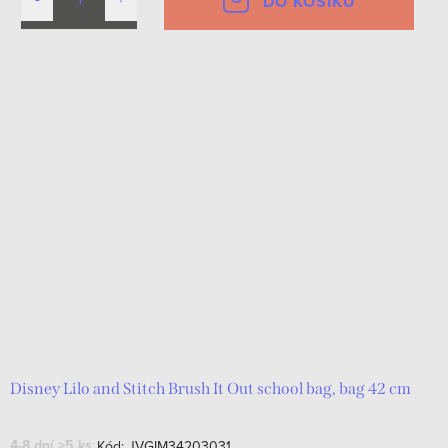
DO KOŠÍKU
Disney Lilo and Stitch Brush It Out school bag, bag 42 cm
4-8 dní
>5 ks
Kód:
JVGIM34203031