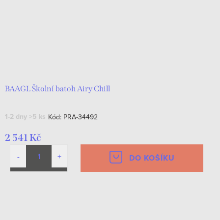
BAAGL Školní batoh Airy Chill
1-2 dny
>5 ks
Kód:
PRA-34492
2 541 Kč
DO KOŠÍKU