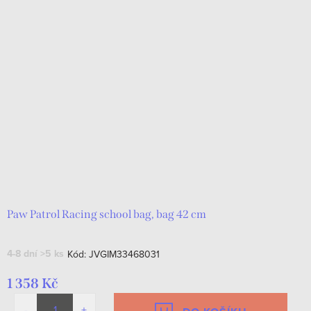
Paw Patrol Racing school bag, bag 42 cm
4-8 dní
>5 ks
Kód:
JVGIM33468031
1 358 Kč