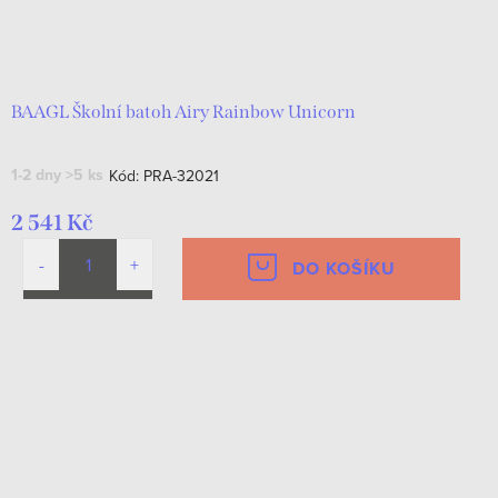
BAAGL Školní batoh Airy Rainbow Unicorn
1-2 dny
>5 ks
Kód:
PRA-32021
2 541 Kč
DO KOŠÍKU