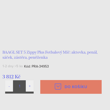
BAAGL SET 5 Zippy Plus Fotbalový Míč: aktovka, penál,
sáček, zástěra, peněženka
1-2 dny
>5 ks
Kód:
PRA-34953
3 812 Kč
DO KOŠÍKU