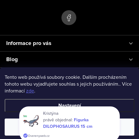
s
p
u
a
t
í
Informace pro vás
Blog
Přihlášení
Tento web používá soubory cookie. Dalším procházením
tohoto webu vyjadřujete souhlas s jejich používáním.. Více
informací
zde
.
vseprodeti-eu
Nastavení
Kristýna
právě objednal:
Figurka
Copyright 2026
www.vseprodeti.eu
. Všechna práva vyhrazena.
DILOPHOSAURUS 15 cm
Souhlasím
Vytvořil Shoptet
Overenyweb.cz