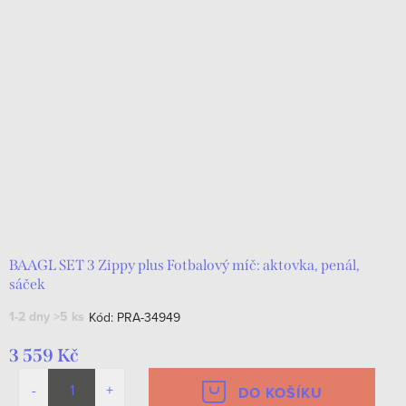
BAAGL SET 3 Zippy plus Fotbalový míč: aktovka, penál,
sáček
1-2 dny
>5 ks
Kód:
PRA-34949
3 559 Kč
DO KOŠÍKU