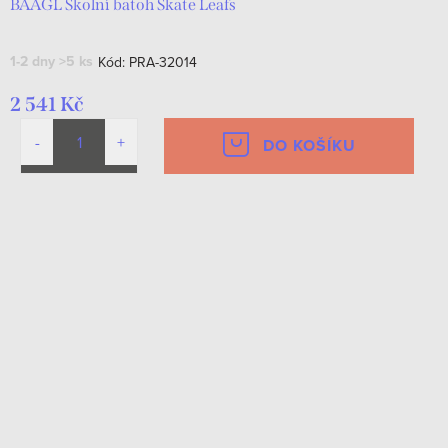
BAAGL Školní batoh Skate Leafs
1-2 dny
>5 ks
Kód:
PRA-32014
2 541 Kč
DO KOŠÍKU