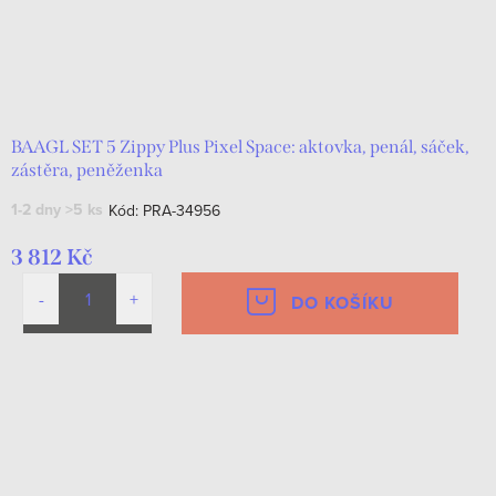
BAAGL SET 5 Zippy Plus Pixel Space: aktovka, penál, sáček,
zástěra, peněženka
1-2 dny
>5 ks
Kód:
PRA-34956
3 812 Kč
DO KOŠÍKU