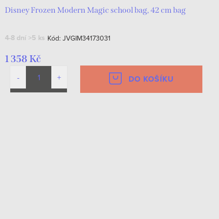
Disney Frozen Modern Magic school bag, 42 cm bag
4-8 dní
>5 ks
Kód:
JVGIM34173031
1 358 Kč
DO KOŠÍKU