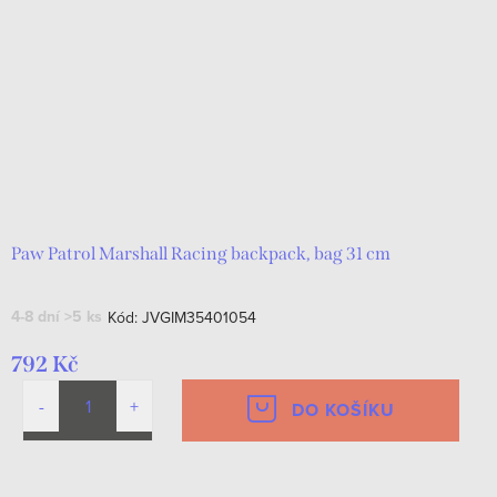
Paw Patrol Marshall Racing backpack, bag 31 cm
4-8 dní
>5 ks
Kód:
JVGIM35401054
792 Kč
DO KOŠÍKU