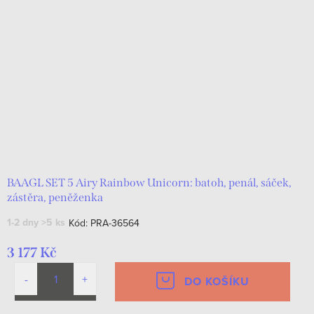
BAAGL SET 5 Airy Rainbow Unicorn: batoh, penál, sáček,
zástěra, peněženka
1-2 dny
>5 ks
Kód:
PRA-36564
3 177 Kč
DO KOŠÍKU