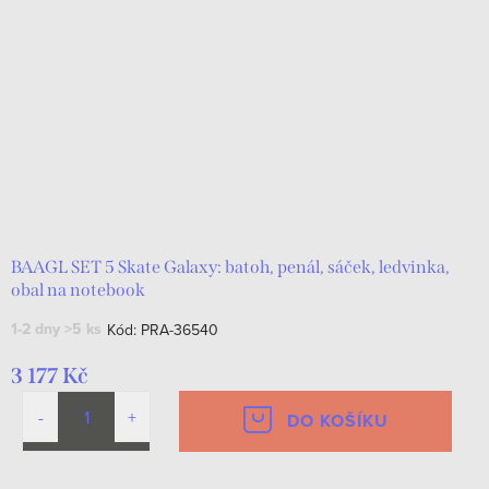
BAAGL SET 5 Skate Galaxy: batoh, penál, sáček, ledvinka,
obal na notebook
1-2 dny
>5 ks
Kód:
PRA-36540
3 177 Kč
DO KOŠÍKU