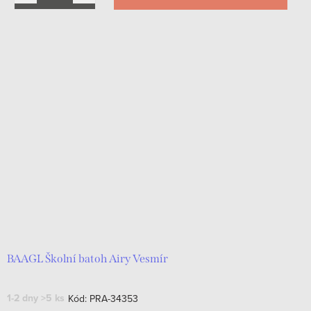
BAAGL Školní batoh Airy Vesmír
1-2 dny
>5 ks
Kód:
PRA-34353