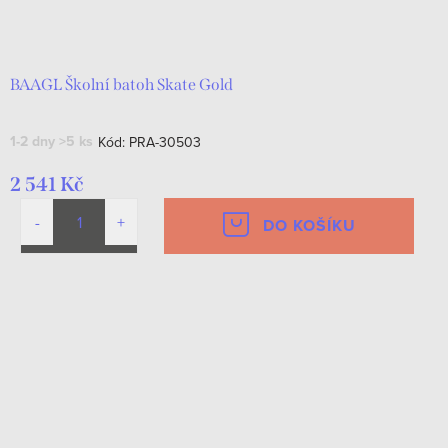
BAAGL Školní batoh Skate Gold
1-2 dny
>5 ks
Kód:
PRA-30503
2 541 Kč
DO KOŠÍKU