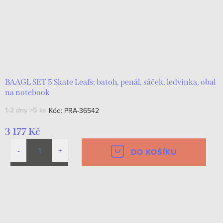
BAAGL SET 5 Skate Leafs: batoh, penál, sáček, ledvinka, obal
na notebook
1-2 dny
>5 ks
Kód:
PRA-36542
3 177 Kč
DO KOŠÍKU