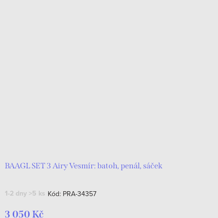
BAAGL SET 3 Airy Vesmír: batoh, penál, sáček
1-2 dny
>5 ks
Kód:
PRA-34357
3 050 Kč