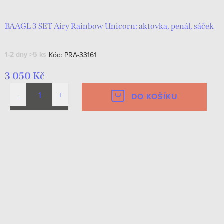
BAAGL 3 SET Airy Rainbow Unicorn: aktovka, penál, sáček
1-2 dny
>5 ks
Kód:
PRA-33161
3 050 Kč
DO KOŠÍKU