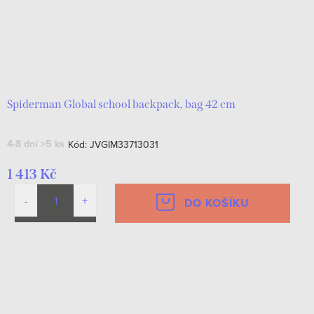
Spiderman Global school backpack, bag 42 cm
4-8 dní
>5 ks
Kód:
JVGIM33713031
1 413 Kč
DO KOŠÍKU