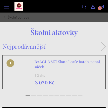
Přejít
N
na
obsah
Školní potřeby
K
Školní aktovky
Nejprodávanější
BAAGL 3 SET Skate Leafs: batoh, penál,
sáček
1-2 dny
3 020 Kč