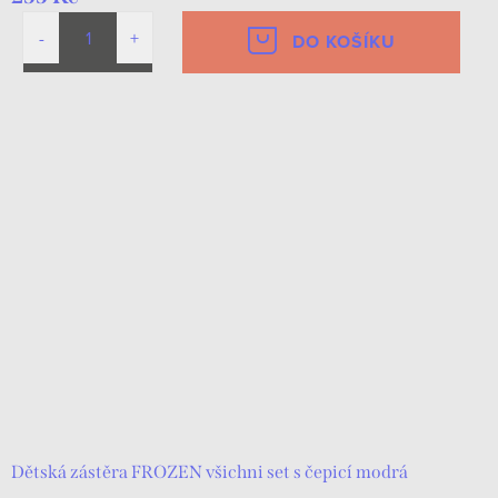
DO KOŠÍKU
Dětská zástěra FROZEN všichni set s čepicí modrá