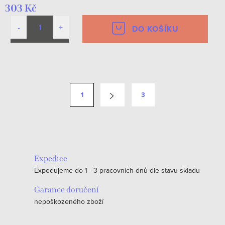
303 Kč
DO KOŠÍKU
O
v
S
1
3
l
t
á
r
d
á
a
n
c
k
Expedice
í
o
Expedujeme do 1 - 3 pracovních dnů dle stavu skladu
p
v
r
Garance doručení
á
v
nepoškozeného zboží
n
k
í