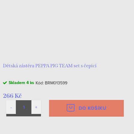
Dětská zástěra PEPPA PIG TEAM set s čepicí
Skladem
4 ks
Kód:
BRM013599
266 Kč
DO KOŠÍKU