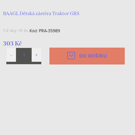
BAAGL Dětská zástěra Traktor GRS
1-2 dny
>5 ks
Kód:
PRA-35989
303 Kč
DO KOŠÍKU