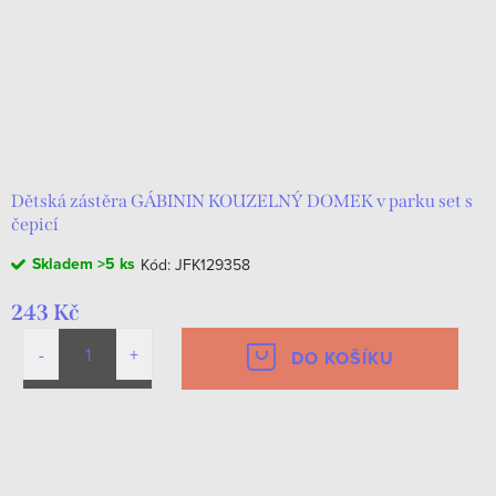
o
p
d
r
u
o
k
d
t
u
ů
k
Dětská zástěra GÁBININ KOUZELNÝ DOMEK v parku set s
čepicí
t
Skladem
>5 ks
Kód:
JFK129358
ů
243 Kč
DO KOŠÍKU