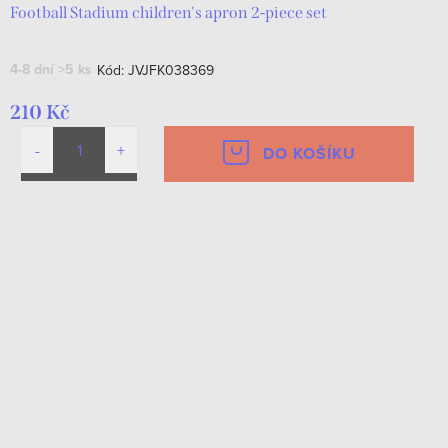
Football Stadium children's apron 2-piece set
4-8 dní
>5 ks
Kód:
JVJFK038369
210 Kč
DO KOŠÍKU