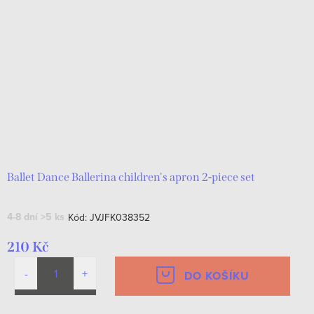
Ballet Dance Ballerina children's apron 2-piece set
4-8 dní
>5 ks
Kód:
JVJFK038352
210 Kč
DO KOŠÍKU