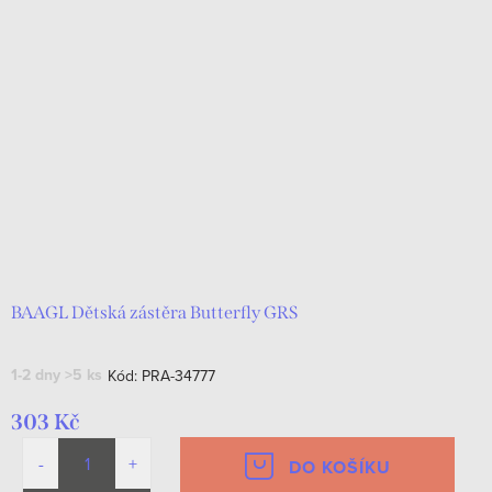
BAAGL Dětská zástěra Butterfly GRS
1-2 dny
>5 ks
Kód:
PRA-34777
303 Kč
DO KOŠÍKU