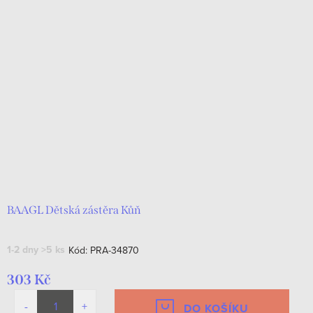
BAAGL Dětská zástěra Kůň
1-2 dny
>5 ks
Kód:
PRA-34870
303 Kč
DO KOŠÍKU