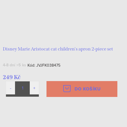
Disney Marie Aristocat cat children's apron 2-piece set
4-8 dní
>5 ks
Kód:
JVJFK038475
249 Kč
DO KOŠÍKU