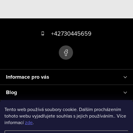
y
v
ý
Z
p
á
+42730445659
i
s
p
u
a
t
í
Informace pro vás
Blog
Přihlášení
Tento web používá soubory cookie. Dalším procházením
tohoto webu vyjadřujete souhlas s jejich používáním.. Více
informací
zde
.
vseprodeti-eu