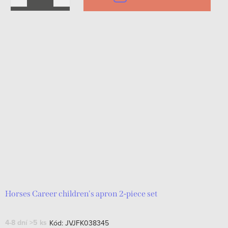
Horses Career children's apron 2-piece set
4-8 dní
>5 ks
Kód:
JVJFK038345