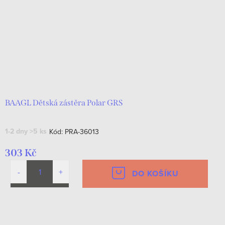
BAAGL Dětská zástěra Polar GRS
1-2 dny
>5 ks
Kód:
PRA-36013
303 Kč
DO KOŠÍKU