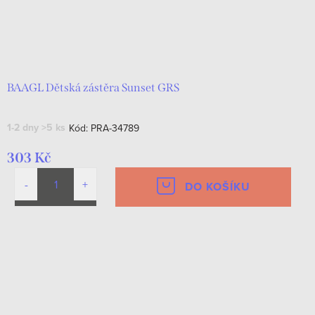
BAAGL Dětská zástěra Sunset GRS
1-2 dny
>5 ks
Kód:
PRA-34789
303 Kč
DO KOŠÍKU