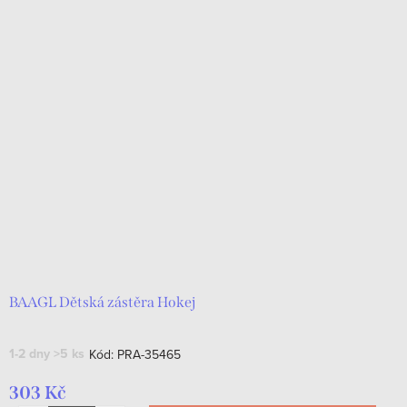
BAAGL Dětská zástěra Hokej
1-2 dny
>5 ks
Kód:
PRA-35465
303 Kč