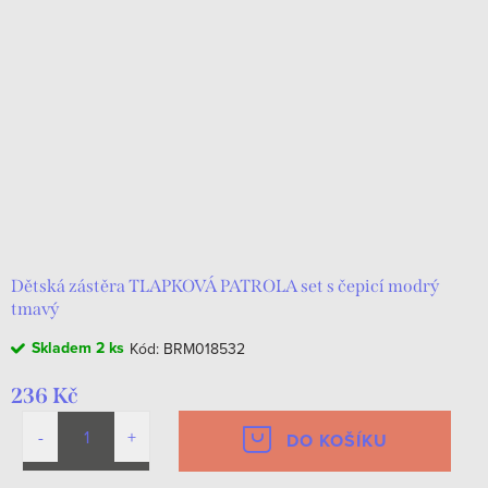
Dětská zástěra TLAPKOVÁ PATROLA set s čepicí modrý
tmavý
Skladem
2 ks
Kód:
BRM018532
236 Kč
DO KOŠÍKU