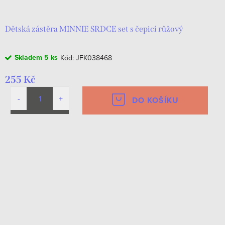
Dětská zástěra MINNIE SRDCE set s čepicí růžový
Skladem
5 ks
Kód:
JFK038468
255 Kč
DO KOŠÍKU