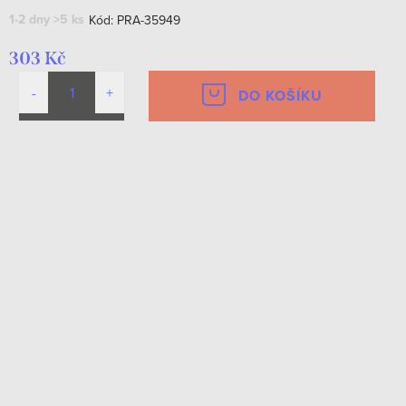
1-2 dny
>5 ks
Kód:
PRA-35949
303 Kč
DO KOŠÍKU