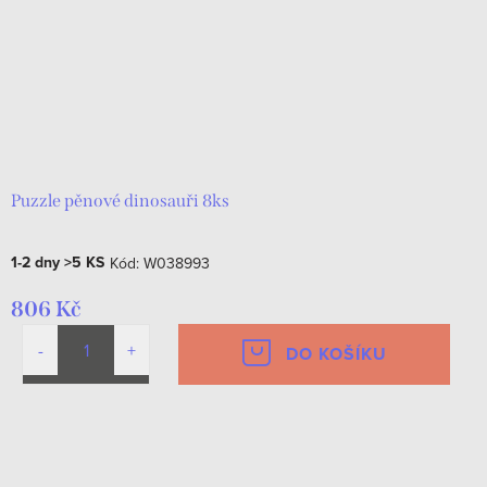
Puzzle pěnové dinosauři 8ks
1-2 dny
>5 KS
Kód:
W038993
806 Kč
DO KOŠÍKU