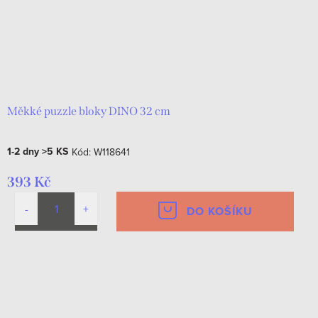
Měkké puzzle bloky DINO 32 cm
1-2 dny
>5 KS
Kód:
W118641
393 Kč
DO KOŠÍKU