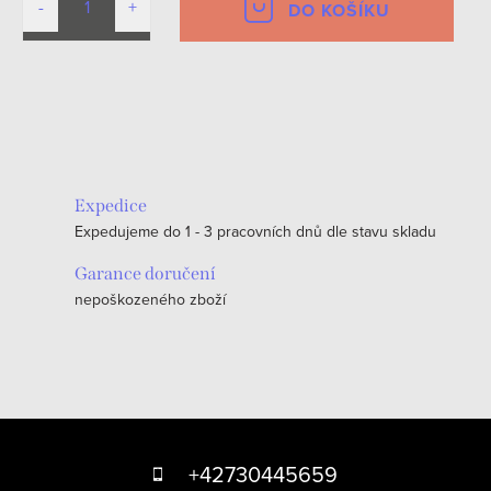
DO KOŠÍKU
O
v
l
á
Expedice
d
Expedujeme do 1 - 3 pracovních dnů dle stavu skladu
a
c
Garance doručení
nepoškozeného zboží
í
p
r
v
k
Z
y
á
+42730445659
v