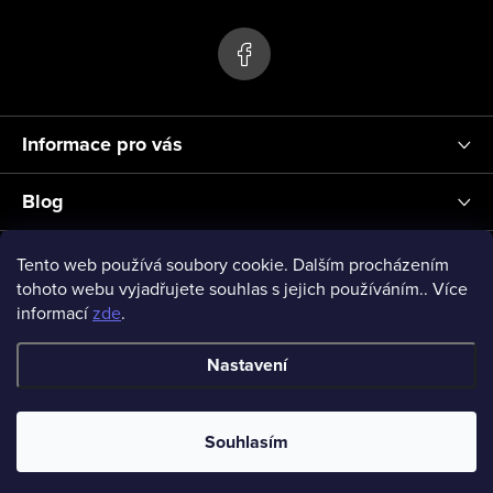
p
ý
p
a
i
t
s
í
u
Informace pro vás
Blog
Přihlášení
Tento web používá soubory cookie. Dalším procházením
tohoto webu vyjadřujete souhlas s jejich používáním.. Více
informací
zde
.
vseprodeti-eu
Nastavení
Copyright 2026
www.vseprodeti.eu
. Všechna práva vyhrazena.
Souhlasím
Vytvořil Shoptet