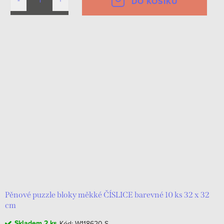
DO KOŠÍKU
Pěnové puzzle bloky měkké ČÍSLICE barevné 10 ks 32 x 32
cm
Skladem
2 ks
Kód:
W118620-S