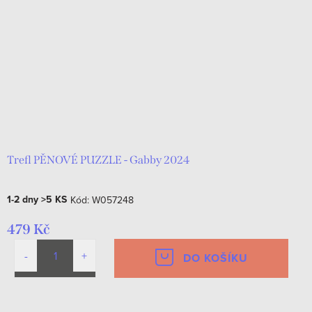
Trefl PĚNOVÉ PUZZLE - Gabby 2024
1-2 dny
>5 KS
Kód:
W057248
479 Kč
DO KOŠÍKU