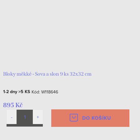
Bloky měkké - Sova a slon 9 ks 32x32 cm
1-2 dny
>5 KS
Kód:
W118646
895 Kč
DO KOŠÍKU