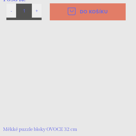
DO KOŠÍKU
Měkké puzzle bloky OVOCE 32 cm