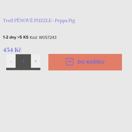
d
t
u
ů
k
Trefl PĚNOVÉ PUZZLE - Peppa Pig
t
1-2 dny
>5 KS
Kód:
W057243
ů
454 Kč
DO KOŠÍKU