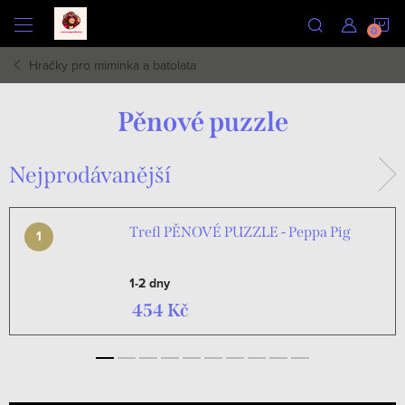
Přejít
N
na
obsah
Hračky pro miminka a batolata
K
Pěnové puzzle
Nejprodávanější
Trefl PĚNOVÉ PUZZLE - Peppa Pig
1-2 dny
454 Kč