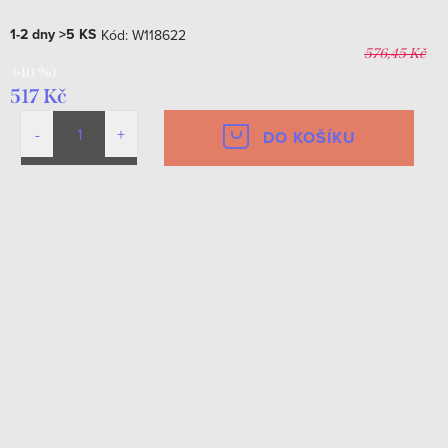
1-2 dny
>5 KS
Kód:
W118622
576,45 Kč
(-10 %)
517 Kč
DO KOŠÍKU