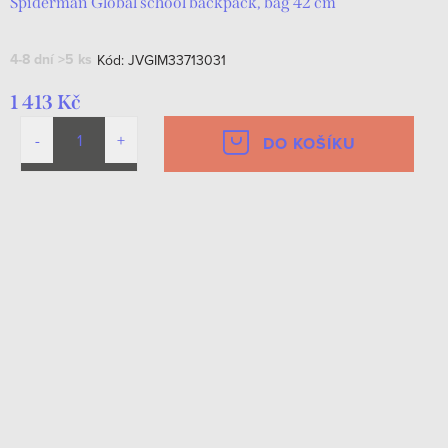
Spiderman Global school backpack, bag 42 cm
4-8 dní
>5 ks
Kód:
JVGIM33713031
1 413 Kč
DO KOŠÍKU