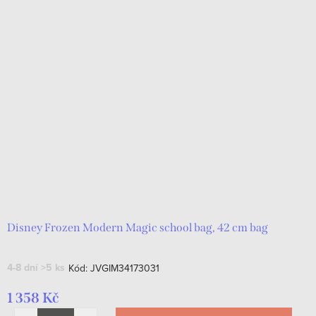
Disney Frozen Modern Magic school bag, 42 cm bag
4-8 dní
>5 ks
Kód:
JVGIM34173031
1 358 Kč