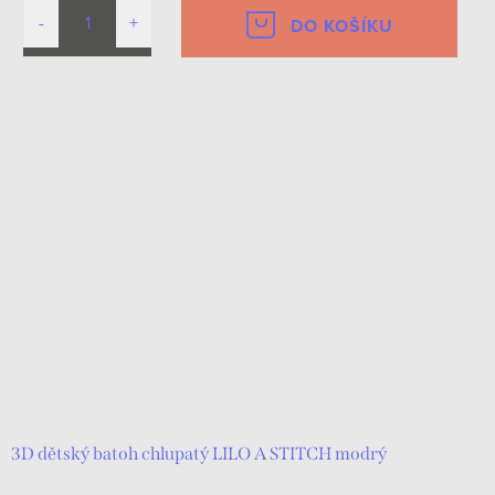
DO KOŠÍKU
3D dětský batoh chlupatý LILO A STITCH modrý