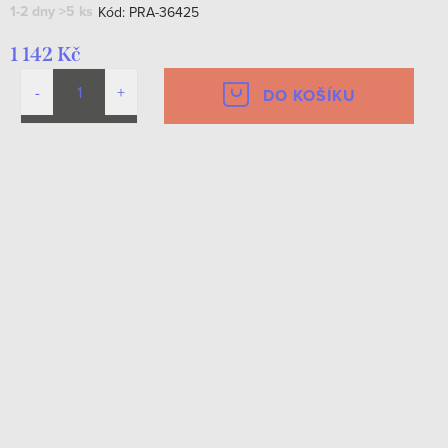
1-2 dny
>5 ks
Kód:
PRA-36425
1 142 Kč
DO KOŠÍKU