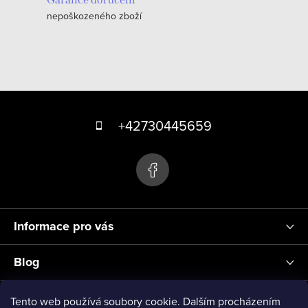
r
á
v
nepoškozeného zboží
n
k
í
y
v
ý
Z
p
á
+42730445659
i
s
p
u
a
t
í
Informace pro vás
Blog
Přihlášení
Tento web používá soubory cookie. Dalším procházením