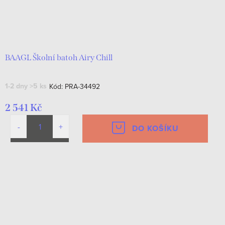
BAAGL Školní batoh Airy Chill
1-2 dny
>5 ks
Kód:
PRA-34492
2 541 Kč
DO KOŠÍKU