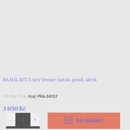
BAAGL SET 3 Airy Vesmír: batoh, penál, sáček
1-2 dny
>5 ks
Kód:
PRA-34357
3 050 Kč
DO KOŠÍKU