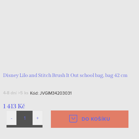
Disney Lilo and Stitch Brush It Out school bag, bag 42 cm
4-8 dní
>5 ks
Kód:
JVGIM34203031
1 413 Kč
DO KOŠÍKU