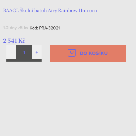
BAAGL Školní batoh Airy Rainbow Unicorn
1-2 dny
>5 ks
Kód:
PRA-32021
2 541 Kč
DO KOŠÍKU