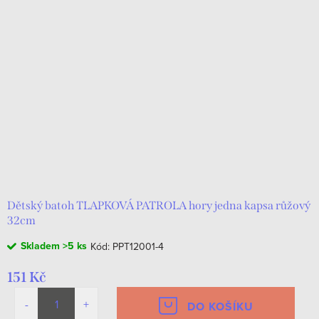
Dětský batoh TLAPKOVÁ PATROLA hory jedna kapsa růžový
32cm
Skladem
>5 ks
Kód:
PPT12001-4
151 Kč
DO KOŠÍKU