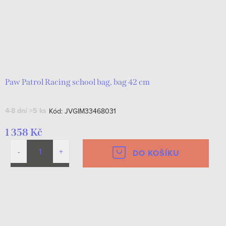
Paw Patrol Racing school bag, bag 42 cm
4-8 dní
>5 ks
Kód:
JVGIM33468031
1 358 Kč
DO KOŠÍKU