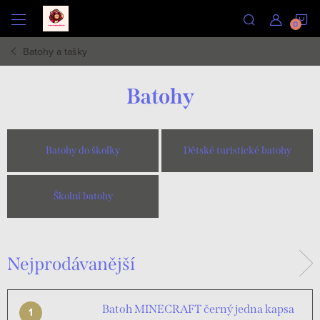
Přejít
N
na
obsah
Batohy a tašky
K
Batohy
Batohy do školky
Dětské turistické batohy
Školní batohy
Nejprodávanější
Batoh MINECRAFT černý jedna kapsa