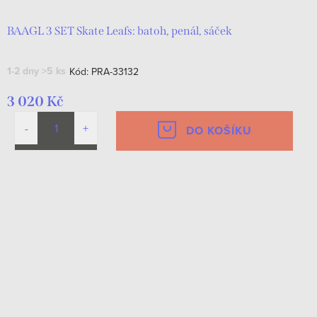
BAAGL 3 SET Skate Leafs: batoh, penál, sáček
1-2 dny
>5 ks
Kód:
PRA-33132
3 020 Kč
DO KOŠÍKU