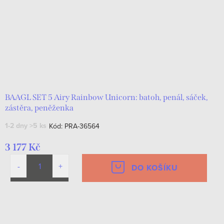
BAAGL SET 5 Airy Rainbow Unicorn: batoh, penál, sáček,
zástěra, peněženka
1-2 dny
>5 ks
Kód:
PRA-36564
3 177 Kč
DO KOŠÍKU