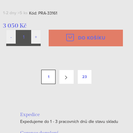
1-2 dny
>5 ks
Kód:
PRA-33161
3 050 Kč
DO KOŠÍKU
O
v
S
1
23
l
t
á
r
d
á
a
n
c
k
Expedice
í
o
Expedujeme do 1 - 3 pracovních dnů dle stavu skladu
p
v
Garance doručení