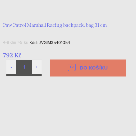
Paw Patrol Marshall Racing backpack, bag 31 cm
4-8 dní
>5 ks
Kód:
JVGIM35401054
792 Kč
DO KOŠÍKU