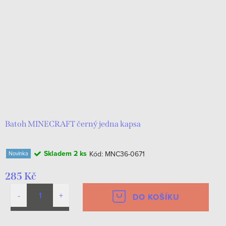
i
r
s
o
p
d
r
u
o
k
d
t
u
ů
k
Batoh MINECRAFT černý jedna kapsa
t
Skladem
2 ks
Kód:
MNC36-0671
Novinka
ů
285 Kč
DO KOŠÍKU