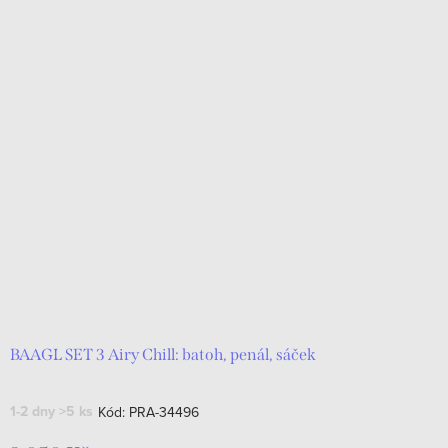
BAAGL SET 3 Airy Chill: batoh, penál, sáček
1-2 dny
>5 ks
Kód:
PRA-34496