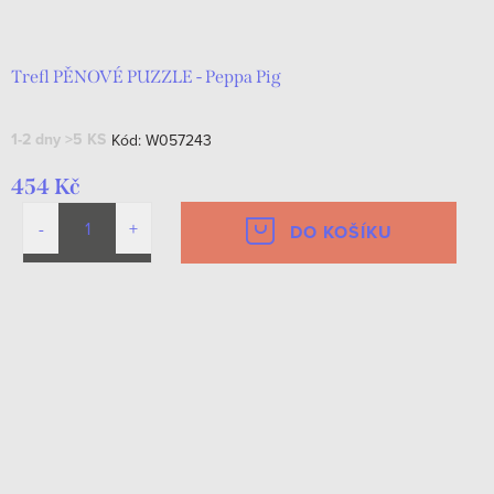
d
t
u
ů
k
Trefl PĚNOVÉ PUZZLE - Peppa Pig
t
1-2 dny
>5 KS
Kód:
W057243
ů
454 Kč
DO KOŠÍKU