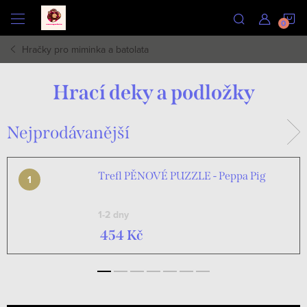
Přejít
N
na
obsah
Hračky pro miminka a batolata
K
Hrací deky a podložky
Nejprodávanější
Trefl PĚNOVÉ PUZZLE - Peppa Pig
1-2 dny
454 Kč