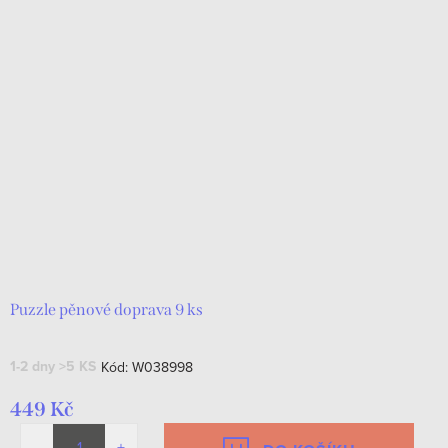
Puzzle pěnové doprava 9 ks
1-2 dny
>5 KS
Kód:
W038998
449 Kč