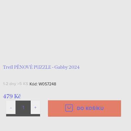
Trefl PĚNOVÉ PUZZLE - Gabby 2024
1-2 dny
>5 KS
Kód:
W057248
479 Kč
DO KOŠÍKU