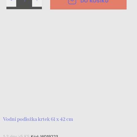
DO KOŠÍKU
Vodní podložka krtek 61 x 42 cm
1-2 dny
>5 KS
Kód:
W019223