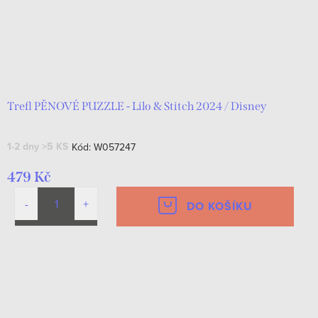
Trefl PĚNOVÉ PUZZLE - Lilo & Stitch 2024 / Disney
1-2 dny
>5 KS
Kód:
W057247
479 Kč
DO KOŠÍKU