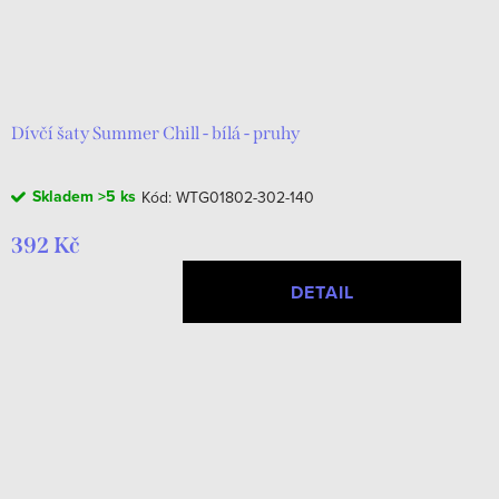
Dívčí šaty Summer Chill - bílá - pruhy
Skladem
>5 ks
Kód:
WTG01802-302-140
392 Kč
DETAIL