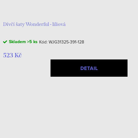
Dívčí šaty Wonderful - liliová
Skladem
>5 ks
Kód:
WJG31325-391-128
523 Kč
DETAIL