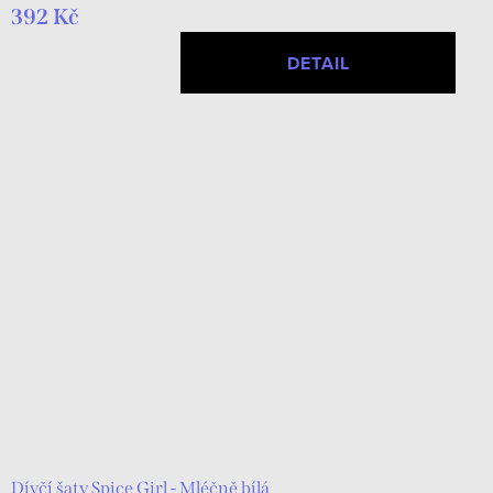
392 Kč
DETAIL
Dívčí šaty Spice Girl - Mléčně bílá