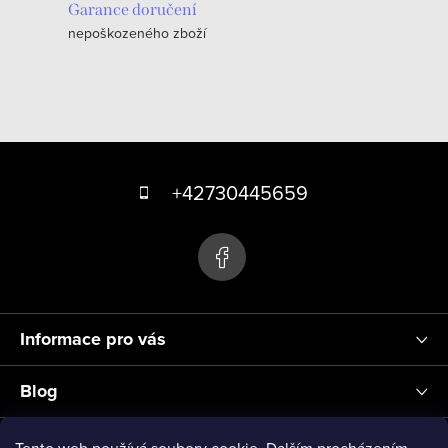
r
Garance doručení
á
v
nepoškozeného zboží
n
k
í
y
v
ý
Z
p
á
+42730445659
i
s
p
u
a
t
í
Informace pro vás
Blog
Přihlášení