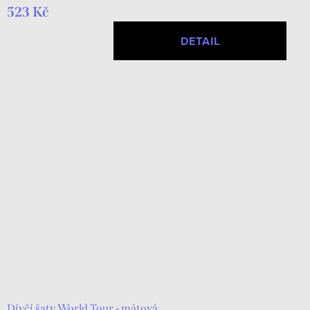
523 Kč
DETAIL
Dívčí šaty World Tour - mátová