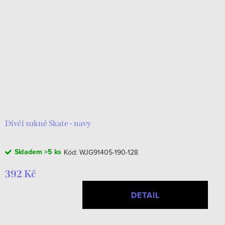
i
r
s
o
p
d
r
u
o
k
d
t
u
ů
k
Dívčí sukně Skate - navy
t
Skladem
>5 ks
Kód:
WJG91405-190-128
ů
392 Kč
DETAIL