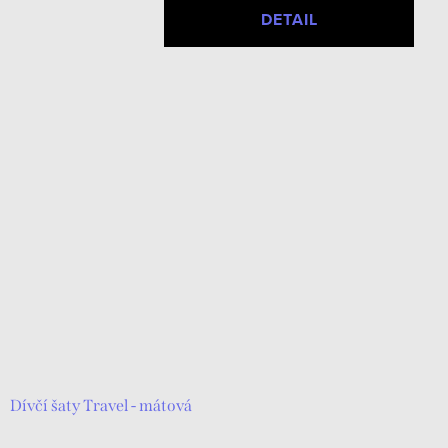
DETAIL
Dívčí šaty Travel - mátová