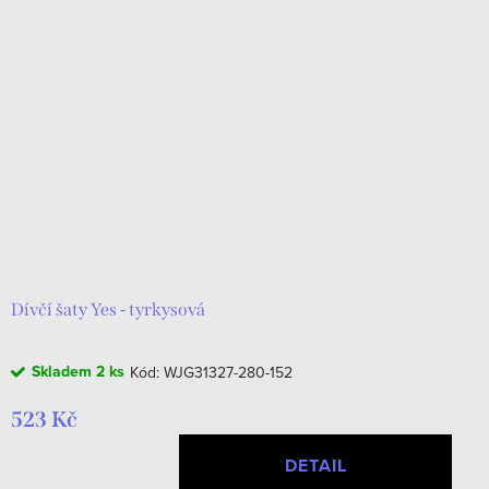
Dívčí šaty Yes - tyrkysová
Skladem
2 ks
Kód:
WJG31327-280-152
523 Kč
DETAIL