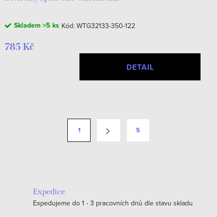
Skladem
>5 ks
Kód:
WTG32133-350-122
785 Kč
DETAIL
O
v
S
1
5
l
t
á
r
d
á
a
n
c
k
Expedice
í
o
Expedujeme do 1 - 3 pracovních dnů dle stavu skladu
p
v