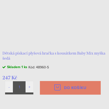
Dětská pískací plyšová hračka s kousátkem Baby Mix myška
šedá
Skladem
1 ks
Kód:
48960-S
247 Kč
DO KOŠÍKU
O