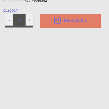
1-2 dny
>5 KS
Kód:
W045842
346 Kč
DO KOŠÍKU