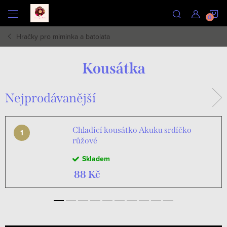
Přejít
N
na
obsah
Hračky pro miminka a batolata
K
Kousátka
Nejprodávanější
Chladící kousátko Akuku srdíčko
růžové
Skladem
88 Kč