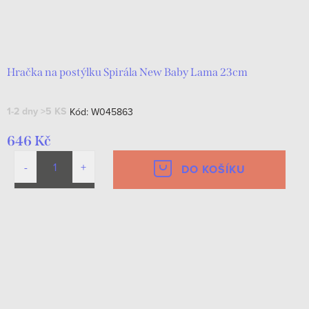
Hračka na postýlku Spirála New Baby Lama 23cm
1-2 dny
>5 KS
Kód:
W045863
646 Kč
DO KOŠÍKU