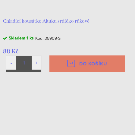
d
t
u
ů
k
Chladící kousátko Akuku srdíčko růžové
t
Skladem
1 ks
Kód:
35909-S
ů
88 Kč
DO KOŠÍKU