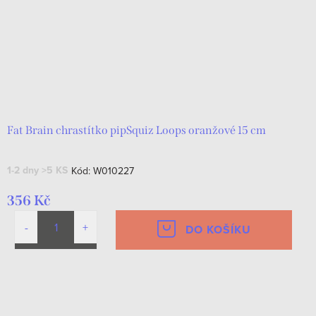
Fat Brain chrastítko pipSquiz Loops oranžové 15 cm
1-2 dny
>5 KS
Kód:
W010227
356 Kč
DO KOŠÍKU