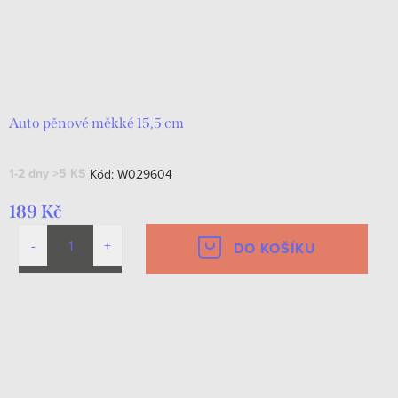
Auto pěnové měkké 15,5 cm
1-2 dny
>5 KS
Kód:
W029604
189 Kč
DO KOŠÍKU