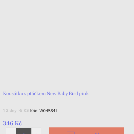
Kousátko s ptáčkem New Baby Bird pink
1-2 dny
>5 KS
Kód:
W045841
346 Kč