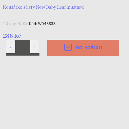
Kousátko s listy New Baby Leaf mustard
1-2 dny
>5 KS
Kód:
W045838
286 Kč
DO KOŠÍKU