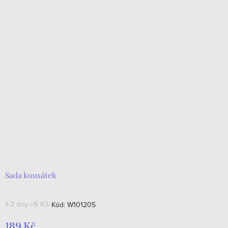
Sada kousátek
1-2 dny
>5 KS
Kód:
W101205
189 Kč