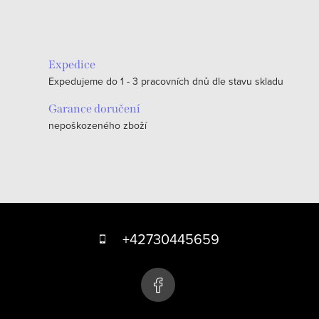
v
l
á
Expedice
d
Expedujeme do 1 - 3 pracovních dnů dle stavu skladu
a
c
Garance doručení
nepoškozeného zboží
í
p
r
v
k
Z
y
á
+42730445659
v
p
ý
p
a
i
t
s