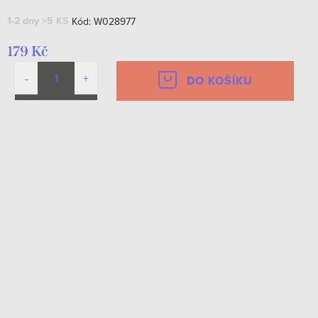
1-2 dny
>5 KS
Kód:
W028977
179 Kč
DO KOŠÍKU