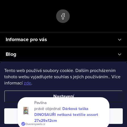
s
p
u
a
t
í
Informace pro vás
Blog
Přihlášení
Tento web používá soubory cookie. Dalším procházením
tohoto webu vyjadřujete souhlas s jejich používáním.. Více
informací
zde
.
vseprodeti-eu
Nastavení
Pavlína
právě objednal:
Dárková taška
Copyright 2026
www.vseprodeti.eu
. Všechna práva vyhrazena.
DINOSAUŘI netkaná textilie assort
Souhlasím
Vytvořil Shoptet
27x29x12cm
Overenyweb.cz