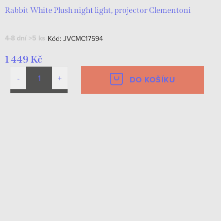
Rabbit White Plush night light, projector Clementoni
4-8 dní
>5 ks
Kód:
JVCMC17594
1 449 Kč
DO KOŠÍKU