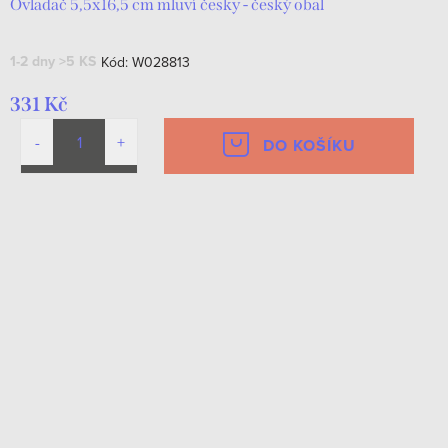
Ovladač 5,5x16,5 cm mluví česky - český obal
1-2 dny
>5 KS
Kód:
W028813
331 Kč
DO KOŠÍKU