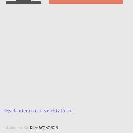
Pejsek interaktivní s efekty 15 cm
1-2 dny
>5 KS
Kód:
W050606