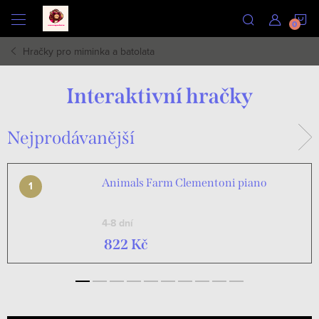
Přejít
N
na
obsah
Hračky pro miminka a batolata
K
Interaktivní hračky
Nejprodávanější
Animals Farm Clementoni piano
4-8 dní
822 Kč