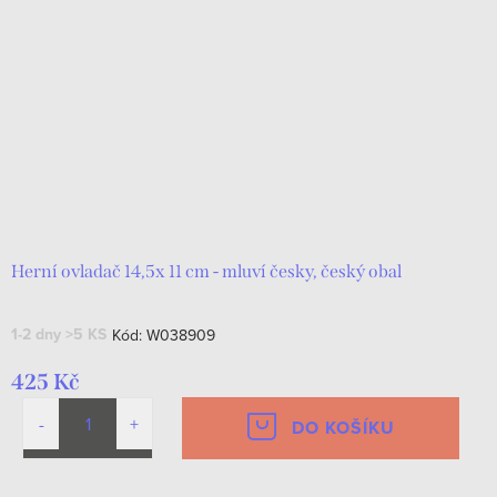
Herní ovladač 14,5x 11 cm - mluví česky, český obal
1-2 dny
>5 KS
Kód:
W038909
425 Kč
DO KOŠÍKU