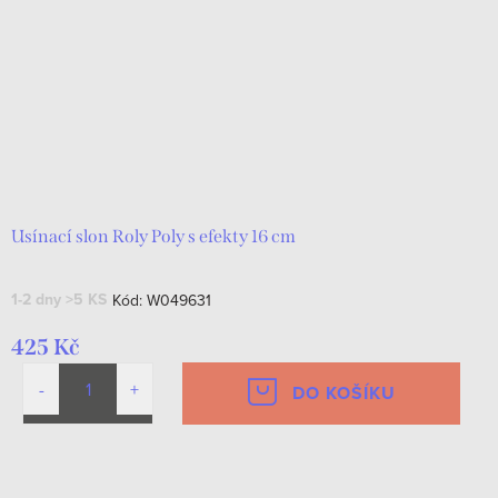
Usínací slon Roly Poly s efekty 16 cm
1-2 dny
>5 KS
Kód:
W049631
425 Kč
DO KOŠÍKU