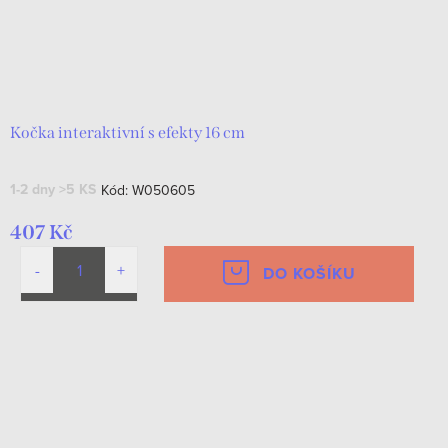
Kočka interaktivní s efekty 16 cm
1-2 dny
>5 KS
Kód:
W050605
407 Kč
DO KOŠÍKU