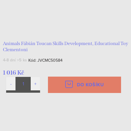
Animals Fábián Toucan Skills Development, Educational Toy
Clementoni
4-8 dní
>5 ks
Kód:
JVCMC50584
1 016 Kč
DO KOŠÍKU