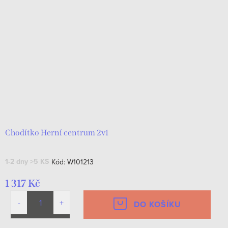
Chodítko Herní centrum 2v1
1-2 dny
>5 KS
Kód:
W101213
1 317 Kč
DO KOŠÍKU