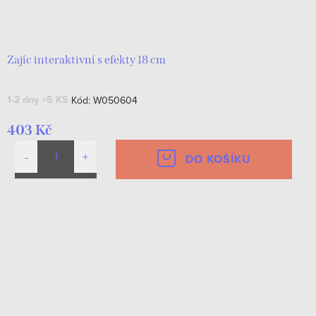
Zajíc interaktivní s efekty 18 cm
1-2 dny
>5 KS
Kód:
W050604
403 Kč
DO KOŠÍKU