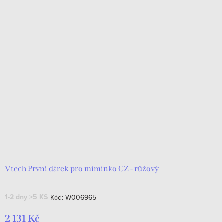
Vtech První dárek pro miminko CZ - růžový
1-2 dny
>5 KS
Kód:
W006965
2 131 Kč