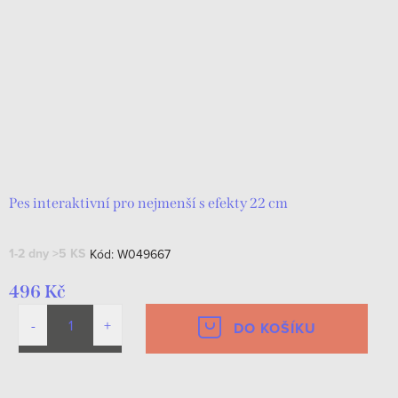
Pes interaktivní pro nejmenší s efekty 22 cm
1-2 dny
>5 KS
Kód:
W049667
496 Kč
DO KOŠÍKU