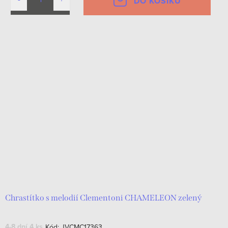
DO KOŠÍKU
Chrastítko s melodií Clementoni CHAMELEON zelený
4-8 dní
4 ks
Kód:
JVCMC17363