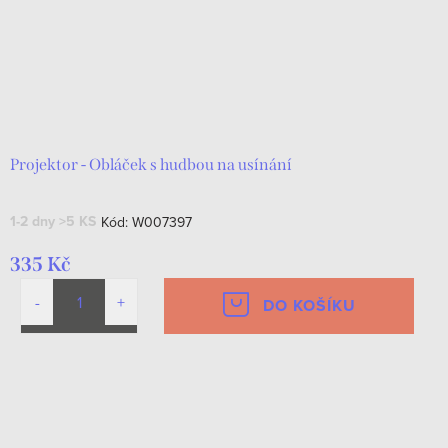
Projektor - Obláček s hudbou na usínání
1-2 dny
>5 KS
Kód:
W007397
335 Kč
DO KOŠÍKU