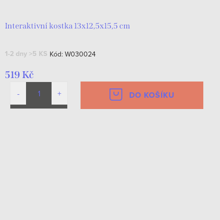
Interaktivní kostka 13x12,5x15,5 cm
1-2 dny
>5 KS
Kód:
W030024
519 Kč
DO KOŠÍKU