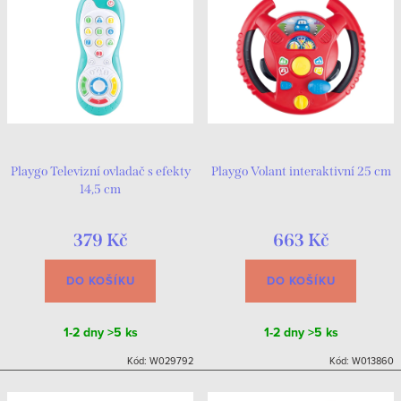
Playgo Televizní ovladač s efekty
Playgo Volant interaktivní 25 cm
14,5 cm
379 Kč
663 Kč
DO KOŠÍKU
DO KOŠÍKU
1-2 dny
>5 ks
1-2 dny
>5 ks
Kód:
W029792
Kód:
W013860