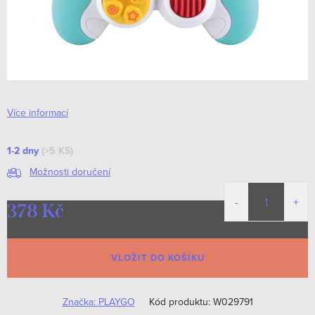
Více informací
1-2 dny
(>5 KS)
Možnosti doručení
378 Kč
Měrná
cena:
VLOŽIT DO KOŠÍKU
Značka:
PLAYGO
Kód produktu:
W029791