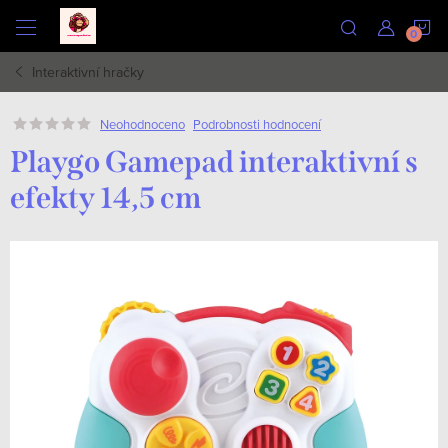
Přejít
N
na
obsah
Interaktivní hračky
K
Podrobnosti hodnocení
Neohodnoceno
Playgo Gamepad interaktivní s
efekty 14,5 cm