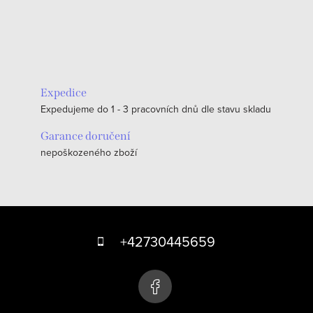
Expedice
Expedujeme do 1 - 3 pracovních dnů dle stavu skladu
Garance doručení
nepoškozeného zboží
Z
á
+42730445659
p
a
t