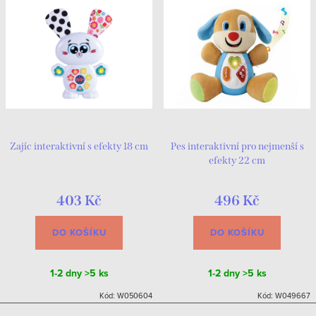
Zajíc interaktivní s efekty 18 cm
Pes interaktivní pro nejmenší s
efekty 22 cm
403 Kč
496 Kč
DO KOŠÍKU
DO KOŠÍKU
1-2 dny
>5 ks
1-2 dny
>5 ks
Kód:
W050604
Kód:
W049667