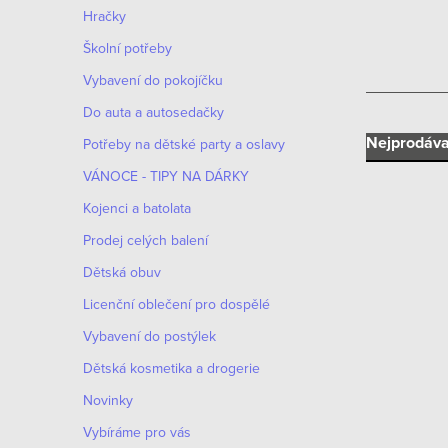
n
Hračky
n
Školní potřeby
í
Vybavení do pokojíčku
Do auta a autosedačky
p
Ř
Nejprodáva
Potřeby na dětské party a oslavy
a
VÁNOCE - TIPY NA DÁRKY
a
n
Kojenci a batolata
z
e
Prodej celých balení
e
Dětská obuv
V
l
n
Licenční oblečení pro dospělé
ý
Vybavení do postýlek
í
p
Dětská kosmetika a drogerie
p
i
Novinky
r
s
Vybíráme pro vás