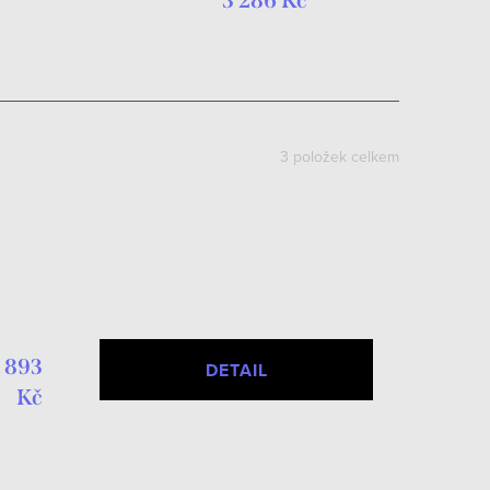
3 286 Kč
3
položek celkem
 893
DETAIL
Kč