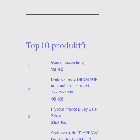
Top 10 produktů
Guma mazací Emoji
19 Kč
Dárková taška DINOSAUŘI
netkaná textilie assort
27x29x12cm
16 Kč
Plyšová hračka Bluey Blue
28cm
367 Kč
Grafitová tužka TLAPKOVÁ
PATROLA s gumou pro