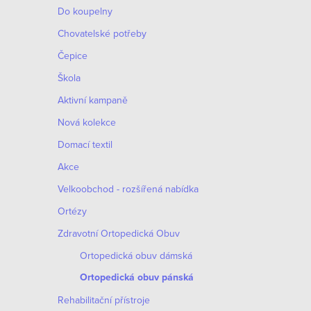
o
Do koupelny
p
d
Chovatelské potřeby
r
Čepice
u
o
Škola
k
d
Aktivní kampaně
t
Nová kolekce
u
ů
Domací textil
k
Akce
t
Velkoobchod - rozšířená nabídka
ů
Ortézy
O
Zdravotní Ortopedická Obuv
v
Ortopedická obuv dámská
l
Ortopedická obuv pánská
á
Rehabilitační přístroje