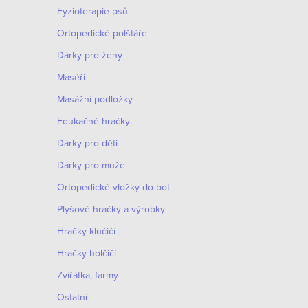
d
Fyzioterapie psů
a
Ortopedické polštáře
c
Dárky pro ženy
í
Maséři
p
Masážní podložky
r
Edukačné hračky
v
Dárky pro děti
k
Dárky pro muže
y
Оrtopedické vložky do bot
v
Plyšové hračky a výrobky
ý
Hračky klučičí
p
Hračky holčičí
i
Zvířátka, farmy
s
Ostatní