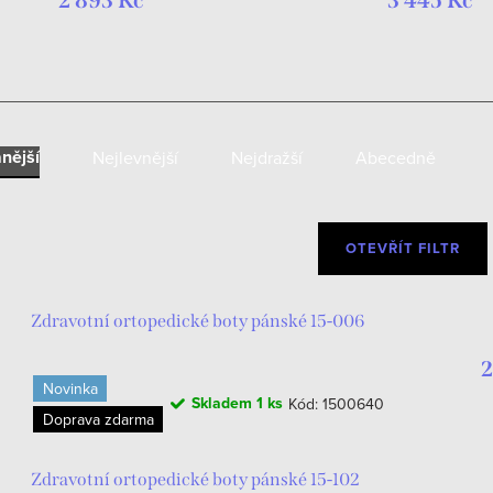
2 893 Kč
3 445 Kč
nější
Nejlevnější
Nejdražší
Abecedně
OTEVŘÍT FILTR
Zdravotní ortopedické boty pánské 15-006
2
Novinka
Skladem
1 ks
Kód:
1500640
Doprava zdarma
Zdravotní ortopedické boty pánské 15-102