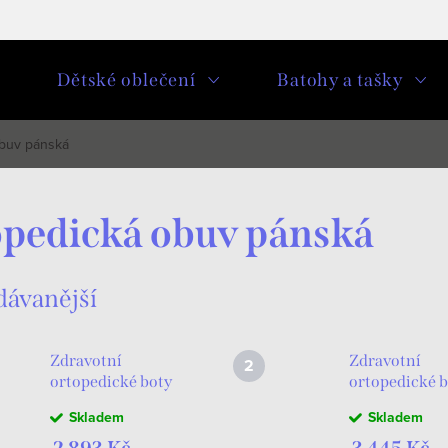
u
Dětské oblečení
Batohy a tašky
buv pánská
pedická obuv pánská
dávanější
Zdravotní
Zdravotní
ortopedické boty
ortopedické 
pánské 15-006
pánské 15-102
Skladem
Skladem