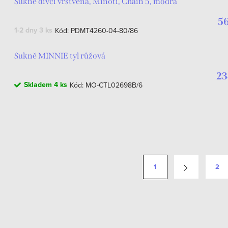
Sukně dívčí vrstvená, Minoti, Chain 5, modrá
56
1-2 dny
3 ks
Kód:
PDMT4260-04-80/86
Sukně MINNIE tyl růžová
23
Skladem
4 ks
Kód:
MO-CTL02698B/6
1
2