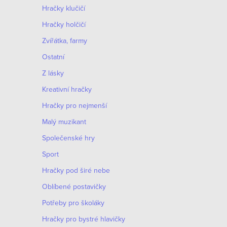
Hračky klučičí
Hračky holčičí
Zvířátka, farmy
Ostatní
Z lásky
Kreativní hračky
Hračky pro nejmenší
Malý muzikant
O
Společenské hry
v
Sport
S
l
Hračky pod širé nebe
t
á
r
Oblíbené postavičky
d
á
Potřeby pro školáky
n
a
Hračky pro bystré hlavičky