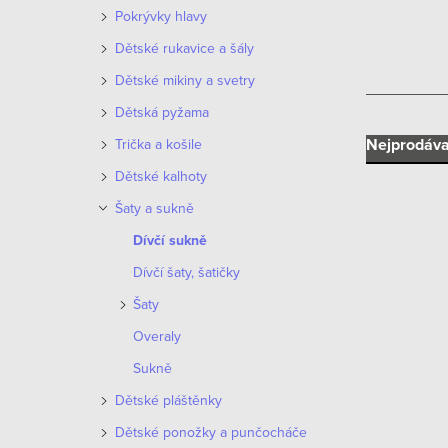
n
Pokrývky hlavy
n
Dětské rukavice a šály
í
Dětské mikiny a svetry
Dětská pyžama
p
Ř
Nejprodáva
Trička a košile
a
Dětské kalhoty
a
n
Šaty a sukně
z
e
Dívčí sukně
e
Dívčí šaty, šatičky
l
V
n
Šaty
ý
Overaly
í
p
Sukně
p
i
Dětské pláštěnky
r
Dětské ponožky a punčocháče
s