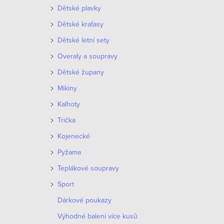
o
Dětské plavky
p
d
Dětské kraťasy
r
Dětské letní sety
u
o
Overaly a soupravy
k
d
Dětské župany
t
Mikiny
u
ů
Kalhoty
k
Trička
t
Kojenecké
ů
Pyžama
Teplákové soupravy
Sport
Dárkové poukazy
Výhodné balení více kusů