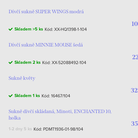
Dívčí sukně SUPER WINGS modrá
10
Skladem
>5 ks
Kód:
XX-HQ1398-1-104
Dívčí sukně MINNIE MOUSE šedá
2
Skladem
2 ks
Kód:
XX-52088492-104
Sukně květy
32
Skladem
1 ks
Kód:
16467/104
Sukně dívčí skládaná, Minoti, ENCHANTED 10,
holka
35
1-2 dny
5 ks
Kód:
PDMT1936-01-98/104