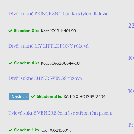
Dívčí sukně PRINCEZNY Locika s tylem fialová
2
Skladem
3 ks
Kód:
XX-RH1461-98
Dívčí sukně MY LITTLE PONY růžová
10
Skladem
4 ks
Kód:
XX-5208644-98
Dívčí sukně SUPER WINGS růžová
10
Skladem
3 ks
Novinka
Kód:
XX-HQ1398-2-104
Tylová sukně VENERE černá se stříbrným pasem
19
Skladem
1 ks
Kód:
XX-215691K