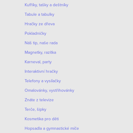
k
c
Kufříky, tašky a deštníky
o
í
Tabule a tabulky
v
p
Hračky ze dřeva
á
r
n
Pokladničky
í
v
Náš tip, naše rada
k
Magnetky, razítka
y
Karneval, party
v
Interaktivní hračky
ý
Telefony a vysílačky
p
Omalovánky, vystřihovánky
i
Znáte z televize
s
Terče, šipky
u
Kosmetika pro děti
Hopsadla a gymnastické míče