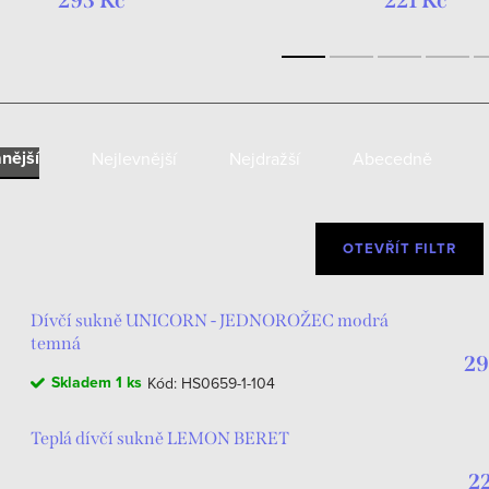
293 Kč
221 Kč
nější
Nejlevnější
Nejdražší
Abecedně
OTEVŘÍT FILTR
Dívčí sukně UNICORN - JEDNOROŽEC modrá
temná
29
Skladem
1 ks
Kód:
HS0659-1-104
Teplá dívčí sukně LEMON BERET
2