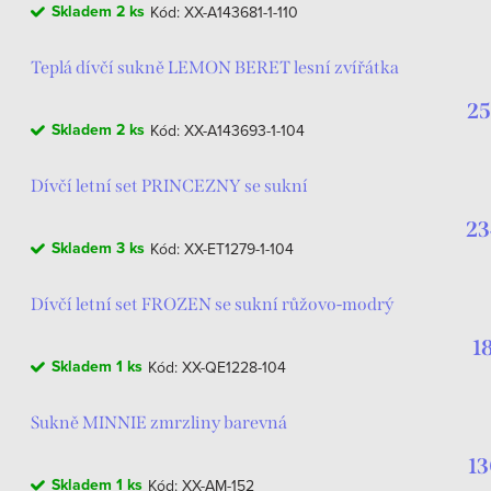
Skladem
2 ks
Kód:
XX-A143681-1-110
Teplá dívčí sukně LEMON BERET lesní zvířátka
25
Skladem
2 ks
Kód:
XX-A143693-1-104
Dívčí letní set PRINCEZNY se sukní
23
Skladem
3 ks
Kód:
XX-ET1279-1-104
Dívčí letní set FROZEN se sukní růžovo-modrý
1
Skladem
1 ks
Kód:
XX-QE1228-104
Sukně MINNIE zmrzliny barevná
13
Skladem
1 ks
Kód:
XX-AM-152