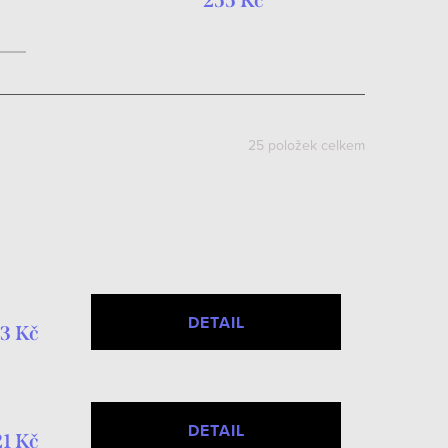
255 Kč
25
položek celkem
DETAIL
3 Kč
DETAIL
21 Kč