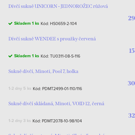
Dívčí sukně UNICORN - JEDNOROŽEC růžová
29
Skladem
1 ks
Kód:
HS0659-2-104
Dívčí sukně WENDEE s proužky červená
15
Skladem
1 ks
Kód:
TU0311-08-S-116
Sukně dívčí, Minoti, Pool 7, holka
30
1-2 dny
5 ks
Kód:
PDMT2499-01-110/116
Sukně dívčí skládaná, Minoti, VOID 12, černá
32
1-2 dny
3 ks
Kód:
PDMT2078-10-98/104