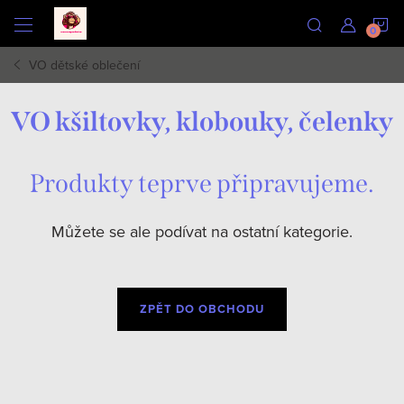
Přejít
N
na
obsah
VO dětské oblečení
K
VO kšiltovky, klobouky, čelenky
Produkty teprve připravujeme.
Můžete se ale podívat na ostatní kategorie.
ZPĚT DO OBCHODU