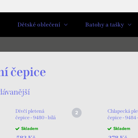
u
Dětské oblečení
Batohy a tašky
í čepice
dávanější
Dívčí pletená
Chlapecká pl
čepice - 9480 - bílá
čepice - 9484 
šedá/modrá
Skladem
Skladem