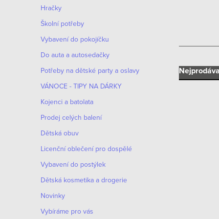
n
Hračky
n
Školní potřeby
í
Vybavení do pokojíčku
Do auta a autosedačky
p
Ř
Nejprodáva
Potřeby na dětské party a oslavy
a
VÁNOCE - TIPY NA DÁRKY
a
n
Kojenci a batolata
z
e
Prodej celých balení
e
Dětská obuv
l
V
n
Licenční oblečení pro dospělé
ý
Vybavení do postýlek
í
p
Dětská kosmetika a drogerie
p
i
Novinky
r
Vybíráme pro vás
s