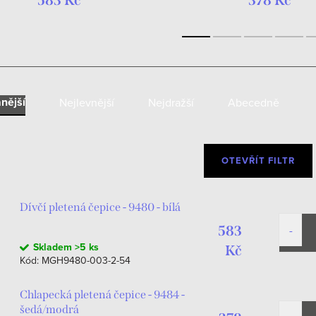
583 Kč
378 Kč
nější
Nejlevnější
Nejdražší
Abecedně
OTEVŘÍT FILTR
Dívčí pletená čepice - 9480 - bílá
583
Skladem
>5 ks
Kč
Kód:
MGH9480-003-2-54
Chlapecká pletená čepice - 9484 -
šedá/modrá