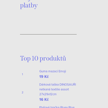
platby
O
v
S
l
t
Top 10 produktů
á
r
d
á
Guma mazací Emoji
n
19 Kč
a
k
Dárková taška DINOSAUŘI
c
o
netkaná textilie assort
í
27x29x12cm
v
16 Kč
p
á
Plyšová hračka Bluey Blue