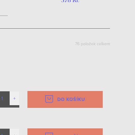
378 Kč
76
položek celkem
DO KOŠÍKU