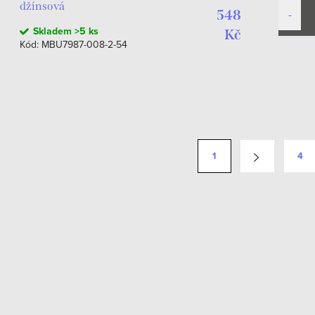
džínsová
548
Skladem
>5 ks
Kč
Kód:
MBU7987-008-2-54
1
4