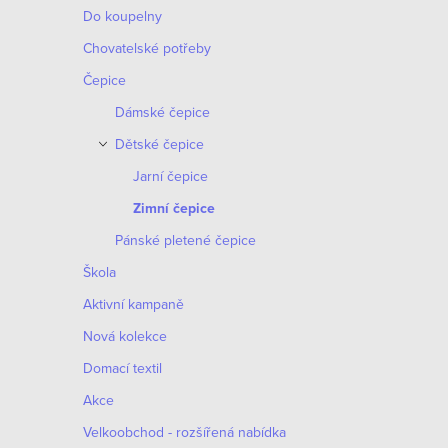
o
Do koupelny
p
d
Chovatelské potřeby
r
Čepice
u
o
Dámské čepice
k
d
Dětské čepice
t
Jarní čepice
u
ů
Zimní čepice
k
Pánské pletené čepice
t
Škola
ů
Aktivní kampaně
Nová kolekce
Domací textil
Akce
Velkoobchod - rozšířená nabídka