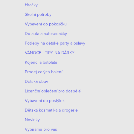
n
Hračky
n
Školní potřeby
í
Vybavení do pokojíčku
Do auta a autosedačky
p
Potřeby na dětské party a oslavy
a
VÁNOCE - TIPY NA DÁRKY
n
Kojenci a batolata
e
Prodej celých balení
Dětská obuv
l
Licenční oblečení pro dospělé
Vybavení do postýlek
Dětská kosmetika a drogerie
Novinky
Vybíráme pro vás