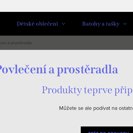
u
Dětské oblečení
Batohy a tašky
ení a prostěradla
ovlečení a prostěradla
Produkty teprve při
Můžete se ale podívat na ostatní