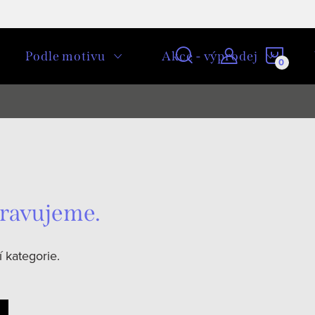
NÁKU
Podle motivu
Akce - výprodej
KOŠÍ
pravujeme.
 kategorie.