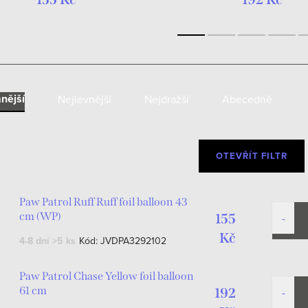
nější
Nejlevnější
Nejdražší
Abecedně
OTEVŘÍT FILTR
Paw Patrol Ruff Ruff foil balloon 43
cm (WP)
155
Kč
4-8 dní
>5 ks
Kód:
JVDPA3292102
Paw Patrol Chase Yellow foil balloon
61 cm
192