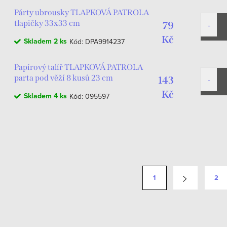
Párty ubrousky TLAPKOVÁ PATROLA
tlapičky 33x33 cm
79
Kč
Skladem
2 ks
Kód:
DPA9914237
Papírový talíř TLAPKOVÁ PATROLA
parta pod věží 8 kusů 23 cm
143
Kč
Skladem
4 ks
Kód:
095597
1
2