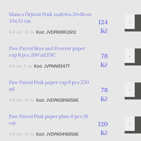
Mancs Őrjárat Pink szalvéta 20 db-os
33x33 cm
124
Kč
4-8 dní
>5 ks
Kód:
JVDPA9902612
Paw Patrol Skye and Everest paper
cup 8 pcs 200 ml FSC
78
Kč
4-8 dní
5 ks
Kód:
JVPNN93477
Paw Patrol Pink paper cup 8 pcs 250
ml
78
Kč
4-8 dní
>5 ks
Kód:
JVDPA58166566
Paw Patrol Pink paper plate 8 pcs 18
cm
120
Kč
4-8 dní
>5 ks
Kód:
JVDPA54166566