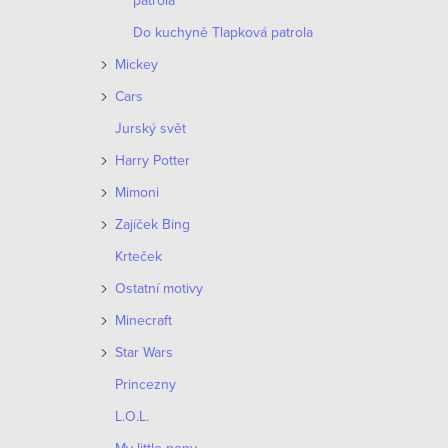
patrola
o
p
Do kuchyně Tlapková patrola
d
r
Mickey
u
Cars
o
k
Jurský svět
d
Harry Potter
t
u
Mimoni
ů
k
Zajíček Bing
Krteček
t
Ostatní motivy
ů
Minecraft
Star Wars
Princezny
L.O.L.