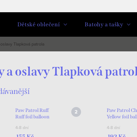
u
Dětské oblečení
Batohy a tašky
 oslavy Tlapková patrola
y a oslavy Tlapková patro
dávanější
Paw Patrol Ruff
Paw Patrol C
Ruff foil balloon
Yellow foil ba
43 cm (WP)
61 cm
4-8 dní
4-8 dní
155 Kč
192 Kč