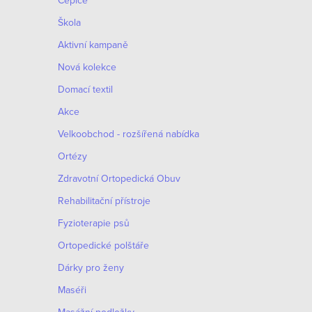
Čepice
Škola
Aktivní kampaně
Nová kolekce
Domací textil
Akce
Velkoobchod - rozšířená nabídka
Ortézy
Zdravotní Ortopedická Obuv
Rehabilitační přístroje
O
Fyzioterapie psů
v
S
Ortopedické polštáře
l
t
Dárky pro ženy
á
r
Maséři
d
á
n