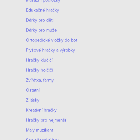
Masážní podložky
a
k
Edukačné hračky
c
o
Dárky pro děti
í
v
Dárky pro muže
p
á
Оrtopedické vložky do bot
r
n
í
Plyšové hračky a výrobky
v
Hračky klučičí
k
Hračky holčičí
y
Zvířátka, farmy
v
Ostatní
ý
Z lásky
p
Kreativní hračky
i
Hračky pro nejmenší
s
Malý muzikant
u