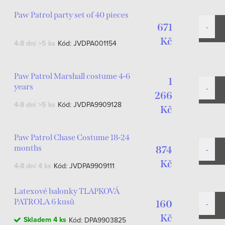
Paw Patrol party set of 40 pieces
671
Kč
4-8 dní
>5 ks
Kód:
JVDPA001154
Paw Patrol Marshall costume 4-6
1
years
266
4-8 dní
>5 ks
Kód:
JVDPA9909128
Kč
Paw Patrol Chase Costume 18-24
months
874
Kč
4-8 dní
4 ks
Kód:
JVDPA9909111
Latexové balonky TLAPKOVÁ
PATROLA 6 kusů
160
Kč
Skladem
4 ks
Kód:
DPA9903825