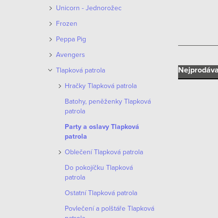
n
Unicorn - Jednorožec
n
Frozen
í
Peppa Pig
Avengers
p
Ř
Nejprodáva
Tlapková patrola
a
Hračky Tlapková patrola
a
n
Batohy, peněženky Tlapková
z
patrola
e
e
Party a oslavy Tlapková
l
V
patrola
n
Oblečení Tlapková patrola
ý
í
Do pokojíčku Tlapková
p
patrola
p
i
Ostatní Tlapková patrola
r
Povlečení a polštáře Tlapková
s