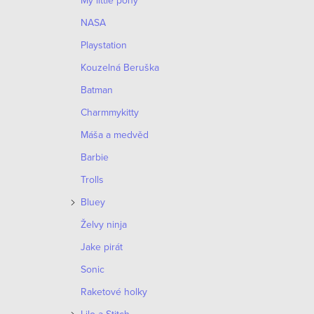
My little pony
NASA
Playstation
Kouzelná Beruška
Batman
Charmmykitty
Máša a medvěd
Barbie
Trolls
Bluey
Želvy ninja
Jake pirát
Sonic
Raketové holky