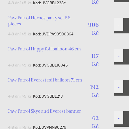
Kč
4-8 dní
>5 ks
Kód:
JVGBBL238Y
Paw Patrol Heroes party set 56
pieces
906
Kč
4-8 dní
>5 ks
Kód:
JVDPA90500364
Paw Patrol Happy foil balloon 46 cm
117
Kč
4-8 dní
>5 ks
Kód:
JVGBBL18045
Paw Patrol Everest foil balloon 71 cm
192
Kč
4-8 dní
>5 ks
Kód:
JVGBBL213
Paw Patrol Skye and Everest banner
62
Kč
4-8 dní
>5 ks
Kód:
JVPNN90279