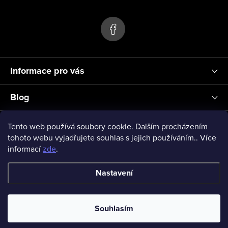
p
a
t
í
Informace pro vás
Blog
Přihlášení
Tento web používá soubory cookie. Dalším procházením
tohoto webu vyjadřujete souhlas s jejich používáním.. Více
informací
zde
.
vseprodeti-eu
Nastavení
Copyright 2026
www.vseprodeti.eu
. Všechna práva vyhrazena.
Souhlasím
Vytvořil Shoptet