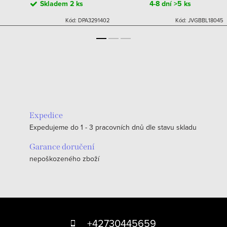
Skladem
2 ks
4-8 dní
>5 ks
Kód:
DPA3291402
Kód:
JVGBBL18045
Expedice
Expedujeme do 1 - 3 pracovních dnů dle stavu skladu
Garance doručení
nepoškozeného zboží
Z
á
+42730445659