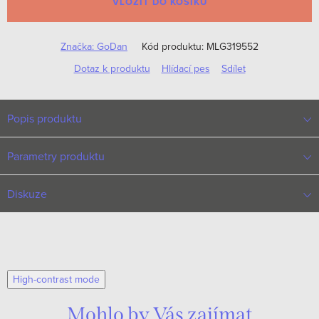
VLOŽIT DO KOŠÍKU
Značka:
GoDan
Kód produktu:
MLG319552
Dotaz k produktu
Hlídací pes
Sdílet
Popis produktu
Parametry produktu
Diskuze
High-contrast mode
Mohlo by Vás zajímat