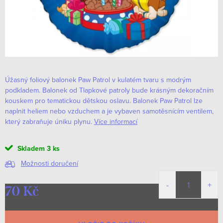
Úžasný foliový balonek Paw Patrol v kulatém tvaru s modrým
podkladem. Balonek od Tlapkové patroly bude krásným dekoračním
kouskem pro tematickou dětskou oslavu. Balonek Paw Patrol lze
naplnit heliem nebo vzduchem a
je vybaven samotěsnícím ventilem,
který zabraňuje úniku plynu.
Více informací
Skladem
3 ks
Možnosti doručení
70 Kč
Měrná
cena: